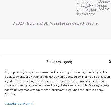
Dietrich
o
e
r
Regulam
Zero
Produkty
k
a
sklepu
Produkty
Dunavox
m
Kontakt
Fulgor
Produkty
insinkerator
C 2026 PlatformaAGD. Wszelkie prawa zastrzeżone.
Zarządzaj zgodą
Aby zapewnić jak najlepsze wrażenia, korzystamy z technologii, takich jak pliki
cookie, do przechowywania i/lub uzyskiwania dostępu do informacji o urządzeni
Zgoda na te technologie pozwoli nam przetwarzać dane, takie jak zachowanie
podczas przeglądania lub unikalne identyfikatory na tej stronie. Brak wyrażenia
zgody lub wycofanie zgody może niekorzystnie wpłynąć na niektóre cechy i
funkcje.
Zarządzaj serwisami