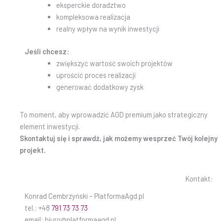
eksperckie doradztwo
kompleksowa realizacja
realny wpływ na wynik inwestycji
Jeśli chcesz:
zwiększyć wartość swoich projektów
uprościć proces realizacji
generować dodatkowy zysk
To moment, aby wprowadzić AGD premium jako strategiczny
element inwestycji.
Skontaktuj się i sprawdź, jak możemy wesprzeć Twój kolejny
projekt.
Kontakt:
Konrad Cembrzyński – PlatformaAgd.pl
tel.: +48
791 73 73 73
email: biuro@platformaagd.pl