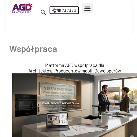
Przejdź
791 73 73 73
do
treści
Strona główna
Współpraca
Współpraca
Platforma AGD współpraca dla
Architektów, Producentów mebli i Deweloperów