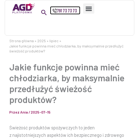
Przejdź
791 73 73 73
do
treści
Strona główna
2025
lipiec
Jakie funkcje powinna mieć chłodziarka, by maksymalnie przedłużyć
świeżość produktów?
Jakie funkcje powinna mieć
chłodziarka, by maksymalnie
przedłużyć świeżość
produktów?
Przez
Ania
/
2025-07-15
Świeżość produktów spożywczych to jeden
z najistotniejszych aspektów ich bezpiecznego i zdrowego