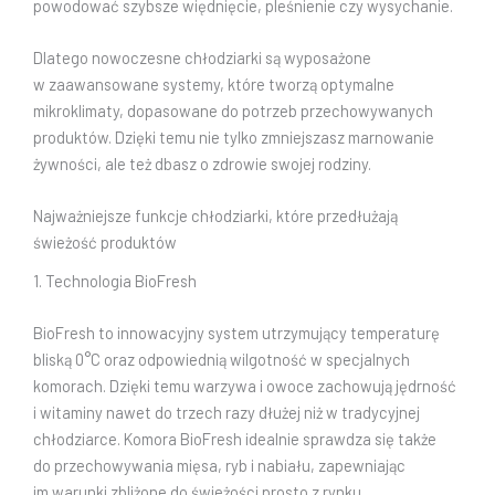
powodować szybsze więdnięcie, pleśnienie czy wysychanie.
Dlatego nowoczesne chłodziarki są wyposażone
w zaawansowane systemy, które tworzą optymalne
mikroklimaty, dopasowane do potrzeb przechowywanych
produktów. Dzięki temu nie tylko zmniejszasz marnowanie
żywności, ale też dbasz o zdrowie swojej rodziny.
Najważniejsze funkcje chłodziarki, które przedłużają
świeżość produktów
1. Technologia BioFresh
BioFresh to innowacyjny system utrzymujący temperaturę
bliską 0°C oraz odpowiednią wilgotność w specjalnych
komorach. Dzięki temu warzywa i owoce zachowują jędrność
i witaminy nawet do trzech razy dłużej niż w tradycyjnej
chłodziarce. Komora BioFresh idealnie sprawdza się także
do przechowywania mięsa, ryb i nabiału, zapewniając
im warunki zbliżone do świeżości prosto z rynku.