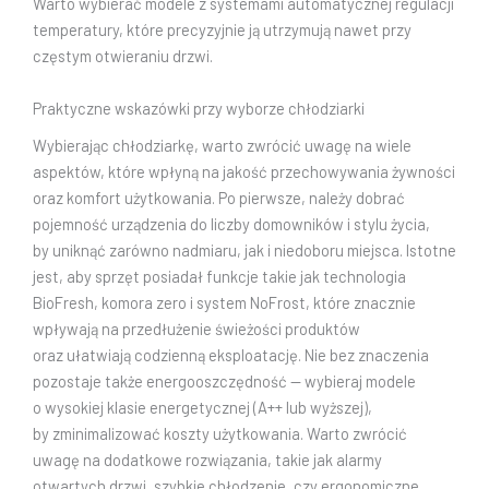
Warto wybierać modele z systemami automatycznej regulacji
temperatury, które precyzyjnie ją utrzymują nawet przy
częstym otwieraniu drzwi.
Praktyczne wskazówki przy wyborze chłodziarki
Wybierając chłodziarkę, warto zwrócić uwagę na wiele
aspektów, które wpłyną na jakość przechowywania żywności
oraz komfort użytkowania. Po pierwsze, należy dobrać
pojemność urządzenia do liczby domowników i stylu życia,
by uniknąć zarówno nadmiaru, jak i niedoboru miejsca. Istotne
jest, aby sprzęt posiadał funkcje takie jak technologia
BioFresh, komora zero i system NoFrost, które znacznie
wpływają na przedłużenie świeżości produktów
oraz ułatwiają codzienną eksploatację. Nie bez znaczenia
pozostaje także energooszczędność — wybieraj modele
o wysokiej klasie energetycznej (A++ lub wyższej),
by zminimalizować koszty użytkowania. Warto zwrócić
uwagę na dodatkowe rozwiązania, takie jak alarmy
otwartych drzwi, szybkie chłodzenie, czy ergonomiczne