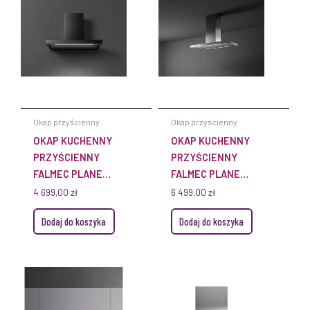
Okap przyścienny
Okap przyścienny
OKAP KUCHENNY
OKAP KUCHENNY
PRZYŚCIENNY
PRZYŚCIENNY
FALMEC PLANE
FALMEC PLANE
PLUS 120 CM
PLUS 120 CM INOX
4 699,00
zł
6 499,00
zł
CZARNY Z
WYCIĄG
Dodaj do koszyka
Dodaj do koszyka
WYCIĄGIEM
SZCZELINOWY
SZCZELINOWYM
OŚWIETLENIE
DYNAMIC LED
DYNAMIC LED
STEROWANIE Z
PŁYTY