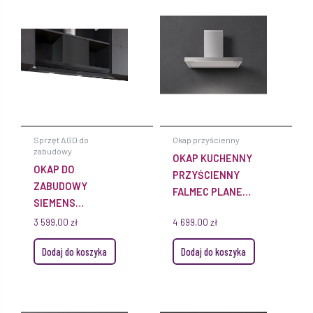
Sprzęt AGD do
Okap przyścienny
zabudowy
OKAP KUCHENNY
OKAP DO
PRZYŚCIENNY
ZABUDOWY
FALMEC PLANE
SIEMENS
PLUS 120 CM
LJ98BET60 IQ700
3 599,00
zł
4 699,00
zł
BIAŁY Z
90 CM CZARNY
WYCIĄGIEM
Dodaj do koszyka
Dodaj do koszyka
ZINTEGROWANY
SZCZELINOWYM
OŚWIETLENIE
LED