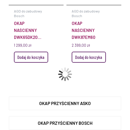
AGD do zabudowy
AGD do zabudowy
Bosch
Bosch
OKAP
OKAP
NAŚCIENNY
NAŚCIENNY
DWK65DK20
DWK87EM60
BOSCH SERIE 2
1 299,00
zł
2 399,00
zł
Dodaj do koszyka
Dodaj do koszyka
OKAP PRZYŚCIENNY ASKO
OKAP PRZYŚCIENNY BOSCH