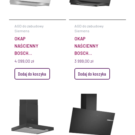
AGD do zabudowy
AGD do zabudowy
Siemens
Siemens
OKAP
OKAP
NAŚCIENNY
NAŚCIENNY
BOSCH
BOSCH
DWK91LT20 90
DWK91LT60 90
4 099,00
zł
3 999,00
zł
CM SERIE 8 BIAŁE
CM SERIE 8
Dodaj do koszyka
Dodaj do koszyka
SZKŁO
CZARNE SZKŁO