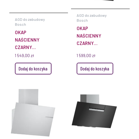
AGD do zabudowy
AGD do zabudowy
Bosch
Bosch
OKAP
OKAP
NAŚCIENNY
NAŚCIENNY
CZARNY
CZARNY
DWK85DK60
DWB66BC60
1 549,00
zł
1 599,00
zł
BOSCH SERIE 2
BOSCH SERIE 2
Dodaj do koszyka
Dodaj do koszyka