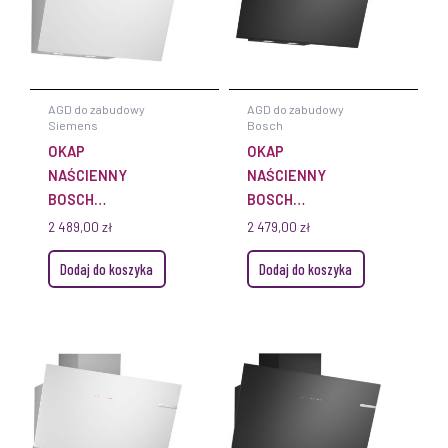
AGD do zabudowy
AGD do zabudowy
Siemens
Bosch
OKAP
OKAP
NAŚCIENNY
NAŚCIENNY
BOSCH
BOSCH
DWK67FN20 60
DWK87FN60 80
2 489,00
zł
2 479,00
zł
CM SERIE 4 BIAŁE
CM SERIE 4
Dodaj do koszyka
Dodaj do koszyka
SZKŁO
CZARNE SZKŁO