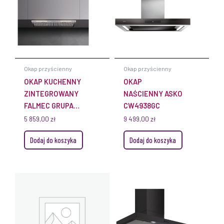
Okap przyścienny
Okap przyścienny
OKAP KUCHENNY
OKAP
ZINTEGROWANY
NAŚCIENNY ASKO
FALMEC GRUPA
CW4938GC
SILNIKOWA PLUS
5 859,00
zł
9 499,00
zł
NRS 70 CM Z
Dodaj do koszyka
Dodaj do koszyka
TECHNOLOGIĄ
NRS 800 M³/H ZE
STALI
NIERDZEWNEJ
INOX