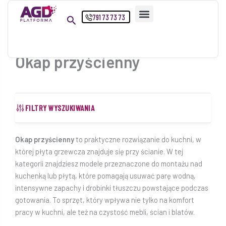
Przejdź
791 73 73 73
do
treści
Okap przyścienny
FILTRY WYSZUKIWANIA
Okap przyścienny
to praktyczne rozwiązanie do kuchni, w
której płyta grzewcza znajduje się przy ścianie. W tej
kategorii znajdziesz modele przeznaczone do montażu nad
kuchenką lub płytą, które pomagają usuwać parę wodną,
intensywne zapachy i drobinki tłuszczu powstające podczas
gotowania. To sprzęt, który wpływa nie tylko na komfort
pracy w kuchni, ale też na czystość mebli, ścian i blatów.