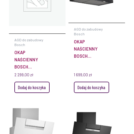
AGD do zabudowy
Bosch
AGD do zabudowy
OKAP
Bosch
NAŚCIENNY
OKAP
BOSCH
NAŚCIENNY
DWB95CC60
BOSCH
SERIE 4 CZARNY
DWB67DN60
2 299,00
zł
1 699,00
zł
90 CM 594 M³/H
SERIE 6 CZARNY
Dodaj do koszyka
Dodaj do koszyka
60 CM HOME
CONNECT