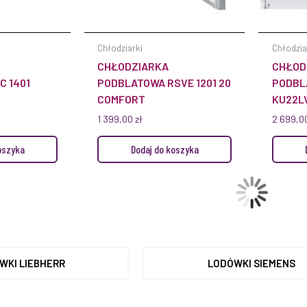
Chłodziarki
Chłodzia
CHŁODZIARKA
CHŁOD
C 1401
PODBLATOWA RSVE 1201 20
PODBL
COMFORT
KU22LV
1 399,00
zł
2 699,0
oszyka
Dodaj do koszyka
WKI LIEBHERR
LODÓWKI SIEMENS