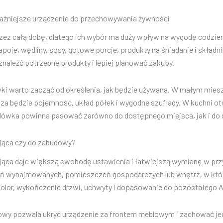
ażniejsze urządzenie do przechowywania żywności
zez całą dobę, dlatego ich wybór ma duży wpływ na wygodę codzienn
poje, wędliny, sosy, gotowe porcje, produkty na śniadanie i skład
znaleźć potrzebne produkty i lepiej planować zakupy.
ki warto zacząć od określenia, jak będzie używana. W małym mies
za będzie pojemność, układ półek i wygodne szuflady. W kuchni otw
dówka powinna pasować zarówno do dostępnego miejsca, jak i do
ąca czy do zabudowy?
ca daje większą swobodę ustawienia i łatwiejszą wymianę w przy
ń wynajmowanych, pomieszczeń gospodarczych lub wnętrz, w któr
olor, wykończenie drzwi, uchwyty i dopasowanie do pozostałego 
y pozwala ukryć urządzenie za frontem meblowym i zachować jedno