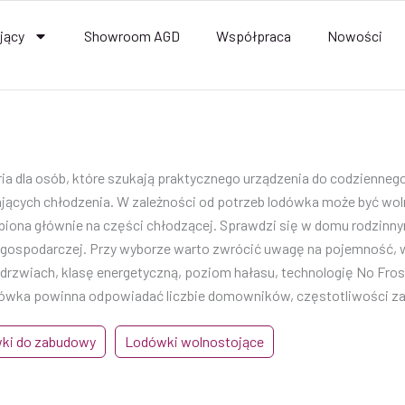
jący
Showroom AGD
Współpraca
Nowości
ria dla osób, które szukają praktycznego urządzenia do codzienn
ących chłodzenia. W zależności od potrzeb lodówka może być wo
piona głównie na części chłodzącej. Sprawdzi się w domu rodzinny
 gospodarczej. Przy wyborze warto zwrócić uwagę na pojemność, w
drzwiach, klasę energetyczną, poziom hałasu, technologię No Fros
ówka powinna odpowiadać liczbie domowników, częstotliwości zak
ki do zabudowy
Lodówki wolnostojące