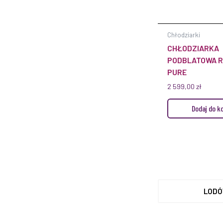
Chłodziarki
CHŁODZIARKA
PODBLATOWA R
PURE
2 599,00
zł
Dodaj do k
LODÓ