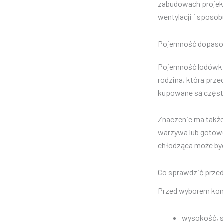
zabudowach projek
wentylacji i sposo
Pojemność dopas
Pojemność lodówki 
rodzina, która prze
kupowane są często
Znaczenie ma także
warzywa lub gotowe
chłodząca może być
Co sprawdzić prze
Przed wyborem konk
wysokość, s