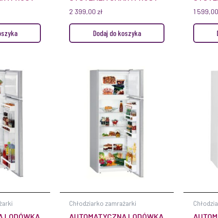
2 399,00
zł
1 599,0
oszyka
Dodaj do koszyka
żarki
Chłodziarko zamrażarki
Chłodzia
A LODÓWKA
AUTOMATYCZNA LODÓWKA
AUTOM