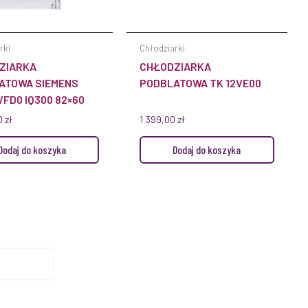
rki
Chłodziarki
ZIARKA
CHŁODZIARKA
ATOWA SIEMENS
PODBLATOWA TK 12VE00
FD0 IQ300 82×60
0
zł
1 399,00
zł
Dodaj do koszyka
Dodaj do koszyka