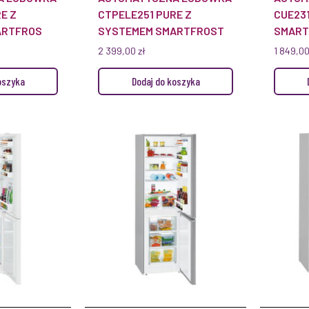
E Z
CTPELE251 PURE Z
CUE23
ARTFROS
SYSTEMEM SMARTFROST
SMART
2 399,00
zł
1 849,0
oszyka
Dodaj do koszyka