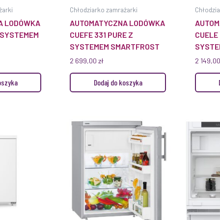
żarki
Chłodziarko zamrażarki
Chłodzia
A LODÓWKA
AUTOMATYCZNA LODÓWKA
AUTOM
Z SYSTEMEM
CUEFE 331 PURE Z
CUELE 
SYSTEMEM SMARTFROST
SYSTE
2 699,00
zł
2 149,0
oszyka
Dodaj do koszyka