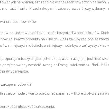
towanych na wymiar, szczególnie w aneksach otwartych na salon
bu montażu frontu. Przed zakupem trzeba sprawdzić, czy wybrany m
owana do domowników
powinna odpowiadać liczbie osób i częstotliwości zakupów. Osob
chowuje świeże produkty na kilka dni. Jeśli zakupy robione są rzad
 i w mniejszych ilościach, ważniejszy może być przejrzysty układ 
 proporcja między częścią chłodzącą a zamrażającą, jeśli lodów
 porcje powinny zwrócić uwagę na liczbę i wielkość szuflad. Jeśl
 praktyczniejsza.
d zakupem lodówki?
retnego modelu warto porównać parametry, które wpływają na wy
zerokość i głębokość urządzenia,