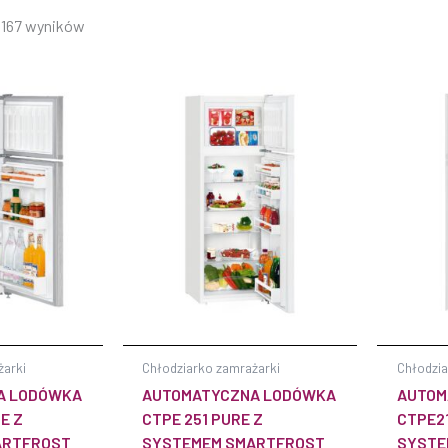
z 167 wyników
żarki
Chłodziarko zamrażarki
Chłodzia
A LODÓWKA
AUTOMATYCZNA LODÓWKA
AUTOM
E Z
CTPE 251 PURE Z
CTPE21
ARTFROST
SYSTEMEM SMARTFROST
SYSTE