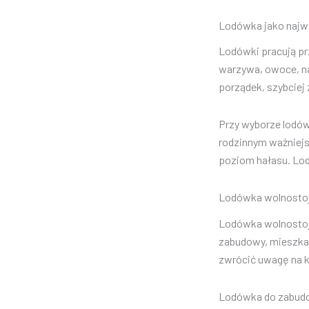
Lodówka jako najw
Lodówki pracują pr
warzywa, owoce, na
porządek, szybciej 
Przy wyborze lodów
rodzinnym ważniejs
poziom hałasu. Lo
Lodówka wolnostoj
Lodówka wolnostoją
zabudowy, mieszka
zwrócić uwagę na k
Lodówka do zabudow