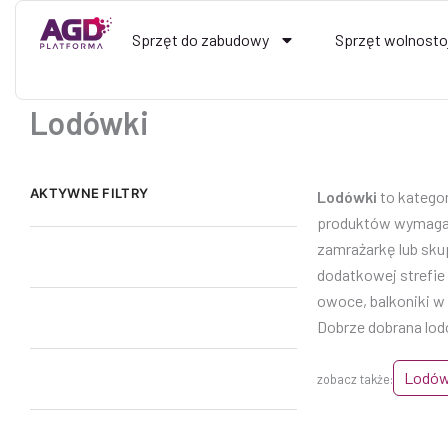
Przejdź
do
Sprzęt do zabudowy
Sprzęt wolnosto
treści
Lodówki
AKTYWNE FILTRY
Lodówki
to katego
produktów wymagaj
zamrażarkę lub sku
dodatkowej strefie
owoce, balkoniki w 
Dobrze dobrana lod
Lodów
zobacz także: