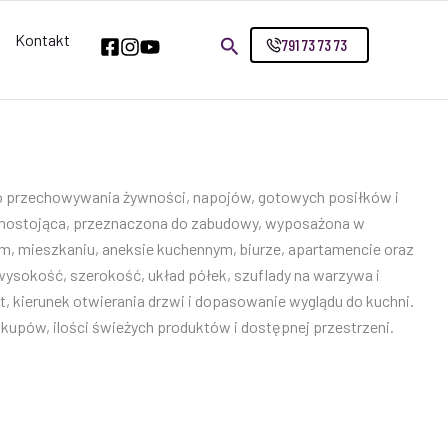
Kontakt
791 73 73 73
ego przechowywania żywności, napojów, gotowych posiłków i
lnostojąca, przeznaczona do zabudowy, wyposażona w
m, mieszkaniu, aneksie kuchennym, biurze, apartamencie oraz
ysokość, szerokość, układ półek, szuflady na warzywa i
t, kierunek otwierania drzwi i dopasowanie wyglądu do kuchni.
upów, ilości świeżych produktów i dostępnej przestrzeni.