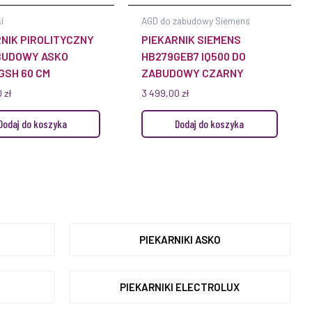
i
AGD do zabudowy Siemens
NIK PIROLITYCZNY
PIEKARNIK SIEMENS
BUDOWY ASKO
HB279GEB7 IQ500 DO
GSH 60 CM
ZABUDOWY CZARNY
0
zł
3 499,00
zł
Dodaj do koszyka
Dodaj do koszyka
PIEKARNIKI ASKO
PIEKARNIKI ELECTROLUX