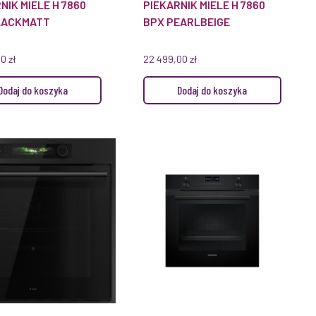
NIK MIELE H 7860
PIEKARNIK MIELE H 7860
LACKMATT
BPX PEARLBEIGE
00
zł
22 499,00
zł
Dodaj do koszyka
Dodaj do koszyka