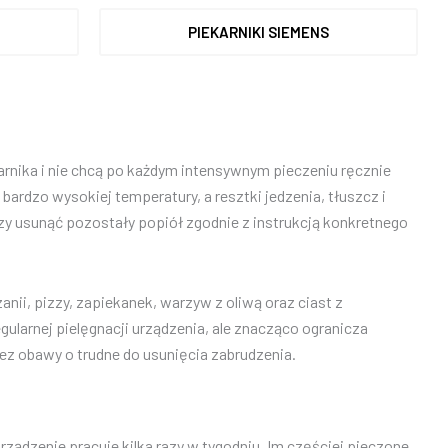
PIEKARNIKI SIEMENS
karnika i nie chcą po każdym intensywnym pieczeniu ręcznie
rdzo wysokiej temperatury, a resztki jedzenia, tłuszcz i
zy usunąć pozostały popiół zgodnie z instrukcją konkretnego
anii, pizzy, zapiekanek, warzyw z oliwą oraz ciast z
egularnej pielęgnacji urządzenia, ale znacząco ogranicza
bez obawy o trudne do usunięcia zabrudzenia.
rządzenie pracuje kilka razy w tygodniu. Im częściej pieczone