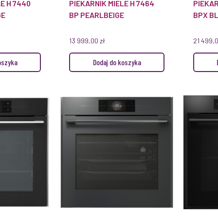
E H 7440
PIEKARNIK MIELE H 7464
PIEKAR
GE
BP PEARLBEIGE
BPX B
13 999,00
zł
21 499,
oszyka
Dodaj do koszyka