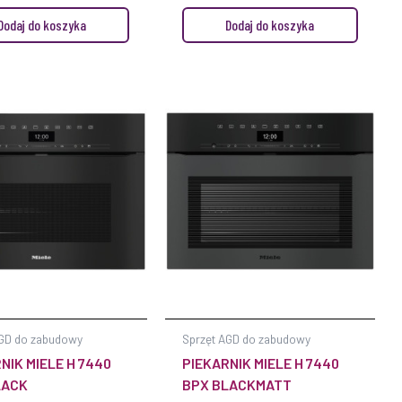
Dodaj do koszyka
Dodaj do koszyka
AGD do zabudowy
Sprzęt AGD do zabudowy
NIK MIELE H 7440
PIEKARNIK MIELE H 7440
LACK
BPX BLACKMATT