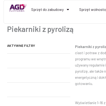
Przejdź
do
Sprzęt do zabudowy
Sprzęt wolnosto
treści
Piekarniki z pyrolizą
AKTYWNE FILTRY
Piekarniki z pyroli
ciast i potraw z d
programu we wnętrz
używany regularnie 
pyrolizę, ale także
energetyczną i dok
gotowaniu.
Wyświetlanie 1–16 