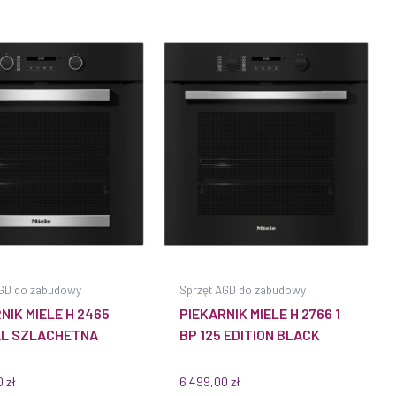
AGD do zabudowy
Sprzęt AGD do zabudowy
NIK MIELE H 2465
PIEKARNIK MIELE H 2766 1
AL SZLACHETNA
BP 125 EDITION BLACK
0
zł
6 499,00
zł