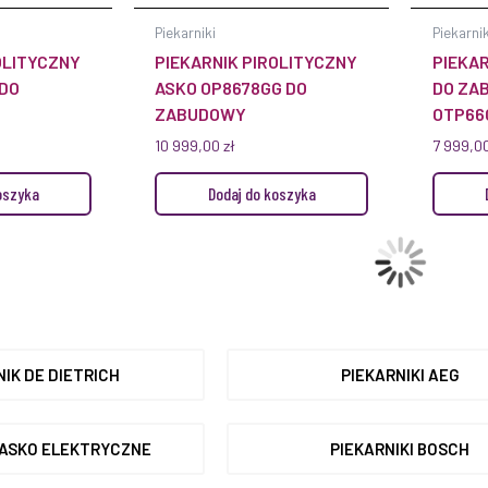
Piekarniki
Piekarnik
OLITYCZNY
PIEKARNIK PIROLITYCZNY
PIEKAR
 DO
ASKO OP8678GG DO
DO ZA
ZABUDOWY
OTP66
10 999,00
zł
7 999,0
oszyka
Dodaj do koszyka
NIK DE DIETRICH
PIEKARNIKI AEG
 ASKO ELEKTRYCZNE
PIEKARNIKI BOSCH