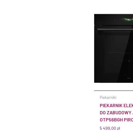
Piekarniki
PIEKARNIK EL
DO ZABUDOWY 
OTP56BGH PIRO
CZARNY TELE
5 499,00
zł