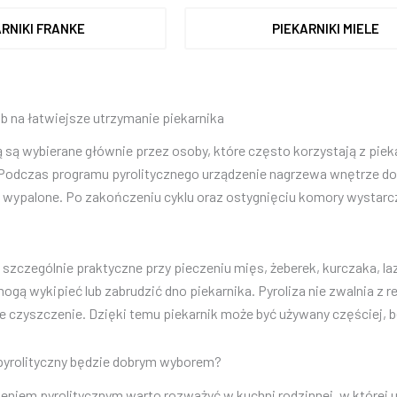
ARNIKI FRANKE
PIEKARNIKI MIELE
b na łatwiejsze utrzymanie piekarnika
zą są wybierane głównie przez osoby, które często korzystają z pie
odczas programu pyrolitycznego urządzenie nagrzewa wnętrze do ba
ą wypalone. Po zakończeniu cyklu oraz ostygnięciu komory wystarc
 szczególnie praktyczne przy pieczeniu mięs, żeberek, kurczaka, laz
ogą wykipieć lub zabrudzić dno piekarnika. Pyroliza nie zwalnia z r
we czyszczenie. Dzięki temu piekarnik może być używany częściej, 
 pyrolityczny będzie dobrym wyborem?
eniem pyrolitycznym warto rozważyć w kuchni rodzinnej, w której u