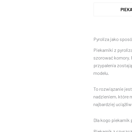
PIEK
Pyroliza jako sposó
Piekarniki z pyroli
szorować komory. P
przypalenia zostaj
modelu.
To rozwiązanie jest
nadzieniem, które m
najbardziej uciążli
Dla kogo piekarnik
Piekarnik z czyszcz