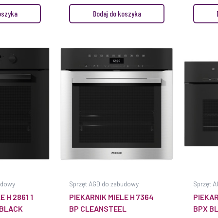
CZARNY INOX
oszyka
Dodaj do koszyka
udowy
Sprzęt AGD do zabudowy
Sprzęt 
E H 2861 1
PIEKARNIK MIELE H 7364
PIEKAR
 BLACK
BP CLEANSTEEL
BPX B