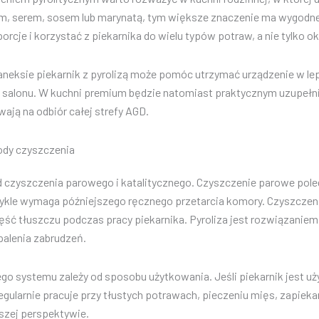
em, serem, sosem lub marynatą, tym większe znaczenie ma wygodne 
porcje i korzystać z piekarnika do wielu typów potraw, a nie tylko 
 aneksie piekarnik z pyrolizą może pomóc utrzymać urządzenie w l
 salonu. W kuchni premium będzie natomiast praktycznym uzupełn
ają na odbiór całej strefy AGD.
tody czyszczenia
 od czyszczenia parowego i katalitycznego. Czyszczenie parowe pol
wykle wymaga późniejszego ręcznego przetarcia komory. Czyszczenie
ęść tłuszczu podczas pracy piekarnika. Pyroliza jest rozwiązanie
alenia zabrudzeń.
o systemu zależy od sposobu użytkowania. Jeśli piekarnik jest u
egularnie pracuje przy tłustych potrawach, pieczeniu mięs, zapiekan
szej perspektywie.