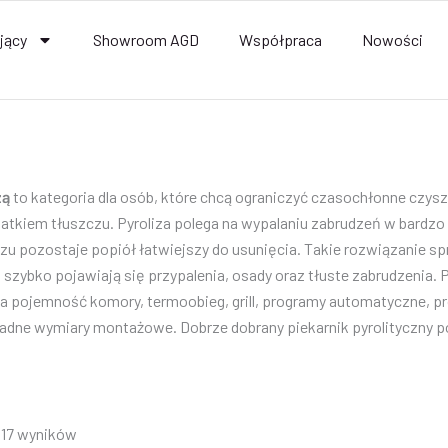
jący
Showroom AGD
Współpraca
Nowości
zą
to kategoria dla osób, które chcą ograniczyć czasochłonne czys
odatkiem tłuszczu. Pyroliza polega na wypalaniu zabrudzeń w bardz
u pozostaje popiół łatwiejszy do usunięcia. Takie rozwiązanie spr
i szybko pojawiają się przypalenia, osady oraz tłuste zabrudzenia
 na pojemność komory, termoobieg, grill, programy automatyczne, p
ładne wymiary montażowe. Dobrze dobrany piekarnik pyrolityczny p
z 17 wyników