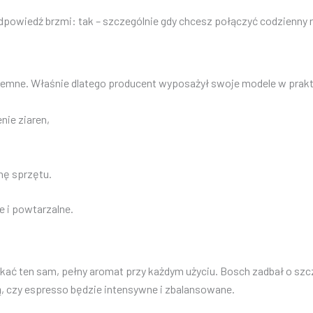
dpowiedź brzmi: tak – szczególnie gdy chcesz połączyć codzienny ry
yjemne. Właśnie dlatego producent wyposażył swoje modele w prakt
ie ziaren,
nę sprzętu.
e i powtarzalne.
kać ten sam, pełny aromat przy każdym użyciu. Bosch zadbał o szcz
ją, czy espresso będzie intensywne i zbalansowane.