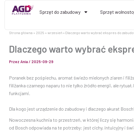
Przejdź
do
Sprzęt do zabudowy
Sprzęt wolnosto
treści
Strona główna
2025
wrzesień
Dlaczego warto wybrać ekspres do zabud
Dlaczego warto wybrać ekspr
Przez
Ania
/
2025-09-29
Poranek bez pośpiechu, aromat świeżo mielonych ziaren i filiż
filiżanka czarnego naparu to nie tylko źródło energii, ale ryt
funkcjami.
Dla kogo jest urządzenie do zabudowy i dlaczego akurat Bosch
Nowoczesna kuchnia to przestrzeń, w której liczy się harmon
od Bosch odpowiada na te potrzeby: jest cichy, intuicyjny i ś