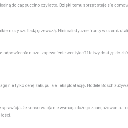
idealną do cappuccino czy latte. Dzięki temu sprzęt staje się dom
kiem czy szufladą grzewczą. Minimalistyczne fronty w czerni, stali
ch: odpowiednia nisza, zapewnienie wentylacji i łatwy dostęp do zb
gę nie tylko cenę zakupu, ale i eksploatację. Modele Bosch zużywa
sprawiają, że konserwacja nie wymaga dużego zaangażowania. To w
łości.