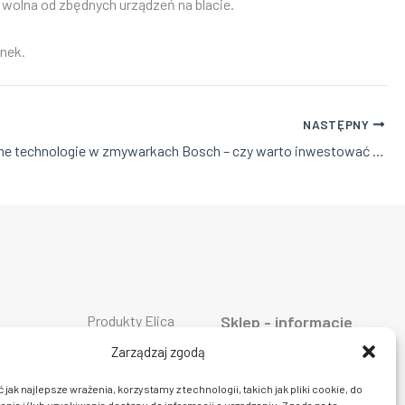
 wolna od zbędnych urządzeń na blacie.
nek.
NASTĘPNY
Nowoczesne technologie w zmywarkach Bosch – czy warto inwestować w modele premium?
Produkty Elica
Sklep - informacje
Produkty Falmec
ty AEG
O firmie
Produkty Geggenau
ty ASKO
Oferta
Zarządzaj zgodą
Produkty Liebherr
ty Bosch
AGD
Produkty Miele
ty Siemens
Dostawa i płatność
jak najlepsze wrażenia, korzystamy z technologii, takich jak pliki cookie, do
Produkty Smeg
ty Bora
Prawo do zwrotu