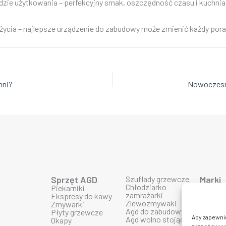
odzie użytkowania – perfekcyjny smak, oszczędność czasu i kuchnia
życia – najlepsze urządzenie do zabudowy może zmienić każdy pora
hni?
Sprzęt AGD
Szuflady grzewcze
Marki
Chłodziarko
Piekarniki
Produk
zamrażarki
Ekspresy do kawy
Produk
Zlewozmywaki
Zmywarki
Produk
Agd do zabudowy
Płyty grzewcze
Produk
Aby zapewnić 
Agd wolno stojące
Okapy
Produk