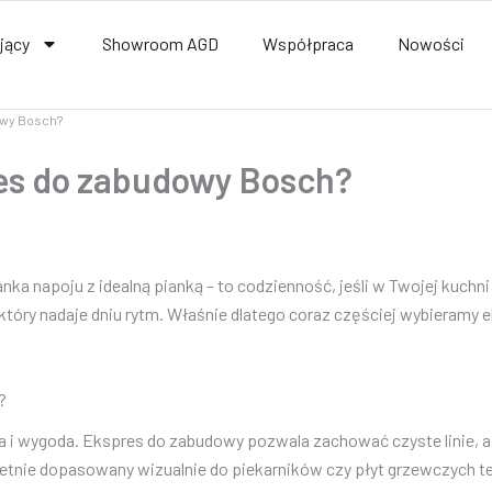
jący
Showroom AGD
Współpraca
Nowości
owy Bosch?
es do zabudowy Bosch?
anka napoju z idealną pianką – to codzienność, jeśli w Twojej kuchn
uał, który nadaje dniu rytm. Właśnie dlatego coraz częściej wybiera
?
ia i wygoda. Ekspres do zabudowy pozwala zachować czyste linie, 
wietnie dopasowany wizualnie do piekarników czy płyt grzewczych te