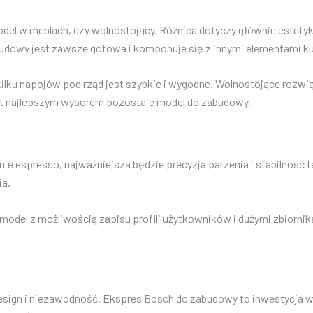
del w meblach, czy wolnostojący. Różnica dotyczy głównie estetyki
dowy jest zawsze gotowa i komponuje się z innymi elementami ku
lku napojów pod rząd jest szybkie i wygodne. Wolnostojące rozwi
rt najlepszym wyborem pozostaje model do zabudowy.
nie espresso, najważniejsza będzie precyzja parzenia i stabilność
ia.
 model z możliwością zapisu profili użytkowników i dużymi zbiorni
design i niezawodność. Ekspres Bosch do zabudowy to inwestycja w k