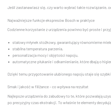
Jeśli zastanawiasz się, czy warto wybrać takie rozwiązanie, o
Najważniejsze funkcje ekspresów Bosch w praktyce
Codzienne korzystanie z urządzenia powinno być proste i prz
stalowy młynek stożkowy, gwarantujący równomierne mielen
stabilna temperatura parzenia,
personalizacja mocy i objętości napoju,
automatyczne płukanie i odkamienianie, które dbają o higie
Dzięki temu przygotowanie ulubionego napoju staje się szybki
Smak i jakość w filiżance – co wpływa na rezultat
Najlepsze urządzenia do zabudowy to te, które pozwalają uzys
po precyzyjny czas ekstrakcji. To właśnie te elementy decydu