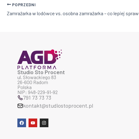
POPRZEDNI
Studio Sto Procent
ul. Słowackiego 83
26-600 Radom
Polska
NIP: 948-229-91-92
791 73 73 73
kontakt@studiostoprocent.pl
F
Y
I
a
o
n
c
u
s
e
t
t
b
u
a