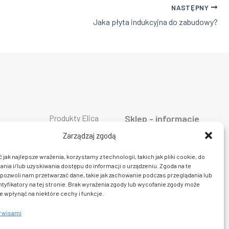
NASTĘPNY
Jaka płyta indukcyjna do zabudowy?
Produkty Elica
Sklep - informacje
Produkty Falmec
ty AEG
O firmie
Produkty Geggenau
ty ASKO
Oferta
Zarządzaj zgodą
Produkty Liebherr
ty Bosch
AGD
Produkty Miele
ty Siemens
Dostawa i płatność
jak najlepsze wrażenia, korzystamy z technologii, takich jak pliki cookie, do
Produkty Smeg
ty Bora
Prawo do zwrotu
ia i/lub uzyskiwania dostępu do informacji o urządzeniu. Zgoda na te
Produkty Wolf
y Ciarko
Polityka prywatności
Produkty Sub Zero
pozwoli nam przetwarzać dane, takie jak zachowanie podczas przeglądania lub
y De Dietrich
Regulamin sklepu
Produkty Fulgor
ty Dunavox
Kontakt
ntyfikatory na tej stronie. Brak wyrażenia zgody lub wycofanie zgody może
y insinkerator
e wpłynąć na niektóre cechy i funkcje.
erwisami