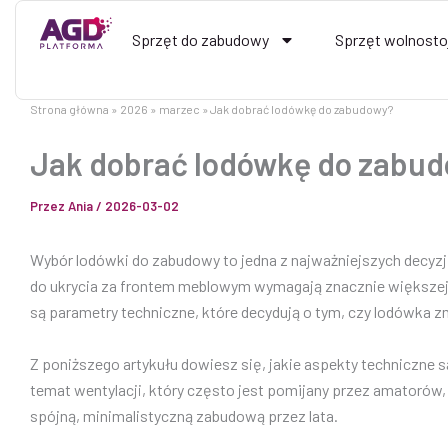
Przejdź
do
Sprzęt do zabudowy
Sprzęt wolnosto
treści
Strona główna
2026
marzec
Jak dobrać lodówkę do zabudowy?
Jak dobrać lodówkę do zabu
Przez
Ania
/
2026-03-02
Wybór lodówki do zabudowy to jedna z najważniejszych decyzj
do ukrycia za frontem meblowym wymagają znacznie większej p
są parametry techniczne, które decydują o tym, czy lodówka z
Z poniższego artykułu dowiesz się, jakie aspekty techniczn
temat wentylacji, który często jest pomijany przez amatorów,
spójną, minimalistyczną zabudową przez lata.