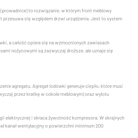
(prowadnice) to rozwiązanie, w którym front meblowy
nt przesuwa się względem drzwi urządzenia. Jest to system
ówki, a całość opiera się na wzmocnionych zawiasach
asami nożycowymi są zazwyczaj droższe, ale uznaje się
zenie agregatu. Agregat lodówki generuje ciepło, które musi
zwyczaj przez kratkę w cokole meblowym) oraz wylotu
gii elektrycznej i skraca żywotność kompresora. W skrajnych
ział kanał wentylacyjny o powierzchni minimum 200