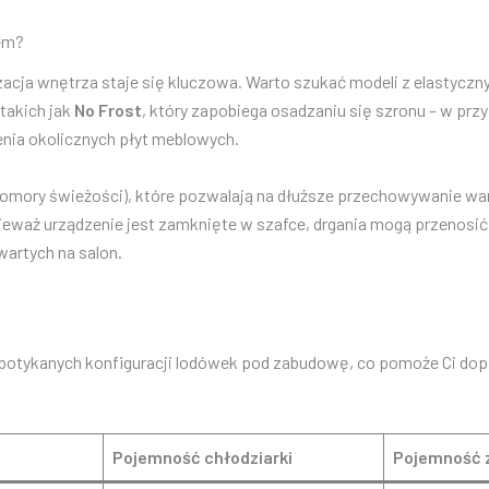
pem?
acja wnętrza staje się kluczowa. Warto szukać modeli z elastycz
takich jak
No Frost
, który zapobiega osadzaniu się szronu – w pr
enia okolicznych płyt meblowych.
komory świeżości), które pozwalają na dłuższe przechowywanie wa
aż urządzenie jest zamknięte w szafce, drgania mogą przenosić si
artych na salon.
 spotykanych konfiguracji lodówek pod zabudowę, co pomoże Ci d
Pojemność chłodziarki
Pojemność 