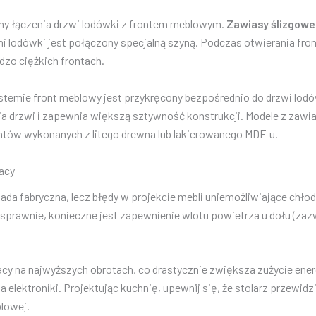
y łączenia drzwi lodówki z frontem meblowym.
Zawiasy ślizgowe
 lodówki jest połączony specjalną szyną. Podczas otwierania fro
ardzo ciężkich frontach.
ystemie front meblowy jest przykręcony bezpośrednio do drzwi lod
ia drzwi i zapewnia większą sztywność konstrukcji. Modele z zawi
rontów wykonanych z litego drewna lub lakierowanego MDF-u.
racy
da fabryczna, lecz błędy w projekcie mebli uniemożliwiające chłod
sprawnie, konieczne jest zapewnienie wlotu powietrza u dołu (za
acy na najwyższych obrotach, co drastycznie zwiększa zużycie ener
 elektroniki. Projektując kuchnię, upewnij się, że stolarz przewid
lowej.