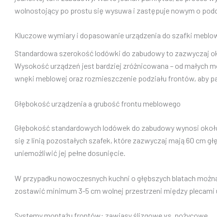
wolnostojący po prostu się wysuwa i zastępuje nowym o podo
Kluczowe wymiary i dopasowanie urządzenia do szafki meblo
Standardowa szerokość lodówki do zabudowy to zazwyczaj okoł
Wysokość urządzeń jest bardziej zróżnicowana – od małych mo
wnęki meblowej oraz rozmieszczenie podziału frontów, aby pas
Głębokość urządzenia a grubość frontu meblowego
Głębokość standardowych lodówek do zabudowy wynosi około 5
się z linią pozostałych szafek, które zazwyczaj mają 60 cm g
uniemożliwić jej pełne dosunięcie.
W przypadku nowoczesnych kuchni o głębszych blatach można 
zostawić minimum 3-5 cm wolnej przestrzeni między plecami 
Systemy montażu frontów: zawiasy ślizgowe vs. nożycowe