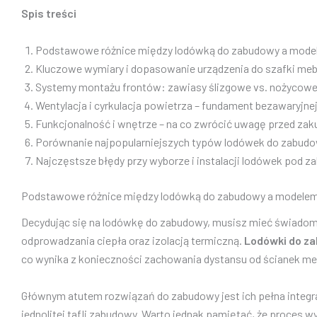
Spis treści
Podstawowe różnice między lodówką do zabudowy a mode
Kluczowe wymiary i dopasowanie urządzenia do szafki me
Systemy montażu frontów: zawiasy ślizgowe vs. nożycow
Wentylacja i cyrkulacja powietrza – fundament bezawaryjnej
Funkcjonalność i wnętrze – na co zwrócić uwagę przed za
Porównanie najpopularniejszych typów lodówek do zabud
Najczęstsze błędy przy wyborze i instalacji lodówek pod 
Podstawowe różnice między lodówką do zabudowy a modele
Decydując się na lodówkę do zabudowy, musisz mieć świadomoś
odprowadzania ciepła oraz izolacją termiczną.
Lodówki do z
co wynika z konieczności zachowania dystansu od ścianek meb
Głównym atutem rozwiązań do zabudowy jest ich pełna integr
jednolitej tafli zabudowy. Warto jednak pamiętać, że proces 