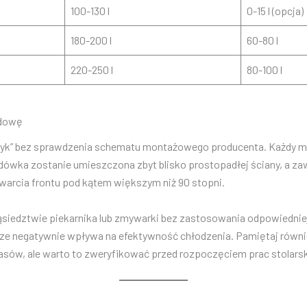
100-130 l
0-15 l (opcja)
180-200 l
60-80 l
220-250 l
80-100 l
udowę
styk” bez sprawdzenia schematu montażowego producenta. Każdy m
ówka zostanie umieszczona zbyt blisko prostopadłej ściany, a zawia
arcia frontu pod kątem większym niż 90 stopni.
siedztwie piekarnika lub zmywarki bez zastosowania odpowiedniej
wsze negatywnie wpływa na efektywność chłodzenia. Pamiętaj równi
ów, ale warto to zweryfikować przed rozpoczęciem prac stolarsk