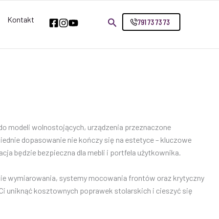
Kontakt
791 73 73 73
 do modeli wolnostojących, urządzenia przeznaczone
wiednie dopasowanie nie kończy się na estetyce – kluczowe
ja będzie bezpieczna dla mebli i portfela użytkownika.
stie wymiarowania, systemy mocowania frontów oraz krytyczny
Ci uniknąć kosztownych poprawek stolarskich i cieszyć się