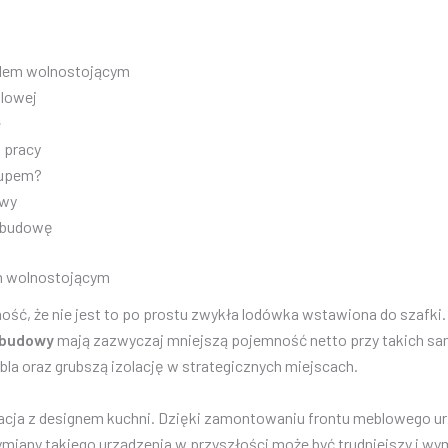
lem wolnostojącym
blowej
e
 pracy
kupem?
owy
zabudowę
m wolnostojącym
ć, że nie jest to po prostu zwykła lodówka wstawiona do szafki.
abudowy
mają zazwyczaj mniejszą pojemność netto przy takich s
la oraz grubszą izolację w strategicznych miejscach.
acja z designem kuchni. Dzięki zamontowaniu frontu meblowego urz
wymiany takiego urządzenia w przyszłości może być trudniejszy i w