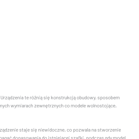
 Urządzenia te różnią się konstrukcją obudowy, sposobem
amych wymiarach zewnętrznych co modele wolnostojące,
ądzenie staje się niewidoczne, co pozwala na stworzenie
ymagać dopasowania do istniejącej szafki, podczas gdy model