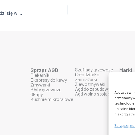
Zamrażarka w lodówce vs. osobna zamrażarka – co lepiej sprawdzi się w Twojej kuchni?
Sprzęt AGD
Szuflady grzewcze
Marki
Chłodziarko
Piekarniki
Produk
zamrażarki
Ekspresy do kawy
Produk
Zlewozmywaki
Zmywarki
Produk
Agd do zabudowy
Płyty grzewcze
Produk
Aby zapewnić 
Agd wolno stojące
Okapy
Produk
przechowywan
Kuchnie mikrofalowe
Produkt
technologie 
Produkt
Produk
unikalne ide
Produkt
niekorzystni
Zarządzaj s