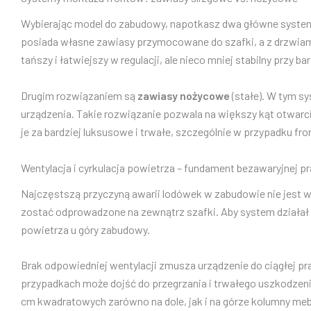
Wybierając model do zabudowy, napotkasz dwa główne system
posiada własne zawiasy przymocowane do szafki, a z drzwiami
tańszy i łatwiejszy w regulacji, ale nieco mniej stabilny przy b
Drugim rozwiązaniem są
zawiasy nożycowe
(stałe). W tym s
urządzenia. Takie rozwiązanie pozwala na większy kąt otwarc
je za bardziej luksusowe i trwałe, szczególnie w przypadku f
Wentylacja i cyrkulacja powietrza – fundament bezawaryjnej p
Najczęstszą przyczyną awarii lodówek w zabudowie nie jest wa
zostać odprowadzone na zewnątrz szafki. Aby system działał 
powietrza u góry zabudowy.
Brak odpowiedniej wentylacji zmusza urządzenie do ciągłej pr
przypadkach może dojść do przegrzania i trwałego uszkodzenia
cm kwadratowych zarówno na dole, jak i na górze kolumny meb