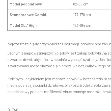
Model podblatowy
82-88 cm
Standardowe Combi
177-178 cm
Model XL / High
193-194 cm
Najczęstsze błędy przy wyborze i instalacji lodówek pod zab
Jednym z najpoważniejszych błędów jest zakup lodówki „na 
otwarcia drzwi, aby móc swobodnie wysunąć szuflady. Jeśli lod
z warzywami może okazać się niemożliwe bez całkowitego otw
Kolejnym uchybieniem jest montaż lodówki w bezpośrednim są
meble posiadają ścianki działowe, bliskość źródeł ciepła za
do zabudowy posiada możliwość obustronnego montażu zawias
D. FAQ