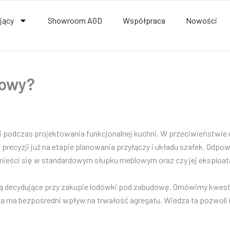
jący
Showroom AGD
Współpraca
Nowości
dowy?
i podczas projektowania funkcjonalnej kuchni. W przeciwieństwie
recyzji już na etapie planowania przyłączy i układu szafek. Odpo
mieści się w standardowym słupku meblowym oraz czy jej eksploatac
e są decydujące przy zakupie lodówki pod zabudowę. Omówimy kwe
 a ma bezpośredni wpływ na trwałość agregatu. Wiedza ta pozwoli 