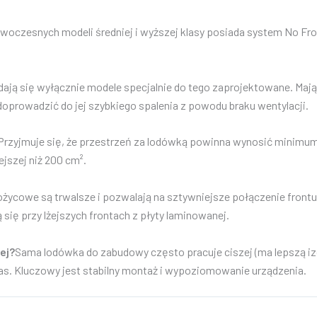
woczesnych modeli średniej i wyższej klasy posiada system No Fro
dają się wyłącznie modele specjalnie do tego zaprojektowane. Maj
prowadzić do jej szybkiego spalenia z powodu braku wentylacji.
Przyjmuje się, że przestrzeń za lodówką powinna wynosić minimu
ejszej niż 200 cm².
życowe są trwalsze i pozwalają na sztywniejsze połączenie frontu z
się przy lżejszych frontach z płyty laminowanej.
ej?
Sama lodówka do zabudowy często pracuje ciszej (ma lepszą iz
as. Kluczowy jest stabilny montaż i wypoziomowanie urządzenia.