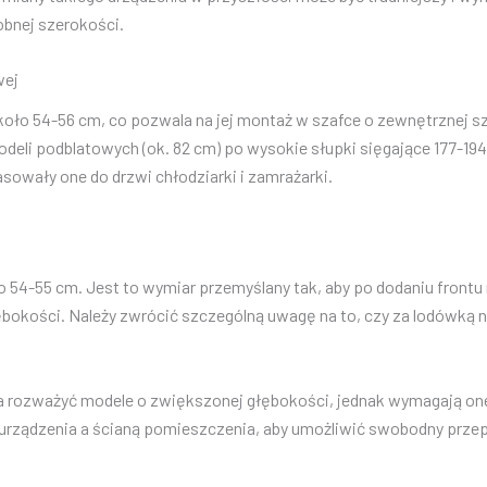
bnej szerokości.
wej
o 54-56 cm, co pozwala na jej montaż w szafce o zewnętrznej sze
deli podblatowych (ok. 82 cm) po wysokie słupki sięgające 177-1
owały one do drzwi chłodziarki i zamrażarki.
4-55 cm. Jest to wymiar przemyślany tak, aby po dodaniu frontu
łębokości. Należy zwrócić szczególną uwagę na to, czy za lodówką n
rozważyć modele o zwiększonej głębokości, jednak wymagają one 
urządzenia a ścianą pomieszczenia, aby umożliwić swobodny prze