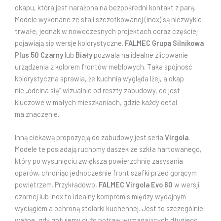
okapu, która jest narażona na bezpośredni kontakt z parą.
Modele wykonane ze stali szczotkowanej (inox) są niezwykle
trwałe, jednak w nowoczesnych projektach coraz częściej
pojawiają się wersje kolorystyczne.
FALMEC Grupa Silnikowa
Plus 50 Czarny
lub
Biały
pozwala na idealne zlicowanie
urządzenia z kolorem frontów meblowych. Taka spójność
kolorystyczna sprawia, że kuchnia wygląda lżej, a okap
nie „odcina się” wizualnie od reszty zabudowy, co jest
kluczowe w małych mieszkaniach, gdzie każdy detal
ma znaczenie.
Inną ciekawą propozycją do zabudowy jest seria
Virgola
.
Modele te posiadają ruchomy daszek ze szkła hartowanego,
który po wysunięciu zwiększa powierzchnię zasysania
oparów, chroniąc jednocześnie front szafki przed gorącym
powietrzem. Przykładowo,
FALMEC Virgola Evo 60
w wersji
czarnej lub inox to idealny kompromis między wydajnym
wyciągiem a ochroną stolarki kuchennej. Jest to szczególnie
ważne, gdy gotujemy dużo potraw wymagających długiego