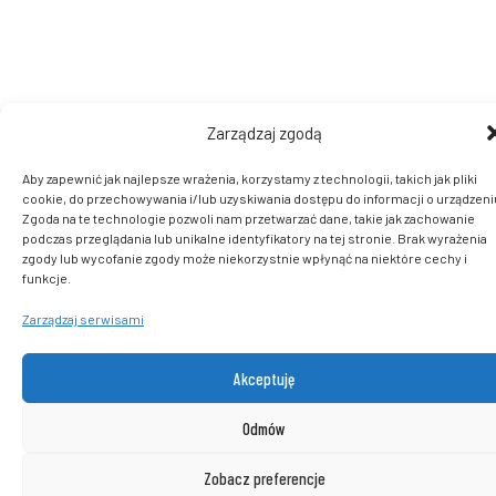
Zarządzaj zgodą
Aby zapewnić jak najlepsze wrażenia, korzystamy z technologii, takich jak pliki
cookie, do przechowywania i/lub uzyskiwania dostępu do informacji o urządzeni
Zgoda na te technologie pozwoli nam przetwarzać dane, takie jak zachowanie
podczas przeglądania lub unikalne identyfikatory na tej stronie. Brak wyrażenia
zgody lub wycofanie zgody może niekorzystnie wpłynąć na niektóre cechy i
funkcje.
Zarządzaj serwisami
Akceptuję
Odmów
Zobacz preferencje
0