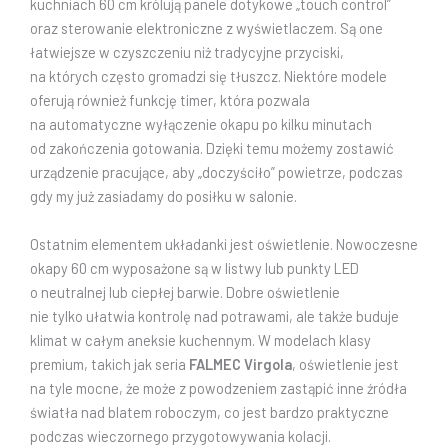
kuchniach 60 cm królują panele dotykowe „touch control”
oraz sterowanie elektroniczne z wyświetlaczem. Są one
łatwiejsze w czyszczeniu niż tradycyjne przyciski,
na których często gromadzi się tłuszcz. Niektóre modele
oferują również funkcję timer, która pozwala
na automatyczne wyłączenie okapu po kilku minutach
od zakończenia gotowania. Dzięki temu możemy zostawić
urządzenie pracujące, aby „doczyściło” powietrze, podczas
gdy my już zasiadamy do posiłku w salonie.
Ostatnim elementem układanki jest oświetlenie. Nowoczesne
okapy 60 cm wyposażone są w listwy lub punkty LED
o neutralnej lub ciepłej barwie. Dobre oświetlenie
nie tylko ułatwia kontrolę nad potrawami, ale także buduje
klimat w całym aneksie kuchennym. W modelach klasy
premium, takich jak seria
FALMEC Virgola
, oświetlenie jest
na tyle mocne, że może z powodzeniem zastąpić inne źródła
światła nad blatem roboczym, co jest bardzo praktyczne
podczas wieczornego przygotowywania kolacji.