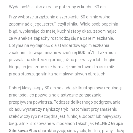
Wydajność silnika a realne potrzeby w kuchni 60 cm
Przy wyborze urządzenia o szerokości 60 cm nie wolno
zapominać o jego „sercu”, czyli silniku. Wiele osób popełnia
błąd, wybierając do małej kuchni słaby okap, zapominając,
że w aneksie zapachy rozchodzą się na całe mieszkanie.
Optymalna wydajność dla standardowego mieszkania
z salonem to wspomniane wcześniej
800 m³/h
. Taka moc
pozwala na skuteczną pracę już na pierwszym lub drugim
biegu, co jest znacznie bardziej komfortowe dla uszu niż
praca słabszego silnika na maksymalnych obrotach.
Dobrej klasy okapy 60 cm posiadają kilkustopniową regulację
prędkości, co pozwala na elastyczne zarządzanie
przepływem powietrza. Podczas delikatnego podgrzewania
obiadu wystarczy najniższy tryb, natomiast przy smażeniu
steków czy ryb niezbędna jest funkcja „boost” lub najwyższy
bieg. Silniki stosowane w modelach takich jak
FALMEC Grupa
Silnikowa Plus
charakteryzują się wysoką kulturą pracy i dużą