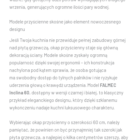
wrzenia, generujących ogromne ilości pary wodnej.
Modele przyścienne skośne jako element nowoczesnego
designu
Jeśli Twoja kuchnia nie przewiduje pełnej zabudowy górnej
nad płytą grzewczą, okap przyścienny staje się główną
dekoracją ściany. Modele skośne zyskały ogromną
popularność dzięki swojej ergonomii – ich konstrukcja
nachylona pod kątem sprawia, że osoba gotująca
ma swobodny dostęp do tylnych palników i nie ryzykuje
uderzenia głową o krawędź urządzenia. Model
FALMEC
Inclina 60
, dostępny w wersji czarnej i białej, to klasyczny
przykład eleganckiego designu, który dzięki szklanemu
wykończeniu nadaje kuchni luksusowego charakteru.
Wybierając okap przyścienny o szerokości 60 cm, należy
pamiętać, że powinien on być przynajmniej tak szeroki jak
płyta grzewcza, a najlepiej o kilka centymetrów szerszy, aby