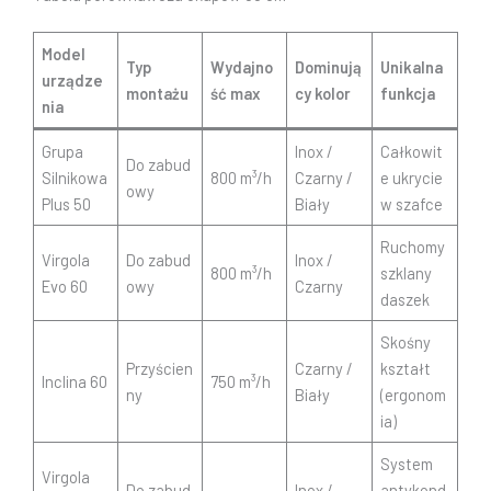
Model
Typ
Wydajno
Dominują
Unikalna
urządze
montażu
ść max
cy kolor
funkcja
nia
Grupa
Inox /
Całkowit
Do zabud
Silnikowa
800 m³/h
Czarny /
e ukrycie
owy
Plus 50
Biały
w szafce
Ruchomy
Virgola
Do zabud
Inox /
800 m³/h
szklany
Evo 60
owy
Czarny
daszek
Skośny
Przyścien
Czarny /
kształt
Inclina 60
750 m³/h
ny
Biały
(ergonom
ia)
System
Virgola
Do zabud
Inox /
antykond