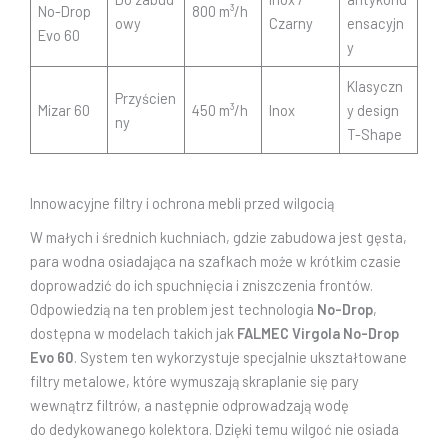
No-Drop
800 m³/h
owy
Czarny
ensacyjn
Evo 60
y
Klasyczn
Przyścien
Mizar 60
450 m³/h
Inox
y design
ny
T-Shape
Innowacyjne filtry i ochrona mebli przed wilgocią
W małych i średnich kuchniach, gdzie zabudowa jest gęsta,
para wodna osiadająca na szafkach może w krótkim czasie
doprowadzić do ich spuchnięcia i zniszczenia frontów.
Odpowiedzią na ten problem jest technologia
No-Drop
,
dostępna w modelach takich jak
FALMEC Virgola No-Drop
Evo 60
. System ten wykorzystuje specjalnie ukształtowane
filtry metalowe, które wymuszają skraplanie się pary
wewnątrz filtrów, a następnie odprowadzają wodę
do dedykowanego kolektora. Dzięki temu wilgoć nie osiada