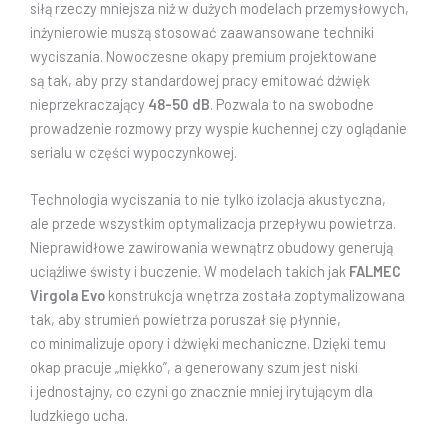
siłą rzeczy mniejsza niż w dużych modelach przemysłowych,
inżynierowie muszą stosować zaawansowane techniki
wyciszania. Nowoczesne okapy premium projektowane
są tak, aby przy standardowej pracy emitować dźwięk
nieprzekraczający
48-50 dB
. Pozwala to na swobodne
prowadzenie rozmowy przy wyspie kuchennej czy oglądanie
serialu w części wypoczynkowej.
Technologia wyciszania to nie tylko izolacja akustyczna,
ale przede wszystkim optymalizacja przepływu powietrza.
Nieprawidłowe zawirowania wewnątrz obudowy generują
uciążliwe świsty i buczenie. W modelach takich jak
FALMEC
Virgola Evo
konstrukcja wnętrza została zoptymalizowana
tak, aby strumień powietrza poruszał się płynnie,
co minimalizuje opory i dźwięki mechaniczne. Dzięki temu
okap pracuje „miękko”, a generowany szum jest niski
i jednostajny, co czyni go znacznie mniej irytującym dla
ludzkiego ucha.