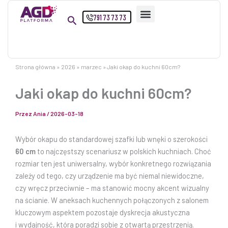
Przejdź
791 73 73 73
do
treści
Strona główna
2026
marzec
Jaki okap do kuchni 60cm?
Jaki okap do kuchni 60cm?
Przez
Ania
/
2026-03-18
Wybór okapu do standardowej szafki lub wnęki o szerokości
60 cm
to najczęstszy scenariusz w polskich kuchniach. Choć
rozmiar ten jest uniwersalny, wybór konkretnego rozwiązania
zależy od tego, czy urządzenie ma być niemal niewidoczne,
czy wręcz przeciwnie – ma stanowić mocny akcent wizualny
na ścianie. W aneksach kuchennych połączonych z salonem
kluczowym aspektem pozostaje dyskrecja akustyczna
i wydajność, która poradzi sobie z otwartą przestrzenią.