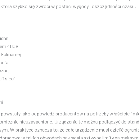
, która szybko się zwróci w postaci wygody i oszczędności czasu.
uchni
ciem 400V
kulinarnej
ania
cznej
i sieci
ni
 powstały jako odpowiedź producentów na potrzeby właścicieli mi
onomicznie nieuzasadnione. Urządzenia te można podłączyć do stan
m. W praktyce oznacza to, że całe urządzenie musi dzielić ogran
adprądowe w takich obwodach nakładają sztywne limity na maksym