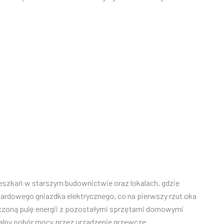
eszkań w starszym budownictwie oraz lokalach, gdzie
dardowego gniazdka elektrycznego, co na pierwszy rzut oka
iczoną pulę energii z pozostałymi sprzętami domowymi
alny pobór mocy przez urządzenie grzewcze.