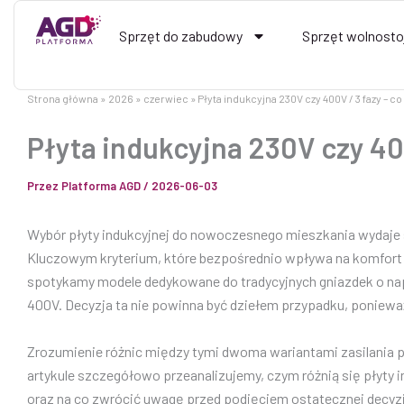
Przejdź
do
Sprzęt do zabudowy
Sprzęt wolnosto
treści
Strona główna
2026
czerwiec
Płyta indukcyjna 230V czy 400V / 3 fazy – 
Płyta indukcyjna 230V czy 40
Przez
Platforma AGD
/
2026-06-03
Wybór płyty indukcyjnej do nowoczesnego mieszkania wydaje 
Kluczowym kryterium, które bezpośrednio wpływa na komfort c
spotykamy modele dedykowane do tradycyjnych gniazdek o nap
400V. Decyzja ta nie powinna być dziełem przypadku, poniew
Zrozumienie różnic między tymi dwoma wariantami zasilania p
artykule szczegółowo przeanalizujemy, czym różnią się płyty 
oraz na co zwrócić uwagę przed podjęciem ostatecznej decyzji