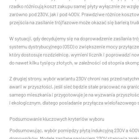
rzadko różnicują koszt zakupu samej płyty wyłącznie ze wzgl
zarówno pod 230V, jak i pod 400V. Prawdziwe różnice kosztowe
przejścia na zasilanie trójfazowe może okazać się barierą t
W sytuacji, gdy decydujemy się na doprowadzenie zasilania tró
systemu dystrybucyjnego (OSD) o zwiększenie mocy przyłączen
który dostosuje rozdzielnicę, wymieni licznik i poprowadzi no
do nawet kilku tysięcy złotych, w zależności od stopnia skompl
Z drugiej strony, wybór wariantu 230V chroni nas przed nat
awarii w przyszłości, jeśli sieć będzie stale pracować na gra
samego mieszkania i przygotowuje je na wyzwania przyszłości
i ekologicznym, dlatego posiadanie przyłącza wielofazowego 
Podsumowanie kluczowych kryteriów wyboru
Podsumowując, wybór pomiędzy płytą indukcyjną 230V a 400V 
domowników. Modele zasilane napięciem 230V stanowią znakom