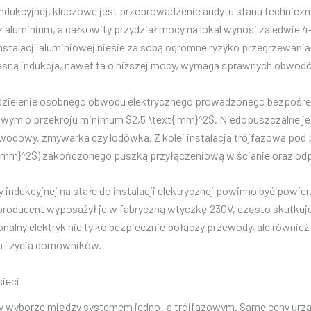
ndukcyjnej, kluczowe jest przeprowadzenie audytu stanu techniczne
 z aluminium, a całkowity przydział mocy na lokal wynosi zaledwie
instalacji aluminiowej niesie za sobą ogromne ryzyko przegrzewan
esna indukcja, nawet ta o niższej mocy, wymaga sprawnych obwod
wydzielenie osobnego obwodu elektrycznego prowadzonego bezpośre
m o przekroju minimum $2,5 \text{ mm}^2$. Niedopuszczalne jest 
zewodowy, zmywarka czy lodówka. Z kolei instalacja trójfazowa 
ext{ mm}^2$) zakończonego puszką przyłączeniową w ścianie oraz 
 indukcyjnej na stałe do instalacji elektrycznej powinno być powie
 producent wyposażył je w fabryczną wtyczkę 230V, często skutkuje
onalny elektryk nie tylko bezpiecznie połączy przewody, ale równie
a i życia domowników.
sieci
 wyborze między systemem jedno- a trójfazowym. Same ceny urząd