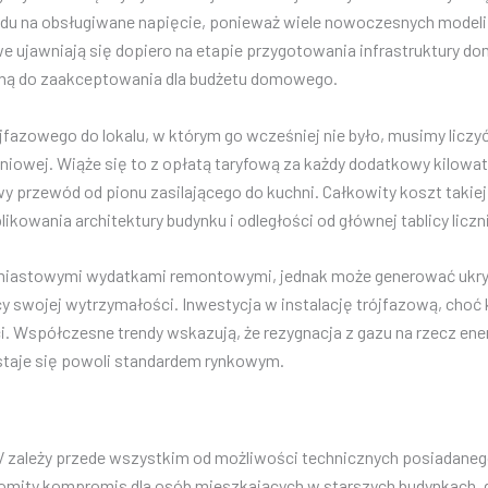
ędu na obsługiwane napięcie, ponieważ wiele nowoczesnych modeli
 ujawniają się dopiero na etapie przygotowania infrastruktury do
rudną do zaakceptowania dla budżetu domowego.
jfazowego do lokalu, w którym go wcześniej nie było, musimy liczy
iowej. Wiąże się to z opłatą taryfową za każdy dodatkowy kilowat
wy przewód od pionu zasilającego do kuchni. Całkowity koszt takie
ikowania architektury budynku i odległości od głównej tablicy licz
ychmiastowymi wydatkami remontowymi, jednak może generować ukry
nicy swojej wytrzymałości. Inwestycja w instalację trójfazową, ch
. Współczesne trendy wskazują, że rezygnacja z gazu na rzecz ene
staje się powoli standardem rynkowym.
zależy przede wszystkim od możliwości technicznych posiadanego
ity kompromis dla osób mieszkających w starszych budynkach, gdz