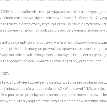
0V jest ich całkowita moc przyłączeniowa, która zazwyczaj oscyl
ieniach potrzebowałyby łącznie nawet ponad 7 kW energii. Aby za
je i sztucznie ogranicza dystrybucję prądu. W efekcie użytkownik
usza pewne kompromisy podczas przygotowywania wielodaniowyc
rzadko gotują skomplikowane potrawy, wariant jednofazowy bywa w 
ysokich poziomach mocy, co pozwala na sprawne usmażenie mięsa 
świąt lub rodzinnych uroczystości, a na płycie lądują cztery garnk
szczególnych polach, wydłużając czas spędzony przy garnkach.
m 400V
czyli tzw. siły, otwiera zupełnie nowe możliwości przed osobami p
iej mieszczącą się w przedziale od 7,2 kW do nawet 11 kW, w zale
nie jest punktowo przeciążona, a samo urządzenie może pracować 
otowania, którzy regularnie wykorzystują pełną powierzchnię roboc