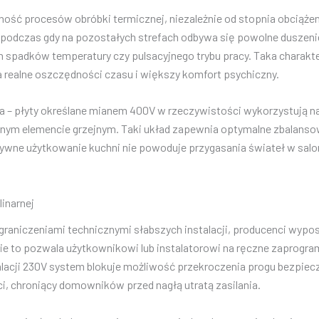
alność procesów obróbki termicznej, niezależnie od stopnia obciąż
odczas gdy na pozostałych strefach odbywa się powolne duszenie 
h spadków temperatury czy pulsacyjnego trybu pracy. Taka charakt
a realne oszczędności czasu i większy komfort psychiczny.
płyty określane mianem 400V w rzeczywistości wykorzystują najcz
nym elemencie grzejnym. Taki układ zapewnia optymalne zbalansowa
sywne użytkowanie kuchni nie powoduje przygasania świateł w salo
inarnej
aniczeniami technicznymi słabszych instalacji, producenci wyposa
 to pozwala użytkownikowi lub instalatorowi na ręczne zaprogra
lacji 230V system blokuje możliwość przekroczenia progu bezpiecz
ci, chroniący domowników przed nagłą utratą zasilania.