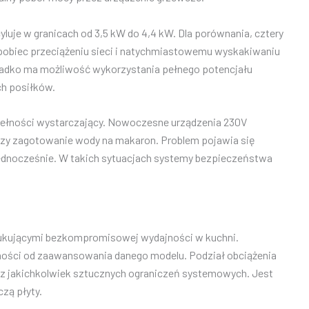
uje w granicach od 3,5 kW do 4,4 kW. Dla porównania, cztery
pobiec przeciążeniu sieci i natychmiastowemu wyskakiwaniu
 rzadko ma możliwość wykorzystania pełnego potencjału
h posiłków.
zupełności wystarczający. Nowoczesne urządzenia 230V
czy zagotowanie wody na makaron. Problem pojawia się
i jednocześnie. W takich sytuacjach systemy bezpieczeństwa
oszukującymi bezkompromisowej wydajności w kuchni.
żności od zaawansowania danego modelu. Podział obciążenia
bez jakichkolwiek sztucznych ograniczeń systemowych. Jest
zą płyty.