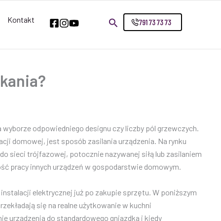
Kontakt
791 73 73 73
zkania?
 wyborze odpowiedniego designu czy liczby pól grzewczych.
ji domowej, jest sposób zasilania urządzenia. Na rynku
sieci trójfazowej, potocznie nazywanej siłą lub zasilaniem
lność pracy innych urządzeń w gospodarstwie domowym.
stalacji elektrycznej już po zakupie sprzętu. W poniższym
rzekładają się na realne użytkowanie w kuchni
nie urządzenia do standardowego gniazdka i kiedy