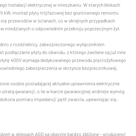
go instalacji elektrycznej w mieszkaniu. W starych blokach
 4-5 kW, montaż płyty trójfazowej bez gruntownego remontu
ia się przewodów w ścianach, co w skrajnych przypadkach
ów miedzianych o odpowiednim przekroju poprzecznym żył.
dnio z rozdzielnicy, zabezpieczonego wyłącznikiem
podłączanie płyty do obwodu, z którego zasilane są już inne
pod płytę 400V wymaga dedykowanego przewodu pięciożyłowego
odpowiedniego zabezpieczenia w skrzynce bezpiecznikowej.
rzone osobie posiadającej aktualne uprawnienia elektryczne
 utratą gwarancji, o ile w karcie gwarancyjnej widnieje wymóg
ż dokona pomiaru impedancji pętli zwarcia, upewniając się,
zeń w sklepach AGD są obecnie bardzo zbliżone – producenci