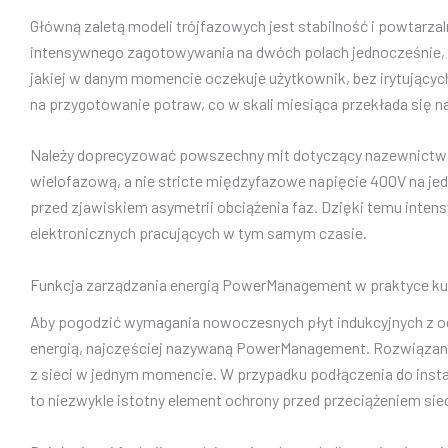
Główną zaletą modeli trójfazowych jest stabilność i powtarz
intensywnego zagotowywania na dwóch polach jednocześnie, p
jakiej w danym momencie oczekuje użytkownik, bez irytującyc
na przygotowanie potraw, co w skali miesiąca przekłada się n
Należy doprecyzować powszechny mit dotyczący nazewnictwa – 
wielofazową, a nie stricte międzyfazowe napięcie 400V na jed
przed zjawiskiem asymetrii obciążenia faz. Dzięki temu inten
elektronicznych pracujących w tym samym czasie.
Funkcja zarządzania energią PowerManagement w praktyce kul
Aby pogodzić wymagania nowoczesnych płyt indukcyjnych z ogr
energią, najczęściej nazywaną PowerManagement. Rozwiązanie
z sieci w jednym momencie. W przypadku podłączenia do insta
to niezwykle istotny element ochrony przed przeciążeniem sie