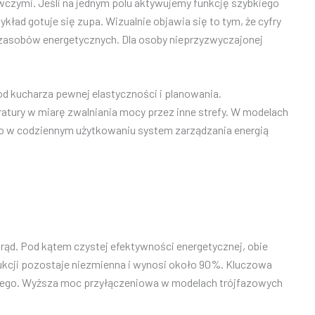
ewczymi. Jeśli na jednym polu aktywujemy funkcję szybkiego
ad gotuje się zupa. Wizualnie objawia się to tym, że cyfry
 zasobów energetycznych. Dla osoby nieprzyzwyczajonej
d kucharza pewnej elastyczności i planowania.
tury w miarę zwalniania mocy przez inne strefy. W modelach
z co w codziennym użytkowaniu system zarządzania energią
ąd. Pod kątem czystej efektywności energetycznej, obie
ndukcji pozostaje niezmienna i wynosi około 90%. Kluczowa
ewczego. Wyższa moc przyłączeniowa w modelach trójfazowych