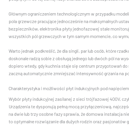
Głównym ograniczeniem technologicznym w przypadku modeli 23
pola grzewcze pracujące jednocześnie na maksymalnych ustaw
bezpieczników, elektronika płyty jednofazowej stale monitoru
wszystkich pól grzewczych w tym samym momencie, co wym
Warto jednak podkreślić, że dla singli, par lub osób, które 
doskonale radzą sobie z obsługą jednego lub dwóch pól na w
dopiero wtedy, gdy kuchnia staje się centrum przygotowań do 
zaczną automatycznie zmniejszać intensywność grzania na po
Charakterystyka i możliwości płyt indukcyjnych pod napięcie
Wybór płyty indukcyjnej zasilanej z sieci trójfazowej 400V, 
Urządzenia te dysponują pełną mocą przyłączeniową, najczęśc
na dwie lub trzy osobne fazy sprawia, że domowa instalacja 
to optymalne rozwiązanie dla dużych rodzin oraz pasjonatów g