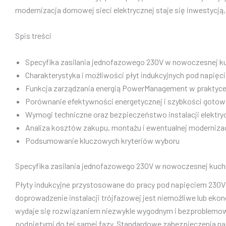
modernizacja domowej sieci elektrycznej staje się inwestycją
Spis treści
Specyfika zasilania jednofazowego 230V w nowoczesnej k
Charakterystyka i możliwości płyt indukcyjnych pod napię
Funkcja zarządzania energią PowerManagement w praktyce 
Porównanie efektywności energetycznej i szybkości gotow
Wymogi techniczne oraz bezpieczeństwo instalacji elektry
Analiza kosztów zakupu, montażu i ewentualnej modernizacj
Podsumowanie kluczowych kryteriów wyboru
Specyfika zasilania jednofazowego 230V w nowoczesnej kuch
Płyty indukcyjne przystosowane do pracy pod napięciem 230V
doprowadzenie instalacji trójfazowej jest niemożliwe lub ek
wydaje się rozwiązaniem niezwykle wygodnym i bezproblemowy
podpiętymi do tej samej fazy. Standardowe zabezpieczenia n