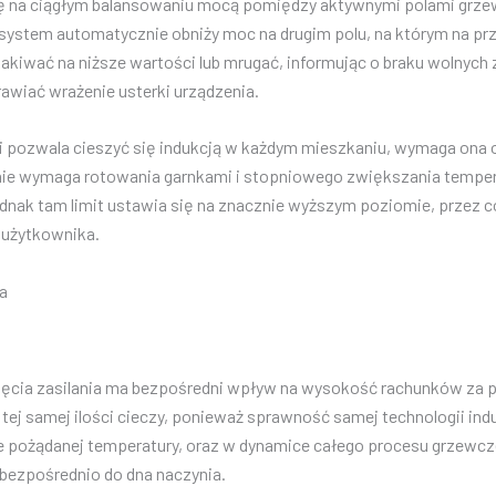
a się na ciągłym balansowaniu mocą pomiędzy aktywnymi polami grz
stem automatycznie obniży moc na drugim polu, na którym na przykł
kiwać na niższe wartości lub mrugać, informując o braku wolnych
awiać wrażenie usterki urządzenia.
i pozwala cieszyć się indukcją w każdym mieszkaniu, wymaga ona o
śnie wymaga rotowania garnkami i stopniowego zwiększania tempera
 jednak tam limit ustawia się na znacznie wyższym poziomie, prze
ń użytkownika.
a
ęcia zasilania ma bezpośredni wpływ na wysokość rachunków za pr
a tej samej ilości cieczy, ponieważ sprawność samej technologii i
ięcie pożądanej temperatury, oraz w dynamice całego procesu grz
bezpośrednio do dna naczynia.