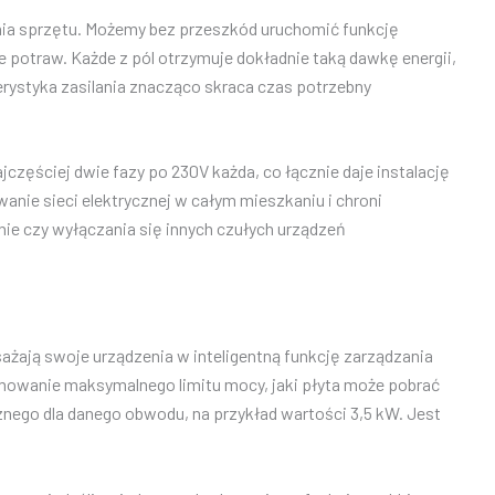
enia sprzętu. Możemy bez przeszkód uruchomić funkcję
potraw. Każde z pól otrzymuje dokładnie taką dawkę energii,
erystyka zasilania znacząco skraca czas potrzebny
ęściej dwie fazy po 230V każda, co łącznie daje instalację
nie sieci elektrycznej w całym mieszkaniu i chroni
nie czy wyłączania się innych czułych urządzeń
żają swoje urządzenia w inteligentną funkcję zarządzania
mowanie maksymalnego limitu mocy, jaki płyta może pobrać
nego dla danego obwodu, na przykład wartości 3,5 kW. Jest