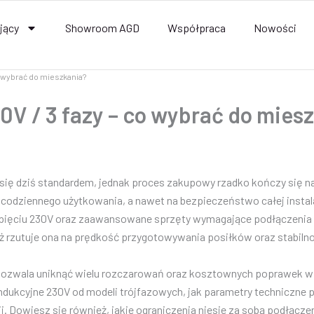
jący
Showroom AGD
Współpraca
Nowości
co wybrać do mieszkania?
0V / 3 fazy – co wybrać do mies
się dziś standardem, jednak proces zakupowy rzadko kończy się na
odziennego użytkowania, a nawet na bezpieczeństwo całej instalac
ięciu 230V oraz zaawansowane sprzęty wymagające podłączenia do 
aż rzutuje ona na prędkość przygotowywania posiłków oraz stabi
ozwala uniknąć wielu rozczarowań oraz kosztownych poprawek w in
indukcyjne 230V od modeli trójfazowych, jak parametry techniczne p
. Dowiesz się również, jakie ograniczenia niesie za sobą podłącze