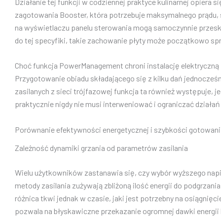
Działanie tej funkcji w codziennej praktyce kulinarnej opier
zagotowania Booster, która potrzebuje maksymalnego prądu, sy
na wyświetlaczu panelu sterowania mogą samoczynnie przeska
do tej specyfiki, takie zachowanie płyty może początkowo spr
Choć funkcja PowerManagement chroni instalację elektryczną 
Przygotowanie obiadu składającego się z kilku dań jednocze
zasilanych z sieci trójfazowej funkcja ta również występuje,
praktycznie nigdy nie musi interweniować i ograniczać działa
Porównanie efektywności energetycznej i szybkości gotowani
Zależność dynamiki grzania od parametrów zasilania
Wielu użytkowników zastanawia się, czy wybór wyższego napi
metody zasilania zużywają zbliżoną ilość energii do podgrzani
różnica tkwi jednak w czasie, jaki jest potrzebny na osiągn
pozwala na błyskawiczne przekazanie ogromnej dawki energii 