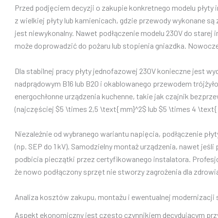
Przed podjęciem decyzji o zakupie konkretnego modelu płyty i
z wielkiej płyty lub kamienicach, gdzie przewody wykonane są
jest niewykonalny. Nawet podłączenie modelu 230V do starej 
może doprowadzić do pożaru lub stopienia gniazdka. Nowocz
Dla stabilnej pracy płyty jednofazowej 230V konieczne jest 
nadprądowym B16 lub B20 i okablowanego przewodem trójżyłowy
energochłonne urządzenia kuchenne, takie jak czajnik bezpr
(najczęściej $5 \times 2,5 \text{ mm}^2$ lub $5 \times 4 \t
Niezależnie od wybranego wariantu napięcia, podłączenie płyty
(np. SEP do 1 kV). Samodzielny montaż urządzenia, nawet jeśli
podbicia pieczątki przez certyfikowanego instalatora. Profesj
że nowo podłączony sprzęt nie stworzy zagrożenia dla zdrowi
Analiza kosztów zakupu, montażu i ewentualnej modernizacji 
Aspekt ekonomiczny jest często czynnikiem decydującym przy