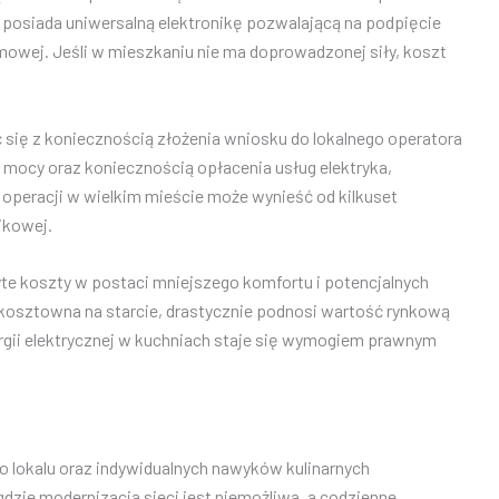
 posiada uniwersalną elektronikę pozwalającą na podpięcie
mowej. Jeśli w mieszkaniu nie ma doprowadzonej siły, koszt
ć się z koniecznością złożenia wniosku do lokalnego operatora
 mocy oraz koniecznością opłacenia usług elektryka,
j operacji w wielkim mieście może wynieść od kilkuset
nikowej.
te koszty w postaci mniejszego komfortu i potencjalnych
oć kosztowna na starcie, drastycznie podnosi wartość rynkową
rgii elektrycznej w kuchniach staje się wymogiem prawnym
 lokalu oraz indywidualnych nawyków kulinarnych
ie modernizacja sieci jest niemożliwa, a codzienne