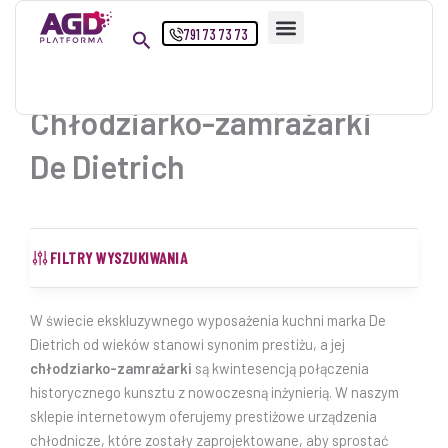
Przejdź
791 73 73 73
do
treści
Chłodziarko-zamrażarki
De Dietrich
FILTRY WYSZUKIWANIA
W świecie ekskluzywnego wyposażenia kuchni marka De
Dietrich od wieków stanowi synonim prestiżu, a jej
chłodziarko-zamrażarki
są kwintesencją połączenia
historycznego kunsztu z nowoczesną inżynierią. W naszym
sklepie internetowym oferujemy prestiżowe urządzenia
chłodnicze, które zostały zaprojektowane, aby sprostać