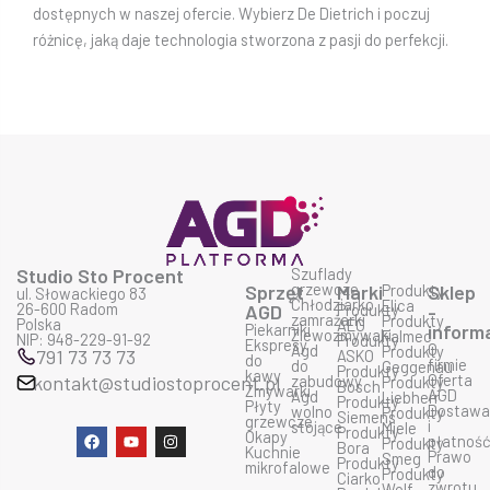
dostępnych w naszej ofercie. Wybierz De Dietrich i poczuj
różnicę, jaką daje technologia stworzona z pasji do perfekcji.
Studio Sto Procent
Szuflady
grzewcze
Sprzęt
Marki
Produkty
Sklep
ul. Słowackiego 83
Chłodziarko
Elica
26-600 Radom
AGD
Produkty
-
zamrażarki
Produkty
Polska
AEG
Piekarniki
inform
Zlewozmywaki
Falmec
NIP: 948-229-91-92
Produkty
Ekspresy
O
Agd
Produkty
791 73 73 73
ASKO
do
firmie
do
Geggenau
Produkty
kawy
Oferta
kontakt@studiostoprocent.pl
zabudowy
Produkty
Bosch
Zmywarki
AGD
Agd
Liebherr
Produkty
Płyty
Dostaw
wolno
Produkty
Siemens
grzewcze
i
stojące
Miele
Produkty
F
Y
I
Okapy
płatnoś
Produkty
Bora
a
o
n
Kuchnie
Prawo
Smeg
Produkty
c
u
s
mikrofalowe
do
Produkty
Ciarko
e
t
t
zwrotu
Wolf