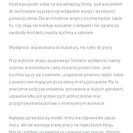
można pozwolić sobie na wyraźniejszą formę, pod warunkiem
że zachowane są proporcje względem wyspy i wysokości
pomieszczenia. Dla architektów wnętrz istotne będzie także
to, czy okap nie koliduje wizualnie z lampami i nie ogranicza
swobody kontaktu między kuchnią a salonem.
Wydajność dopasowana do kubatury, nie tylko do płyty
Przy wyborze okapu wyspowego Siemens wydajność należy
oceniać w kontekście całej otwartej przestrzeni. Jeśli
kuchnia łączy się z salonem, urządzenie powinno radzić sobie
z powietrzem krążącym poza samą strefą gotowania. Ma to
znaczenie podczas smażenia, gotowania w dużych garnkach,
używania kilku pól grzewczych jednocześnie oraz
przygotowywania potraw o intensywnym aromacie.
Najlepiej sprawdza się model, który ma odpowiedni zapas
mocy, ale nie wymaga stałej pracy na najwyższym biegu.
Niższe i średnie ustawienia są używane najczęściej, dlatego