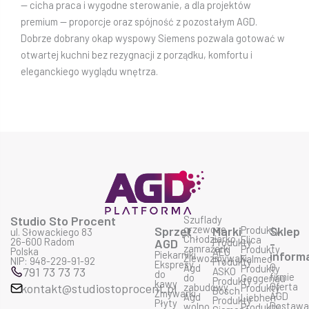
— cicha praca i wygodne sterowanie, a dla projektów
premium — proporcje oraz spójność z pozostałym AGD.
Dobrze dobrany okap wyspowy Siemens pozwala gotować w
otwartej kuchni bez rezygnacji z porządku, komfortu i
eleganckiego wyglądu wnętrza.
Studio Sto Procent
Szuflady
grzewcze
Sprzęt
Marki
Produkty
Sklep
ul. Słowackiego 83
Chłodziarko
Elica
26-600 Radom
AGD
Produkty
-
zamrażarki
Produkty
Polska
AEG
Piekarniki
inform
Zlewozmywaki
Falmec
NIP: 948-229-91-92
Produkty
Ekspresy
O
Agd
Produkty
791 73 73 73
ASKO
do
firmie
do
Geggenau
Produkty
kawy
Oferta
kontakt@studiostoprocent.pl
zabudowy
Produkty
Bosch
Zmywarki
AGD
Agd
Liebherr
Produkty
Płyty
Dostaw
wolno
Produkty