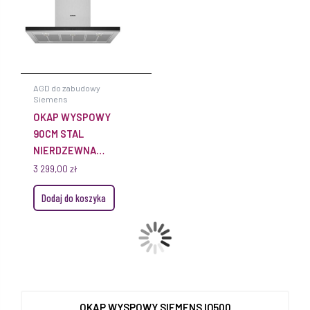
AGD do zabudowy
Siemens
OKAP WYSPOWY
90CM STAL
NIERDZEWNA
LF98BIP50
3 299,00
zł
Dodaj do koszyka
OKAP WYSPOWY SIEMENS IQ500