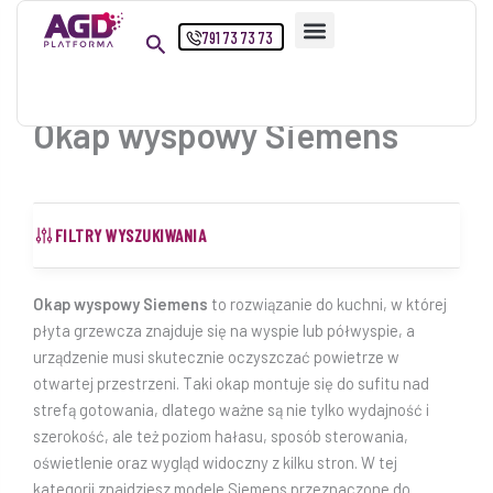
Przejdź
791 73 73 73
do
treści
Okap wyspowy Siemens
FILTRY WYSZUKIWANIA
Okap wyspowy Siemens
to rozwiązanie do kuchni, w której
płyta grzewcza znajduje się na wyspie lub półwyspie, a
urządzenie musi skutecznie oczyszczać powietrze w
otwartej przestrzeni. Taki okap montuje się do sufitu nad
strefą gotowania, dlatego ważne są nie tylko wydajność i
szerokość, ale też poziom hałasu, sposób sterowania,
oświetlenie oraz wygląd widoczny z kilku stron. W tej
kategorii znajdziesz modele Siemens przeznaczone do