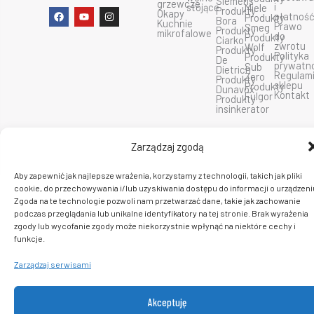
Siemens
grzewcze
i
stojące
Miele
Produkty
F
Y
I
Okapy
płatnoś
Produkty
Bora
a
o
n
Kuchnie
Prawo
Smeg
Produkty
c
u
s
mikrofalowe
do
Produkty
Ciarko
e
t
t
zwrotu
Wolf
Produkty
b
u
a
Polityka
Produkty
De
o
b
g
prywatn
Sub
Dietrich
o
e
r
Regulam
Zero
Produkty
k
a
sklepu
Produkty
Dunavox
m
Kontakt
Fulgor
Produkty
insinkerator
C 2026 PlatformaAGD. Wszelkie prawa zastrzeżone.
Zarządzaj zgodą
Aby zapewnić jak najlepsze wrażenia, korzystamy z technologii, takich jak pliki
cookie, do przechowywania i/lub uzyskiwania dostępu do informacji o urządzeni
Zgoda na te technologie pozwoli nam przetwarzać dane, takie jak zachowanie
podczas przeglądania lub unikalne identyfikatory na tej stronie. Brak wyrażenia
zgody lub wycofanie zgody może niekorzystnie wpłynąć na niektóre cechy i
funkcje.
Zarządzaj serwisami
Akceptuję