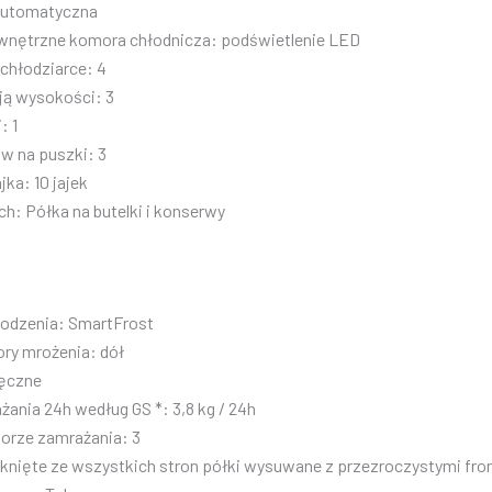
automatyczna
wnętrzne komora chłodnicza: podświetlenie LED
chłodziarce: 4
cją wysokości: 3
: 1
w na puszki: 3
jka: 10 jajek
ch: Półka na butelki i konserwy
łodzenia: SmartFrost
ry mrożenia: dół
ręczne
ania 24h według GS *: 3,8 kg / 24h
orze zamrażania: 3
knięte ze wszystkich stron półki wysuwane z przezroczystymi fro