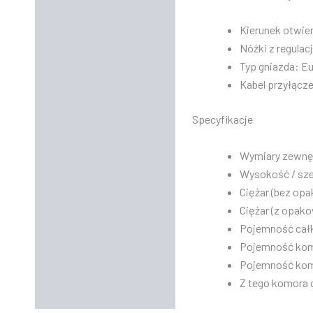
Kierunek otwier
Nóżki z regulac
Typ gniazda: E
Kabel przyłącz
Specyfikacje
Wymiary zewnętr
Wysokość / szer
Ciężar (bez opa
Ciężar (z opako
Pojemność całk
Pojemność komó
Pojemność komo
Z tego komora 