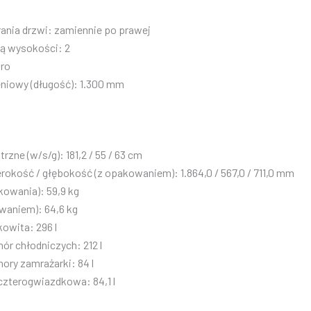
ania drzwi: zamiennie po prawej
ją wysokości: 2
uro
eniowy (długość): 1.300 mm
zne (w/s/g): 181,2 / 55 / 63 cm
okość / głębokość (z opakowaniem): 1.864,0 / 567,0 / 711,0 mm
kowania): 59,9 kg
waniem): 64,6 kg
owita: 296 l
r chłodniczych: 212 l
ry zamrażarki: 84 l
czterogwiazdkowa: 84,1 l