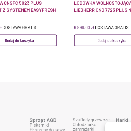
 CNSFC 5023 PLUS
LODÓWKA WOLNOSTOJĄC
T Z SYSTEMEM EASYFRESH
LIEBHERR CND 7723 PLUS
zł
DOSTAWA GRATIS
6 999,00
zł
DOSTAWA GRATIS
Dodaj do koszyka
Dodaj do koszyka
Sprzęt AGD
Szuflady grzewcze
Marki
Chłodziarko
Piekarniki
Produk
zamrażarki
Ekspresy do kawy
Produk