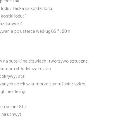
Space: Tak
 lodu: Tacka na kostki lodu
kostki lodu: 1
iazdkowe: 4
wania po usterce według GS *: 20 h
w na butelki na drzwiach: tworzywo sztuczne
 komora chłodnicza: szkło
pokrywy: stal
owanych półek w komorze zamrażania: szkło
ngLine-Design
ch ścian: Stal
 na uchwyt