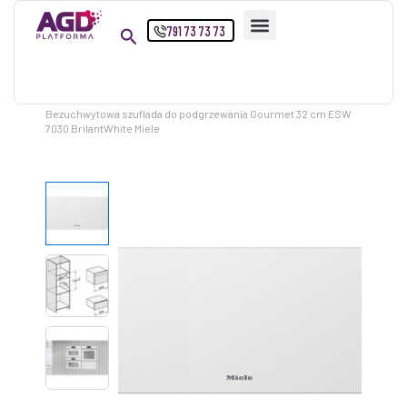
Przejdź
791 73 73 73
do
treści
Strona główna
Produkty
Bezuchwytowa szuflada do podgrzewania Gourmet 32 cm ESW
7030 BrilantWhite Miele