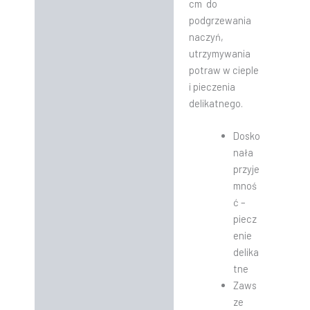
cm do
podgrzewania
naczyń,
utrzymywania
potraw w cieple
i pieczenia
delikatnego.
Dosko
nała
przyje
mnoś
ć –
piecz
enie
delika
tne
Zaws
ze