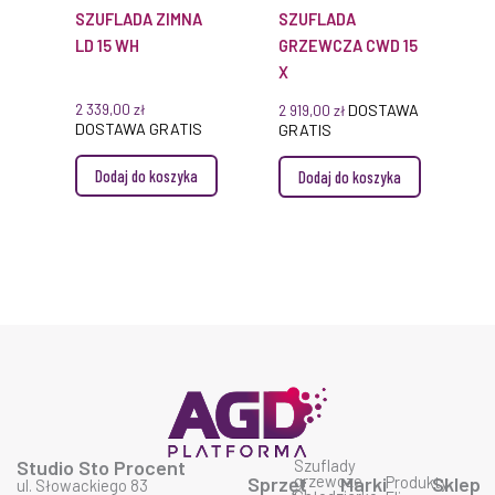
SZUFLADA ZIMNA
SZUFLADA
LD 15 WH
GRZEWCZA CWD 15
X
2 339,00
zł
DOSTAWA
2 919,00
zł
DOSTAWA GRATIS
GRATIS
Dodaj do koszyka
Dodaj do koszyka
Studio Sto Procent
Szuflady
grzewcze
Sprzęt
Marki
Produkty
Sklep
ul. Słowackiego 83