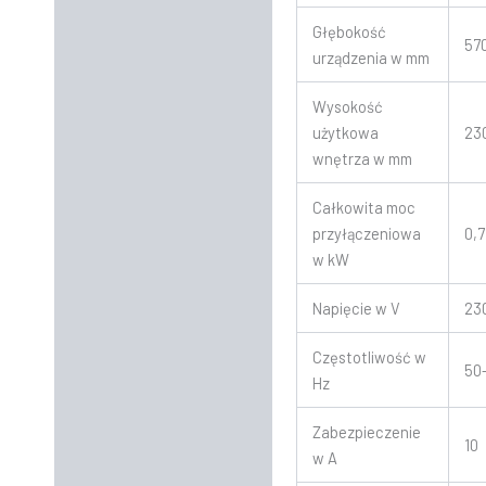
Głębokość
57
urządzenia w mm
Wysokość
użytkowa
23
wnętrza w mm
Całkowita moc
przyłączeniowa
0,7
w kW
Napięcie w V
23
Częstotliwość w
50
Hz
Zabezpieczenie
10
w A