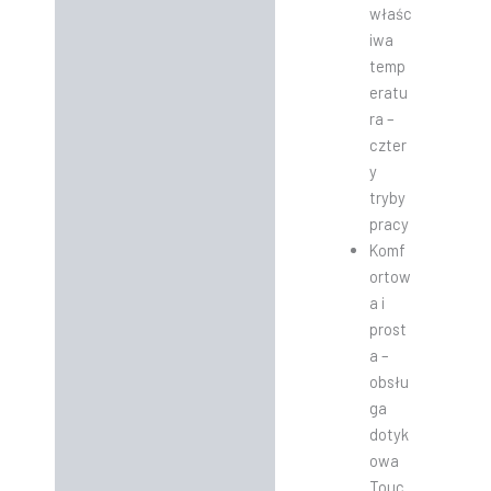
właśc
iwa
temp
eratu
ra –
czter
y
tryby
pracy
Komf
ortow
a i
prost
a –
obsłu
ga
dotyk
owa
Touc