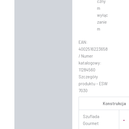
czny
m
wyłąc
zanie
m
EAN:
4002516223658
/ Numer
katalogowy:
11284560
Szczegóły
produktu – ESW
7030
Konstrukcja
Szuflada
•
Gourmet