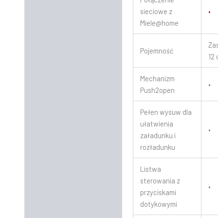
sieciowe z
•
Miele@home
Za
Pojemność
12
Mechanizm
•
Push2open
Pełen wysuw dla
ułatwienia
•
załadunku i
rozładunku
Listwa
sterowania z
•
przyciskami
dotykowymi