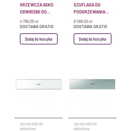
GRZEWCZA ASKO
SZUFLADA DO
ODW8128G DO
PODGRZEWANIA
ZABUDOWY
GOURMET 20 CM
4 799,00
zł
6 599,00
zł
ESW
DOSTAWA GRATIS
DOSTAWA GRATIS
7020 GRAPHITGREY
Dodaj do koszyka
Dodaj do koszyka
MIELE
Sprzęt AGD do
Sprzęt AGD do
zabudowy
zabudowy