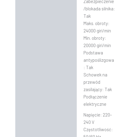
Zabezpieczenie
/blokada silnika:
Tak
Maks. obroty:
24000 giri/min
Min. obroty:
20000 giri/min
Podstawa
antypoślizgowa
:
Tak
Schowek na
przewód
zasilający:
Tak
Podłączenie
elektryczne
Napięcie:
220-
240 V
Częstotliwość:
50/60 Hz