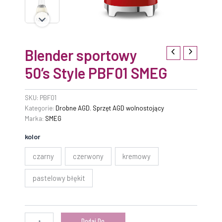
Blender sportowy
50’s Style PBF01 SMEG
SKU:
PBF01
Kategorie:
Drobne AGD
,
Sprzęt AGD wolnostojący
Marka:
SMEG
kolor
czarny
czerwony
kremowy
pastelowy błękit
Dodaj Do