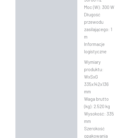
Moc (W):
300 W
Długość
przewodu
zasilającego:
1
m
Informacje
logistyczne
Wymiary
produktu:
WxSxG
335x142x136
mm
Waga brutto
(kg):
2.520 kg
Wysokość:
335
mm
Szerokość
opakowania