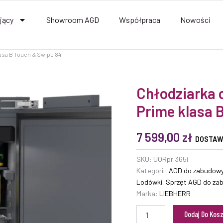
jący
Showroom AGD
Współpraca
Nowości
asa B Touch & Swipe 84l
ilość
Chłodziarka 
Chłodziarka
Prime klasa 
do
zabudowy
UORpr
7 599,00
zł
365i
DOSTAW
Prime
klasa
SKU:
UORpr 365i
B
Kategorii:
AGD do zabudowy
Touch
Lodówki
,
Sprzęt AGD do za
&
Marka:
LIEBHERR
Swipe
84l
Dodaj Do Kos