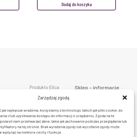
Dodaj do koszyka
Produkty Elica
Sklep - informacje
Produkty Falmec
ty AEG
O firmie
Produkty Geggenau
ty ASKO
Oferta
Zarządzaj zgodą
Produkty Liebherr
ty Bosch
AGD
Produkty Miele
ty Siemens
Dostawa i płatność
jak najlepsze wrażenia, korzystamy z technologii, takich jak pliki cookie, do
Produkty Smeg
ty Bora
Prawo do zwrotu
ia i/lub uzyskiwania dostępu do informacji o urządzeniu. Zgoda na te
Produkty Wolf
y Ciarko
Polityka prywatności
Produkty Sub Zero
pozwoli nam przetwarzać dane, takie jak zachowanie podczas przeglądania lub
y De Dietrich
Regulamin sklepu
Produkty Fulgor
ty Dunavox
Kontakt
ntyfikatory na tej stronie. Brak wyrażenia zgody lub wycofanie zgody może
y insinkerator
e wpłynąć na niektóre cechy i funkcje.