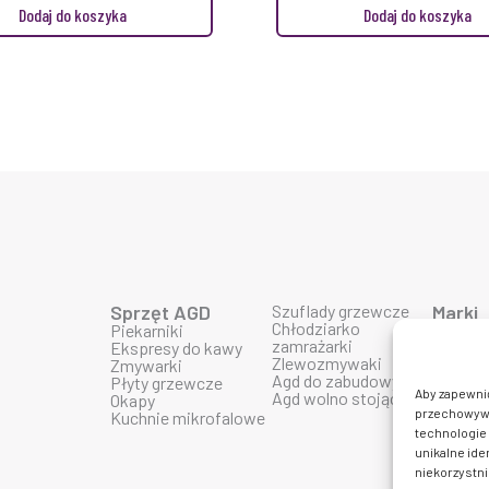
Dodaj do koszyka
Dodaj do koszyka
Sprzęt AGD
Szuflady grzewcze
Marki
Chłodziarko
Piekarniki
Produk
zamrażarki
Ekspresy do kawy
Produk
Zlewozmywaki
Zmywarki
Produk
Agd do zabudowy
Płyty grzewcze
Produk
Aby zapewnić 
Agd wolno stojące
Okapy
Produk
przechowywan
Kuchnie mikrofalowe
Produkt
technologie 
Produkt
Produk
unikalne ide
Produkt
niekorzystni