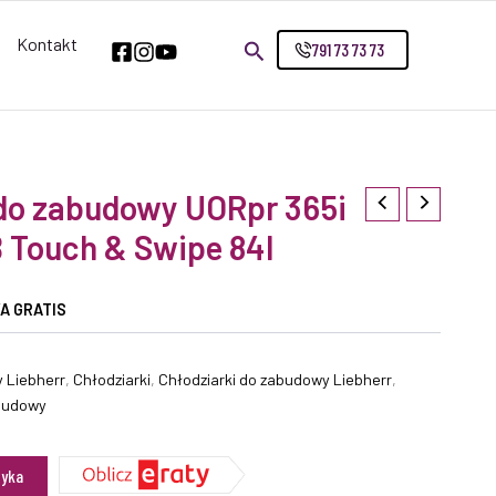
Kontakt
791 73 73 73
do zabudowy UORpr 365i
B Touch & Swipe 84l
A GRATIS
 Liebherr
,
Chłodziarki
,
Chłodziarki do zabudowy Liebherr
,
budowy
zyka