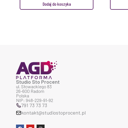
Dodaj do koszyka
Studio Sto Procent
ul. Słowackiego 83
26-600 Radom
Polska
NIP: 948-229-91-92
791 73 73 73
kontakt@studiostoprocent.pl
F
Y
I