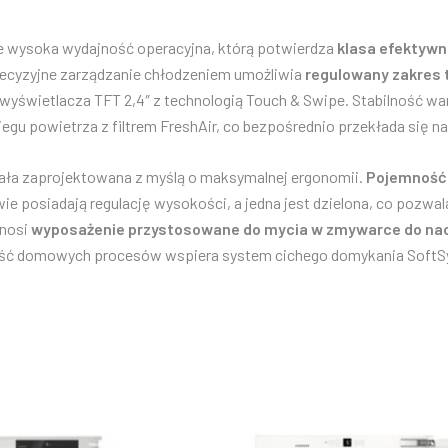
e wysoka wydajność operacyjna, którą potwierdza
klasa efektywn
recyzyjne zarządzanie chłodzeniem umożliwia
regulowany zakres 
 wyświetlacza TFT 2,4″ z technologią Touch & Swipe. Stabilność w
u powietrza z filtrem FreshAir, co bezpośrednio przekłada się n
ała zaprojektowana z myślą o maksymalnej ergonomii.
Pojemność 
dwie posiadają regulację wysokości, a jedna jest dzielona, co pozw
dnosi
wyposażenie przystosowane do mycia w zmywarce do na
ść domowych procesów wspiera system cichego domykania SoftSys