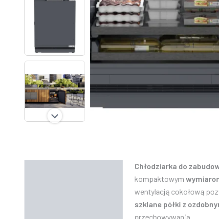
Chłodziarka do zabudow
Opis
kompaktowym
wymiarom
Informacje dodatkowe
wentylacją cokołową pozwa
szklane półki z ozdobn
Funkcjonalność
przechowywania.