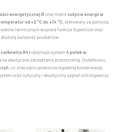
ości energetycznej B
oraz niskie
zużycie energii w
temperatur od +2 °C do +14 °C
, sterowany za pomocą
arunków termicznych wspiera funkcja SuperCool oraz
a dłuższą świeżość produktów.
całkowita 84 l
obejmuje system
4 półek w
ala na elastyczne zarządzanie przestrzenią. Dodatkowo,
czyń
, co znacząco upraszcza regularną konserwację.
tem oraz optyczny i akustyczny sygnał ostrzegawczy