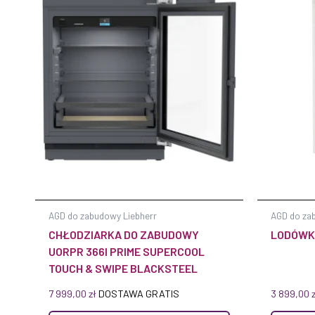
AGD do zabudowy Liebherr
AGD do za
CHŁODZIARKA DO ZABUDOWY
LODÓWKA
UORPR 366I PRIME SUPERCOOL
TOUCH & SWIPE BLACKSTEEL
7 999,00
zł
DOSTAWA GRATIS
3 899,00