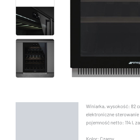
Winiarka, wysokość: 82 cm
Opis
elektroniczne sterowanie 
Informacje dodatkowe
pojemność netto: 114 l, z
Instrukcje
Kolor:
Czarny