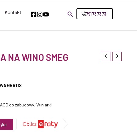
Kontakt
791 73 73 73
A NA WINO SMEG
WA GRATIS
 AGD do zabudowy
,
Winiarki
zyka