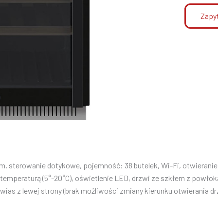
Zapyt
, sterowanie dotykowe, pojemność: 38 butelek, Wi-Fi, otwieranie 
temperaturą (5°-20°C), oświetlenie LED, drzwi ze szkłem z powłok
awias z lewej strony (brak możliwości zmiany kierunku otwierania dr