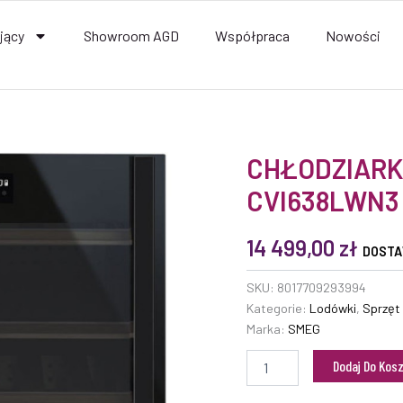
jący
Showroom AGD
Współpraca
Nowości
ilość
CHŁODZIARK
CHŁODZIARKA
CVI638LWN3
NA
WINO
SMEG
14 499,00
zł
CVI638LWN3
DOSTA
SKU:
8017709293994
Kategorie:
Lodówki
,
Sprzęt
Marka:
SMEG
Dodaj Do Kos