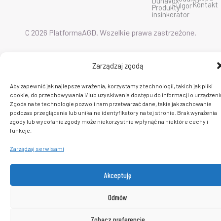
Dunavox
m
Kontakt
Fulgor
Produkty
insinkerator
C 2026 PlatformaAGD. Wszelkie prawa zastrzeżone.
Zarządzaj zgodą
Aby zapewnić jak najlepsze wrażenia, korzystamy z technologii, takich jak pliki
cookie, do przechowywania i/lub uzyskiwania dostępu do informacji o urządzeni
Zgoda na te technologie pozwoli nam przetwarzać dane, takie jak zachowanie
podczas przeglądania lub unikalne identyfikatory na tej stronie. Brak wyrażenia
zgody lub wycofanie zgody może niekorzystnie wpłynąć na niektóre cechy i
funkcje.
Zarządzaj serwisami
Akceptuję
Odmów
Zobacz preferencje
0