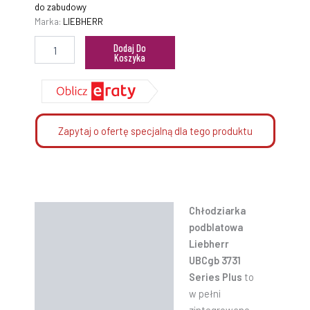
do zabudowy
Marka:
LIEBHERR
Dodaj Do
Koszyka
Zapytaj o ofertę specjalną dla tego produktu
Chłodziarka
Opis
podblatowa
Informacje dodatkowe
Liebherr
UBCgb 3731
Funkcjonalność
Series Plus
to
w pełni
Dane techniczne