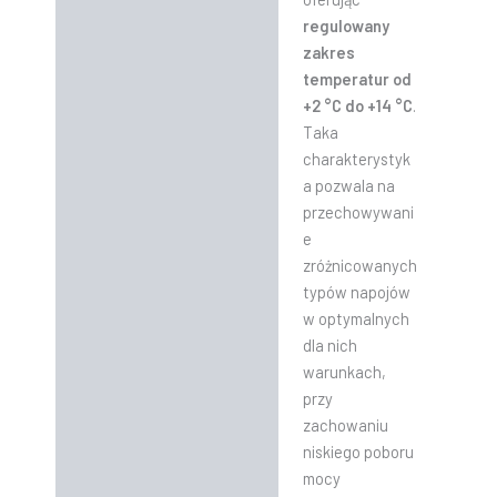
regulowany
zakres
temperatur od
+2 °C do +14 °C
.
Taka
charakterystyk
a pozwala na
przechowywani
e
zróżnicowanych
typów napojów
w optymalnych
dla nich
warunkach,
przy
zachowaniu
niskiego poboru
mocy