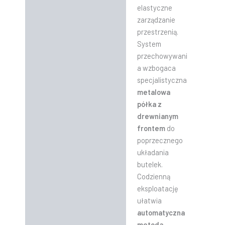
elastyczne
zarządzanie
przestrzenią.
System
przechowywani
a wzbogaca
specjalistyczna
metalowa
półka z
drewnianym
frontem
do
poprzecznego
układania
butelek.
Codzienną
eksploatację
ułatwia
automatyczna
metoda