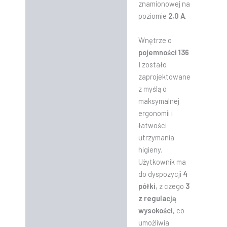
znamionowej na
poziomie
2,0 A
.
Wnętrze o
pojemności 136
l
zostało
zaprojektowane
z myślą o
maksymalnej
ergonomii i
łatwości
utrzymania
higieny.
Użytkownik ma
do dyspozycji
4
półki
, z czego
3
z regulacją
wysokości
, co
umożliwia