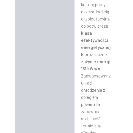
kulturą pracy i
oszczędnością
eksploatacyjną,
co potwierdza
klasa
efektywności
energetycznej
B
oraz roczne
zużycie energii
161 kWh/a
.
Zaawansowany
układ
chłodzenia z
obiegiem
powietrza
zapewnia
stabilność
termiczną,
oferując