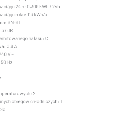
 w ciągu 24 h: 0,309 kWh / 24h
 w ciągu roku: 113 kWh/a
zna: SN-ST
 37 dB
emitowanego hałasu: C
a: 0,8 A
240 V ~
 50 Hz
e
emperaturowych: 2
anych obiegów chłodniczych: 1
tło