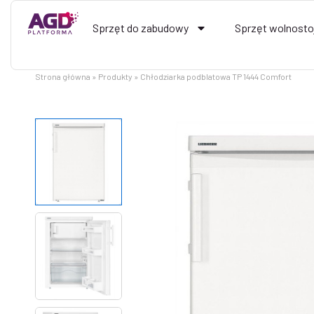
Przejdź
do
Sprzęt do zabudowy
Sprzęt wolnosto
treści
Strona główna
Produkty
Chłodziarka podblatowa TP 1444 Comfort