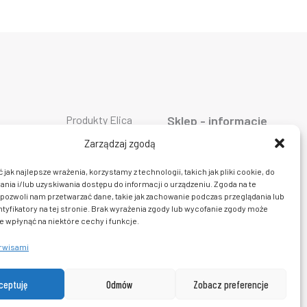
Produkty Elica
Sklep - informacje
Produkty Falmec
ty AEG
O firmie
Produkty Geggenau
ty ASKO
Oferta
Zarządzaj zgodą
Produkty Liebherr
ty Bosch
AGD
Produkty Miele
ty Siemens
Dostawa i płatność
jak najlepsze wrażenia, korzystamy z technologii, takich jak pliki cookie, do
Produkty Smeg
ty Bora
Prawo do zwrotu
ia i/lub uzyskiwania dostępu do informacji o urządzeniu. Zgoda na te
Produkty Wolf
y Ciarko
Polityka prywatności
Produkty Sub Zero
pozwoli nam przetwarzać dane, takie jak zachowanie podczas przeglądania lub
y De Dietrich
Regulamin sklepu
Produkty Fulgor
ty Dunavox
Kontakt
ntyfikatory na tej stronie. Brak wyrażenia zgody lub wycofanie zgody może
y insinkerator
e wpłynąć na niektóre cechy i funkcje.
erwisami
ceptuję
Odmów
Zobacz preferencje
0