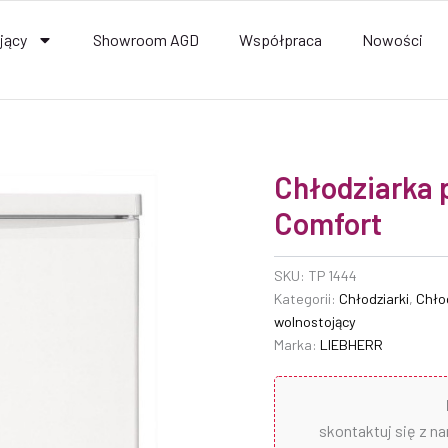
jący
Showroom AGD
Współpraca
Nowości
Chłodziarka 
Comfort
SKU:
TP 1444
Kategorii:
Chłodziarki
,
Chło
wolnostojący
Marka:
LIEBHERR
skontaktuj się z n