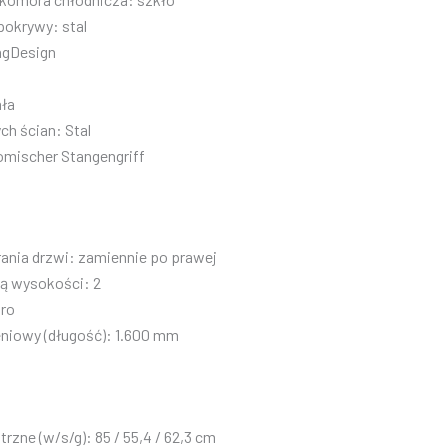
pokrywy: stal
ngDesign
ała
ch ścian: Stal
mischer Stangengriff
ania drzwi: zamiennie po prawej
ją wysokości: 2
uro
eniowy (długość): 1.600 mm
zne (w/s/g): 85 / 55,4 / 62,3 cm