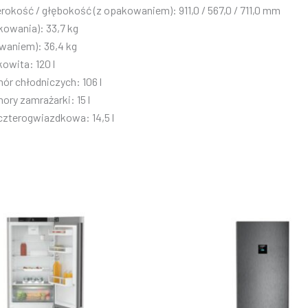
okość / głębokość (z opakowaniem): 911,0 / 567,0 / 711,0 mm
kowania): 33,7 kg
waniem): 36,4 kg
owita: 120 l
r chłodniczych: 106 l
ry zamrażarki: 15 l
czterogwiazdkowa: 14,5 l