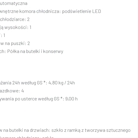
automatyczna
wnętrzne komora chłodnicza: podświetlenie LED
chłodziarce: 2
cją wysokości: 1
: 1
w na puszki: 2
ch: Półka na butelki i konserwy
ania 24h według GS *: 4,80 kg / 24h
iazdkowe: 4
wania po usterce według GS *: 9,00 h
w na butelki na drzwiach: szkło z ramką z tworzywa sztucznego
 komora chłodnicza: szkło