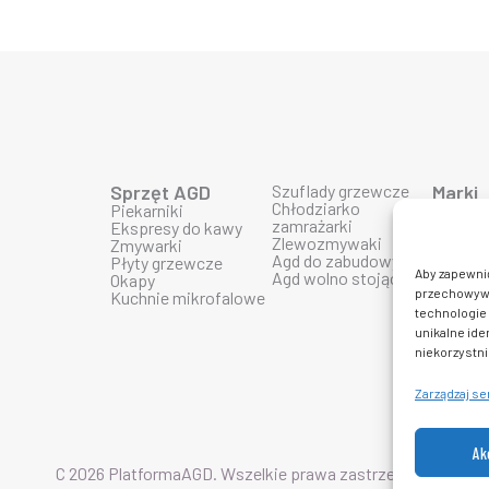
Sprzęt AGD
Szuflady grzewcze
Marki
Chłodziarko
Piekarniki
Produk
zamrażarki
Ekspresy do kawy
Produk
Zlewozmywaki
Zmywarki
Produk
Agd do zabudowy
Płyty grzewcze
Produk
Aby zapewnić 
Agd wolno stojące
Okapy
Produk
przechowywan
Kuchnie mikrofalowe
Produkt
technologie 
Produkt
Produk
unikalne ide
Produkt
niekorzystni
Zarządzaj s
Ak
C 2026 PlatformaAGD. Wszelkie prawa zastrzeżone.