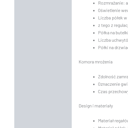
Rozmrażanie: 
Oświetlenie we
Liczba półek w 
z tego z regula
Półka na butelki
Liczba uchwytó
Półki na drzwia
Komora mrożenia
Zdolność zamraż
Oznaczenie gw
Czas przechowy
Design i materiały
Materiał regałó
Materiał półek,