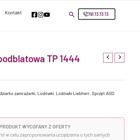
Kontakt
791 73 73 73
podblatowa TP 1444
dziarko zamrażarki
,
Lodówki
,
Lodówki Liebherr
,
Sprzęt AGD
PRODUKT WYCOFANY Z OFERTY
ami w celu zaproponowania urządzenia o tych samych