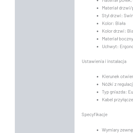
Materiał drzwi/
Styl drzwi: Swi
Kolor: Biała
Kolor drzwi: Bi
Materiał boczny
Uchwyt: Ergono
Ustawienia i instalacja
Kierunek otwier
Nóżki z regulac
Typ gniazda: E
Kabel przyłącz
Specyfikacje
Wymiary zewnętr