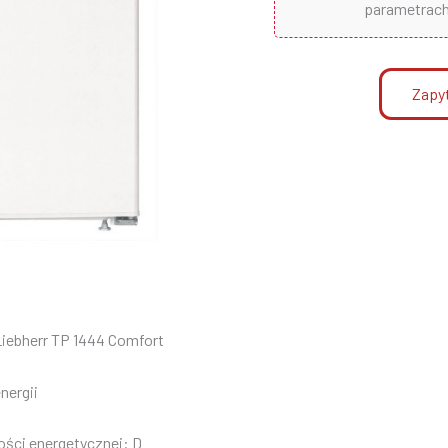
parametrach 
Zapyt
Liebherr
TP 1444 Comfort
nergii
ości energetycznej: D