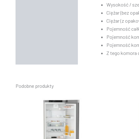
Wysokość / szer
Ciężar (bez opa
Ciężar (z opako
Pojemność całk
Pojemność komó
Pojemność komo
Z tego komora 
Podobne produkty