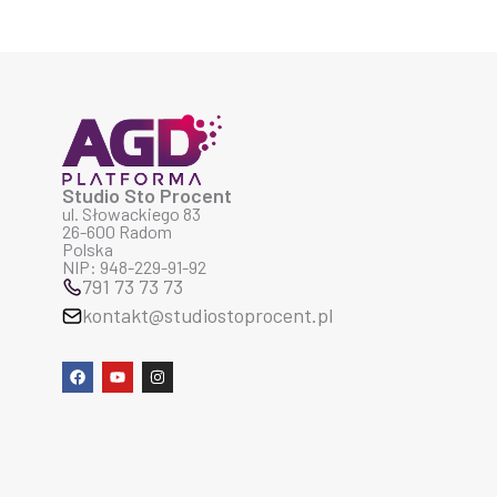
Studio Sto Procent
ul. Słowackiego 83
26-600 Radom
Polska
NIP: 948-229-91-92
791 73 73 73
kontakt@studiostoprocent.pl
F
Y
I
a
o
n
c
u
s
e
t
t
b
u
a
o
b
g
o
e
r
k
a
m