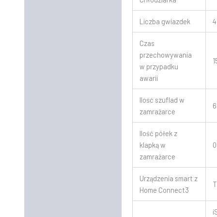
Liczba gwiazdek
4
Czas
przechowywania
1
w przypadku
awarii
Ilość szuflad w
6
zamrażarce
Ilość półek z
klapką w
0
zamrażarce
Urządzenia smart z
T
Home Connect3
i