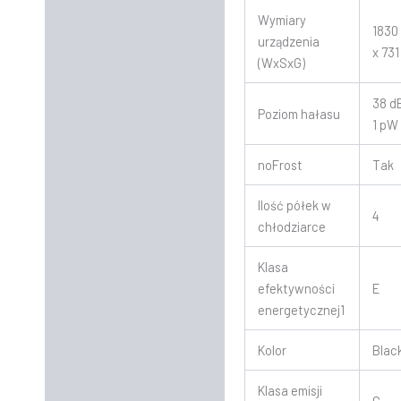
Wymiary
1830
urządzenia
x 73
(WxSxG)
38 dB
Poziom hałasu
1 pW
noFrost
Tak
Ilość półek w
4
chłodziarce
Klasa
efektywności
E
energetycznej1
Kolor
Blac
Klasa emisji
C