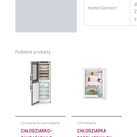
d
Home Connect
Z
s
Podobne produkty
Chłodziarko zamrażarki
Chłodziarki
CHŁODZIARKO-
CHŁODZIARKA