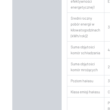
efektywności
E
energetycznej1
Średni roczny
pobór energii w
3
kilowatogodzinach
(kWh/rok)2
Suma objętości
4
komór schładzania
Suma objętości
2
komór mrożących
Poziom hałasu
3
Klasa emisji hałasu
P
R