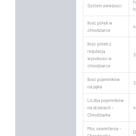
h
System świeżości
h
Ilość półek w
4
chłodziarce
Ilość półek z
regulacją
3
wysokości w
chłodziarce
Ilość pojemników
3
na jajka
Liczba pojemników
na drzwiach –
4
Chłodziarka
Moc oświetlenia –
D
Chłodziarka