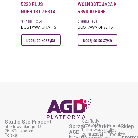
5220 PLUS
WOLNOSTOJĄCA K
NOFROST ZESTAW
46VD00 PURE
SIDE-BY-SIDE
EASYFRESH
10 499,00
zł
2 999,00
zł
DOSTAWA GRATIS
DOSTAWA GRATIS
Dodaj do koszyka
Dodaj do koszyka
Studio Sto Procent
Szuflady
grzewcze
Sprzęt
Marki
Produkty
Sklep
ul. Słowackiego 83
Chłodziarko
Elica
26-600 Radom
AGD
Produkty
-
zamrażarki
Produkty
Polska
AEG
Piekarniki
inform