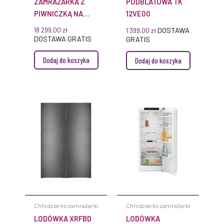
ZAMRAŻARKA Z
PODBLATOWA TK
PIWNICZKĄ NA
12VE00
WINO LIEBHERR
18 299,00
zł
DOSTAWA
1 399,00
zł
SWNSTD 529I PEAK
DOSTAWA GRATIS
GRATIS
NOFROST STAL
Dodaj do koszyka
Dodaj do koszyka
NIERDZEWNA
ICEMAKER
Chłodziarko zamrażarki
Chłodziarko zamrażarki
LODÓWKA XRFBD
LODÓWKA