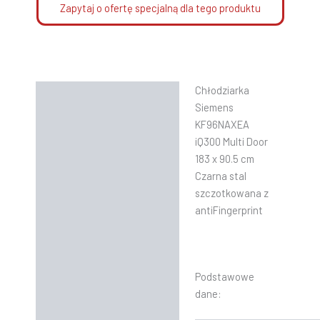
Zapytaj o ofertę specjalną dla tego produktu
Chłodziarka
Opis
Siemens
Informacje dodatkowe
KF96NAXEA
iQ300 Multi Door
Instrukcje
183 x 90.5 cm
Czarna stal
szczotkowana z
antiFingerprint
Podstawowe
dane: