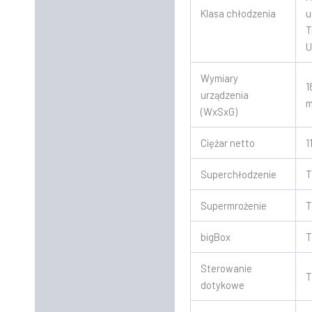
Klasa chłodzenia
u
T
U
Wymiary
1
urządzenia
(WxSxG)
Ciężar netto
1
Superchłodzenie
T
Supermrożenie
T
bigBox
T
Sterowanie
T
dotykowe