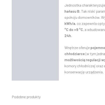
Jednostka charakteryzuje
Dane techniczne
hałasu B
. Tak niski par
spokoju domowników. Wyd
kWh/a
, co zapewnia opty
°C do +9 °C
, a wbudowa
24h
.
Wnętrze oferuje
pojemnoś
chłodziarce
(w tym jedna
możliwością regulacji w
komory chłodniczej ora
konserwację urządzenia.
Podobne produkty