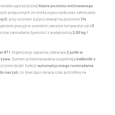
powiada rygorystycznej
klasie poziomu emitowanego
nych połączonych ze strefą wypoczynku bez zakłócania
ej D
, przy rocznym zużyciu energii na poziomie
114
ządzenie pracuje w szerokim zakresie temperatur od
+3
eczne zamrażanie żywności z wydajnością
2,00 kg /
i 97 l
. Organizację zapasów ułatwiają
2 półki w
arzywa
. System przechowywania uzupełniają
balkoniki z
szczone dzięki funkcji
automatycznego rozmrażania
do naczyń
, co znacząco skraca czas potrzebny na