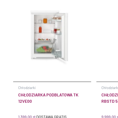
Chłodziarki
Chłodziark
CHŁODZIARKA PODBLATOWA TK
CHŁODZ
12VE00
RBSTD 5
1 399,00
zł
DOSTAWA GRATIS
9 999,00