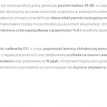
 się wysoką kulturą pracy, generując
poziom hałasu 35 dB
, co od
ametr akustyczny pozwala na montaż urządzenia w aneksach kuchen
ajność energetyczną definiuje
klasa efektywności energetyczn
malny balans między mocą chłodniczą a kosztami eksploatacji. Ur
na
komora czterogwiazdkowa o pojemności 14,8 l
umożliwia skut
ć całkowitą 111 l
, z czego
pojemność komory chłodniczej wynos
 z regulacją wysokości) oraz dedykowana
szuflada na owoce i w
ysokości
oraz podstawka na
10 jajek
. Utrzymanie higieny jest upro
z elementom wyposażenia przystosowanym do
mycia w zmywarce 