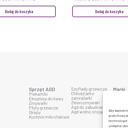
Dodaj do koszyka
Dodaj do koszyka
Sprzęt AGD
Szuflady grzewcze
Marki
Chłodziarko
Piekarniki
Produk
zamrażarki
Ekspresy do kawy
Produk
Zlewozmywaki
Zmywarki
Produk
Agd do zabudowy
Płyty grzewcze
Produk
Aby zapewnić 
Agd wolno stojące
Okapy
Produk
przechowywan
Kuchnie mikrofalowe
Produkt
technologie 
Produkt
Produk
unikalne ide