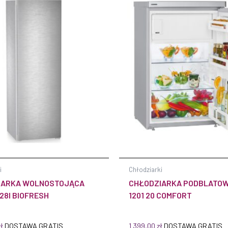
i
Chłodziarki
IARKA WOLNOSTOJĄCA
CHŁODZIARKA PODBLATOW
28I BIOFRESH
1201 20 COMFORT
zł
DOSTAWA GRATIS
1 399,00
zł
DOSTAWA GRATIS