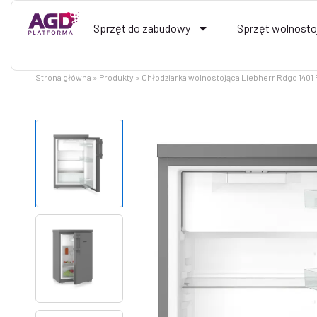
Przejdź
do
Sprzęt do zabudowy
Sprzęt wolnosto
treści
Strona główna
Produkty
Chłodziarka wolnostojąca Liebherr Rdgd 1401