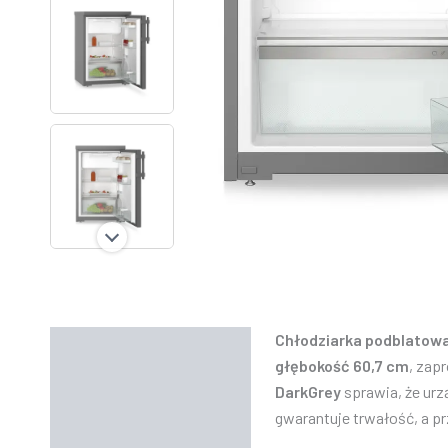
Chłodziarka podblatowa 
Opis
głębokość 60,7 cm
, zap
Informacje dodatkowe
DarkGrey
sprawia, że urz
gwarantuje trwałość, a 
Funkcjonalność