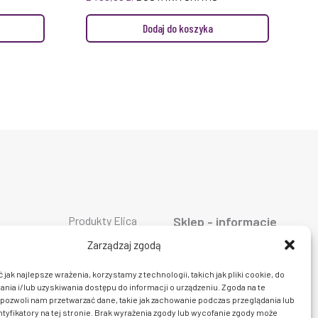
Dodaj do koszyka
Produkty Elica
Sklep - informacje
Produkty Falmec
ty AEG
O firmie
Produkty Geggenau
ty ASKO
Oferta
Zarządzaj zgodą
Produkty Liebherr
ty Bosch
AGD
Produkty Miele
ty Siemens
Dostawa i płatność
jak najlepsze wrażenia, korzystamy z technologii, takich jak pliki cookie, do
Produkty Smeg
ty Bora
Prawo do zwrotu
ia i/lub uzyskiwania dostępu do informacji o urządzeniu. Zgoda na te
Produkty Wolf
y Ciarko
Polityka prywatności
Produkty Sub Zero
pozwoli nam przetwarzać dane, takie jak zachowanie podczas przeglądania lub
y De Dietrich
Regulamin sklepu
Produkty Fulgor
ty Dunavox
Kontakt
ntyfikatory na tej stronie. Brak wyrażenia zgody lub wycofanie zgody może