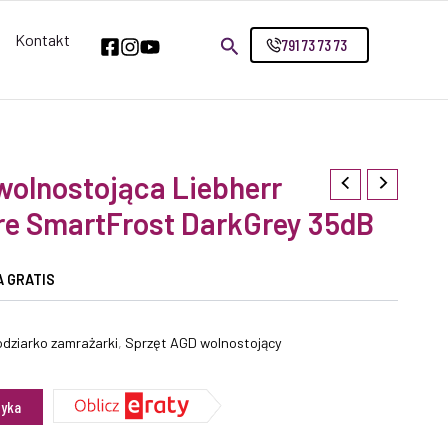
Kontakt
791 73 73 73
wolnostojąca Liebherr
re SmartFrost DarkGrey 35dB
 GRATIS
dziarko zamrażarki
,
Sprzęt AGD wolnostojący
zyka