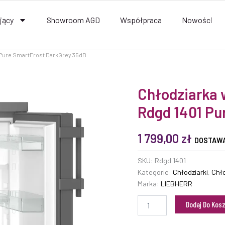
jący
Showroom AGD
Współpraca
Nowości
 Pure SmartFrost DarkGrey 35dB
ilość
Chłodziarka 
Chłodziarka
Rdgd 1401 Pu
wolnostojąca
Liebherr
Rdgd
1 799,00
zł
1401
DOSTAWA
Pure
SmartFrost
SKU:
Rdgd 1401
DarkGrey
Kategorie:
Chłodziarki
,
Chło
35dB
Marka:
LIEBHERR
Dodaj Do Kos