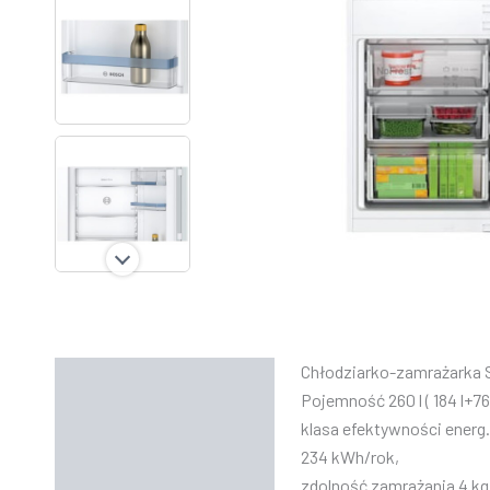
Chłodziarko-zamrażarka Se
Opis
Pojemność 260 l ( 184 l+76 
Informacje dodatkowe
klasa efektywności energ.
234 kWh/rok,
Instrukcje
zdolność zamrażania 4 kg