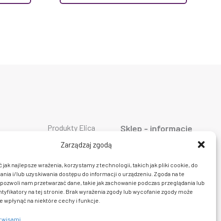
Produkty Elica
Sklep - informacje
Produkty Falmec
ty AEG
O firmie
Produkty Geggenau
ty ASKO
Oferta
Zarządzaj zgodą
Produkty Liebherr
ty Bosch
AGD
Produkty Miele
ty Siemens
Dostawa i płatność
jak najlepsze wrażenia, korzystamy z technologii, takich jak pliki cookie, do
Produkty Smeg
ty Bora
Prawo do zwrotu
ia i/lub uzyskiwania dostępu do informacji o urządzeniu. Zgoda na te
Produkty Wolf
y Ciarko
Polityka prywatności
Produkty Sub Zero
pozwoli nam przetwarzać dane, takie jak zachowanie podczas przeglądania lub
y De Dietrich
Regulamin sklepu
Produkty Fulgor
ty Dunavox
Kontakt
ntyfikatory na tej stronie. Brak wyrażenia zgody lub wycofanie zgody może
y insinkerator
e wpłynąć na niektóre cechy i funkcje.
erwisami