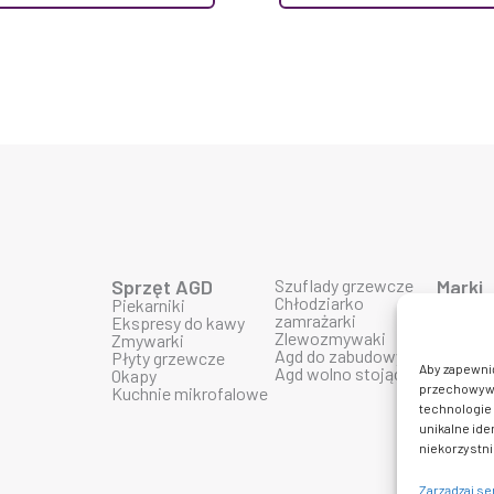
Sprzęt AGD
Szuflady grzewcze
Marki
Chłodziarko
Piekarniki
Produk
zamrażarki
Ekspresy do kawy
Produk
Zlewozmywaki
Zmywarki
Produk
Agd do zabudowy
Płyty grzewcze
Produk
Aby zapewnić 
Agd wolno stojące
Okapy
Produk
przechowywan
Kuchnie mikrofalowe
Produkt
technologie 
Produkt
Produk
unikalne ide
Produkt
niekorzystni
Zarządzaj s