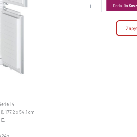
Dodaj Do Kos
Zapyt
rie | 4,
l), 177.2 x 54.1 cm
 E,
/24h,