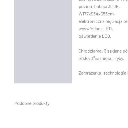
poziom hałasu 35 dB,
W177xS54xG55cm,
elektroniczna regulacja t
wyświetlacz LED,
oświetlenie LED.
Chłodziarka: 3 szklane pó
bliską 0°na mięso i ryby.
Zamrażarka: technologia 
Podobne produkty