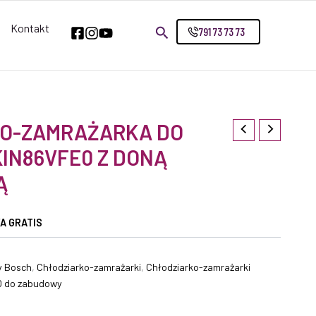
Kontakt
791 73 73 73
O-ZAMRAŻARKA DO
IN86VFE0 Z DONĄ
Ą
A GRATIS
y Bosch
,
Chłodziarko-zamrażarki
,
Chłodziarko-zamrażarki
D do zabudowy