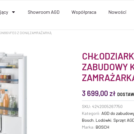
jący
Showroom AGD
Współpraca
Nowości
IN86VFE0 Z DONĄ ZAMRAŻARKĄ
ilość
CHŁODZIARK
CHŁODZIARKO-
ZABUDOWY K
ZAMRAŻARKA
DO
ZAMRAŻARK
ZABUDOWY
KIN86VFE0
Z
3 699,00
zł
DOSTAW
DONĄ
ZAMRAŻARKĄ
SKU:
4242005267750
Kategorii:
AGD do zabudow
Bosch
,
Lodówki
,
Sprzęt AG
Marka:
BOSCH