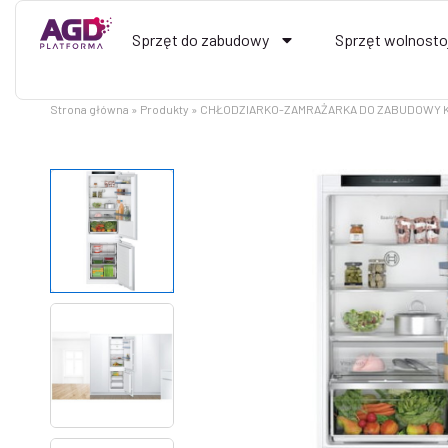
Przejdź
do
Sprzęt do zabudowy
Sprzęt wolnosto
treści
Strona główna
Produkty
CHŁODZIARKO-ZAMRAŻARKA DO ZABUDOWY K