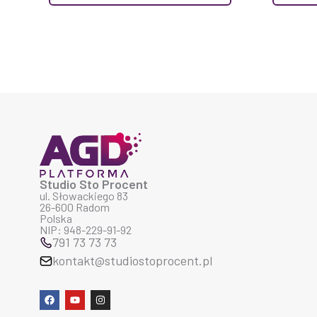
Studio Sto Procent
ul. Słowackiego 83
26-600 Radom
Polska
NIP: 948-229-91-92
791 73 73 73
kontakt@studiostoprocent.pl
F
Y
I
a
o
n
c
u
s