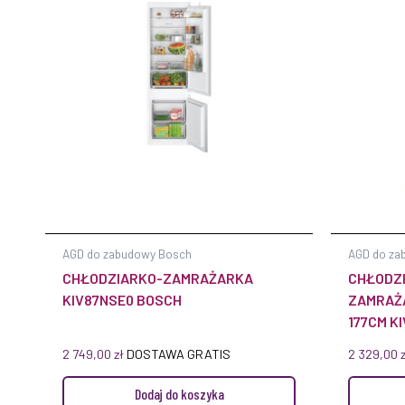
AGD do zabudowy Bosch
AGD do za
CHŁODZIARKO-ZAMRAŻARKA
CHŁODZ
KIV87NSE0 BOSCH
ZAMRAŻA
177CM K
2 749,00
zł
DOSTAWA GRATIS
2 329,00
Dodaj do koszyka