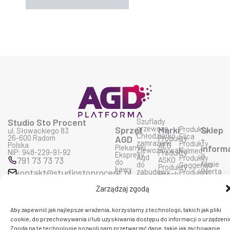
Studio Sto Procent
Szuflady
grzewcze
Sprzęt
Marki
Produkty
Sklep
ul. Słowackiego 83
Chłodziarko
Elica
26-600 Radom
AGD
Produkty
-
zamrażarki
Produkty
Polska
AEG
Piekarniki
inform
Zlewozmywaki
Falmec
NIP: 948-229-91-92
Produkty
Ekspresy
O
Agd
Produkty
791 73 73 73
ASKO
do
firmie
do
Geggenau
Produkty
kawy
Oferta
kontakt@studiostoprocent.pl
zabudowy
Produkty
Bosch
Zmywarki
AGD
Agd
Liebherr
Produkty
Płyty
Dostaw
wolno
Produkty
Zarządzaj zgodą
Siemens
grzewcze
i
stojące
Miele
Produkty
F
Y
I
Okapy
płatnoś
Produkty
Bora
a
o
n
Kuchnie
Prawo
Smeg
Produkty
Aby zapewnić jak najlepsze wrażenia, korzystamy z technologii, takich jak pliki
c
u
s
mikrofalowe
do
Produkty
Ciarko
e
t
t
cookie, do przechowywania i/lub uzyskiwania dostępu do informacji o urządzeni
zwrotu
Wolf
Produkty
b
u
a
Polityka
Zgoda na te technologie pozwoli nam przetwarzać dane, takie jak zachowanie
Produkty