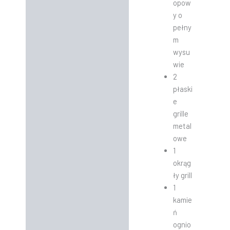
opow
y o
pełny
m
wysu
wie
2
płaski
e
grille
metal
owe
1
okrąg
ły grill
1
kamie
ń
ognio