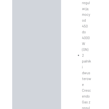
regul
acją
mocy
od
450
do
4000
W
(GN)
2
palnik
i
dwus
terow
e
Cresc
endo
Gas z
regul