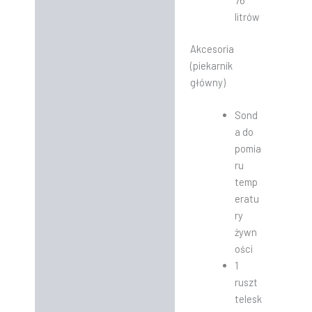
76
litrów
Akcesoria
(piekarnik
główny)
Sond
a do
pomia
ru
temp
eratu
ry
żywn
ości
1
ruszt
telesk