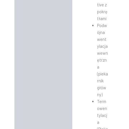
tive z
pokrę
tłami
Podw
ójna
went
ylacja
wewn
ętrzn
a
(pieka
rnik
głów
ny)
Term
owen
tylacj
a