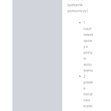
(piekarnik
pomocniczy)
1
ruszt
telesk
opow
y o
pełny
m
wysu
waniu
2
płaski
e
metal
owe
kratki