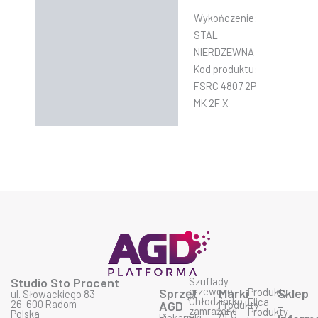
Wykończenie:
STAL
NIERDZEWNA
Kod produktu:
FSRC 4807 2P
MK 2F X
Studio Sto Procent
Szuflady
grzewcze
Sprzęt
Marki
Produkty
Sklep
ul. Słowackiego 83
Chłodziarko
Elica
26-600 Radom
AGD
Produkty
-
zamrażarki
Produkty
Polska
AEG
Piekarniki