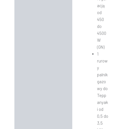
acją
od
450
do
4500
W
(GN)
1
rurow
y
palnik
gazo
wy do
Tepp
anyak
i od
0,5 do
3,5