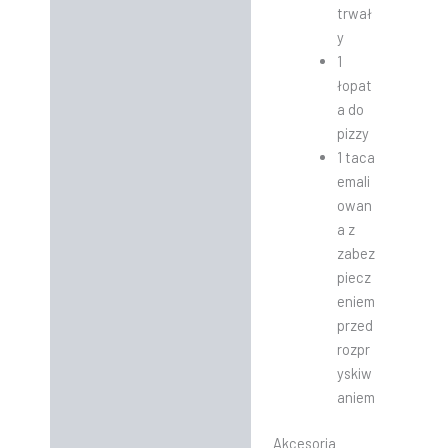
trwał
y
1
łopat
a do
pizzy
1 taca
emali
owan
a z
zabez
piecz
eniem
przed
rozpr
yskiw
aniem
Akcesoria