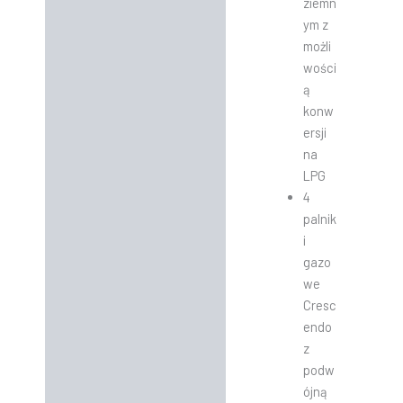
ziemn
ym z
możli
wości
ą
konw
ersji
na
LPG
4
palnik
i
gazo
we
Cresc
endo
z
podw
ójną