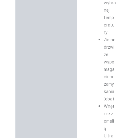
wybra
nej
temp
eratu
ry
Zimne
drzwi
ze
wspo
maga
niem
zamy
kania
(oba)
Wnęt
rze z
emali
ą
Ultra-