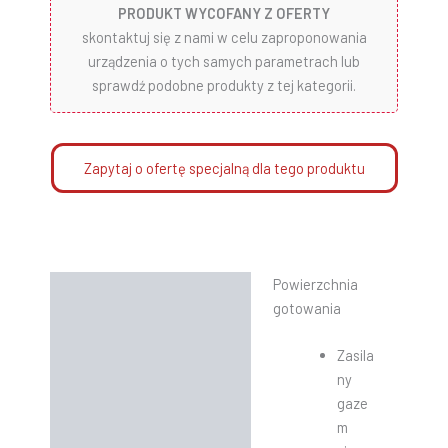
PRODUKT WYCOFANY Z OFERTY
skontaktuj się z nami w celu zaproponowania
urządzenia o tych samych parametrach lub
sprawdź podobne produkty z tej kategorii.
Zapytaj o ofertę specjalną dla tego produktu
Powierzchnia
Opis
gotowania
Informacje dodatkowe
Zasila
Instrukcje
ny
gaze
m