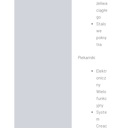
żeliwa
ciągłe
go
Stalo
we
pokrę
tła
Piekarniki
Elektr
onicz
ny
Wielo
funkc
yjny
Syste
m
Creac