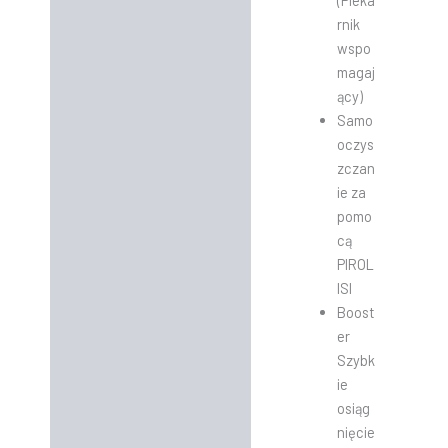
(Pieka
rnik
wspo
magaj
ący)
Samo
oczys
zczan
ie za
pomo
cą
PIROL
ISI
Boost
er
Szybk
ie
osiąg
nięcie