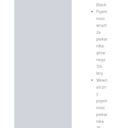
Black
Pojem
ność
wnętr
za
piekar
nika
głów
nego
124
litry
Wewn
ętrzn
y
pojem
ność
piekar
nika