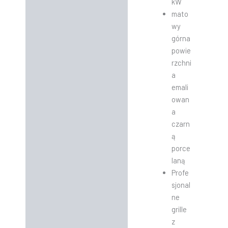
kW
mato
wy
górna
powie
rzchni
a
emali
owan
a
czarn
ą
porce
laną
Profe
sjonal
ne
grille
z