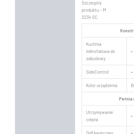
Szczegóły
produktu – M
2234 SC
Konstr
Kuchnia
mikrofalowa do
•
zabudowy
SideControl
•
Kolor urządzenia
B
Pełnia
Utrzymywanie
•
ciepła
Grill kwarcowy
•