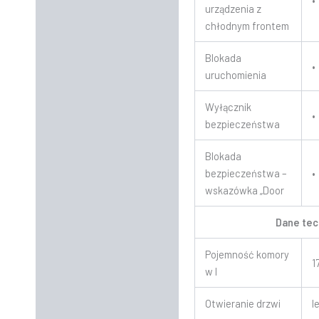
•
urządzenia z
chłodnym frontem
Blokada
•
uruchomienia
Wyłącznik
•
bezpieczeństwa
Blokada
bezpieczeństwa –
•
wskazówka „Door
Dane tec
Pojemność komory
1
w l
Otwieranie drzwi
l