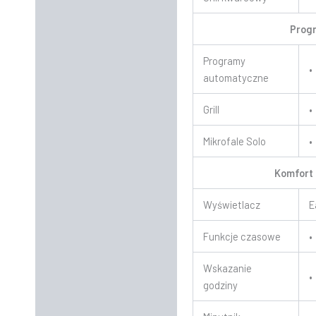
Prog
Programy
•
automatyczne
Grill
•
Mikrofale Solo
•
Komfort 
Wyświetlacz
E
Funkcje czasowe
•
Wskazanie
•
godziny