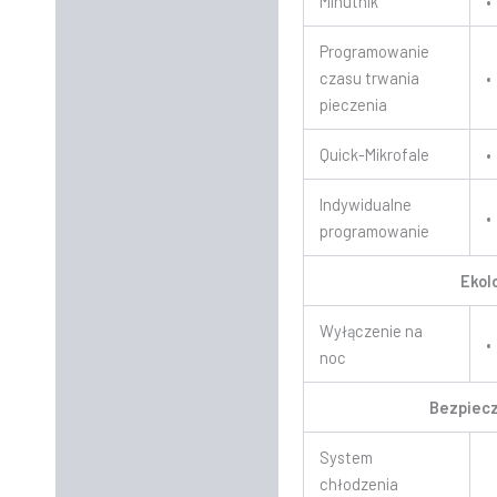
Minutnik
•
Programowanie
czasu trwania
•
pieczenia
Quick-Mikrofale
•
Indywidualne
•
programowanie
Ekol
Wyłączenie na
•
noc
Bezpiec
System
chłodzenia