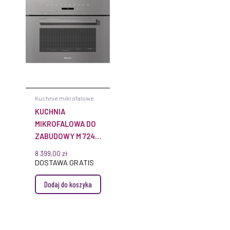
Kuchnie mikrofalowe
KUCHNIA
MIKROFALOWA DO
ZABUDOWY M 7244
TC
8 399,00
zł
GRAPHITGREY MIELE
DOSTAWA GRATIS
Dodaj do koszyka