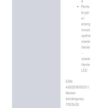
a
Perfe
kcyjn
e i
energ
ooszc
zędne
oświe
tlenie
–
oświe
tlenie
LED
EAN:
4002516115311 /
Numer
katalogowy:
11103420