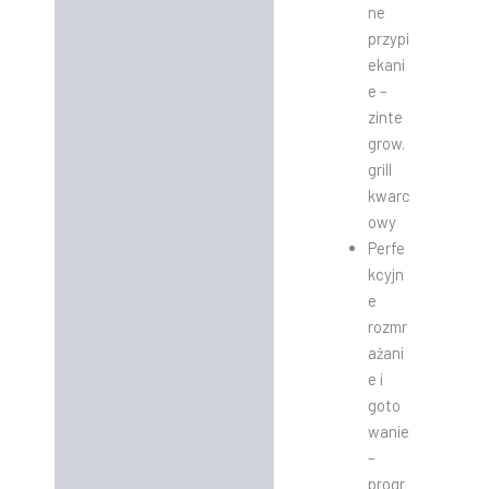
ne
przypi
ekani
e –
zinte
grow.
grill
kwarc
owy
Perfe
kcyjn
e
rozmr
ażani
e i
goto
wanie
–
progr