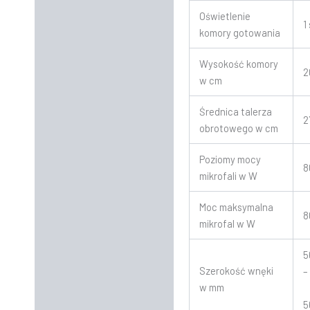
Oświetlenie
1
komory gotowania
Wysokość komory
2
w cm
Średnica talerza
2
obrotowego w cm
Poziomy mocy
8
mikrofali w W
Moc maksymalna
8
mikrofal w W
5
Szerokość wnęki
–
w mm
5