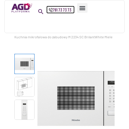
Przejdź
791 73 73 73
do
treści
Strona główna
Produkty
Kuchnia mikrofalowa do zabudowy M 2234 SC BrilantWhite Miele