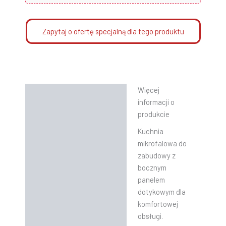
Zapytaj o ofertę specjalną dla tego produktu
Więcej
Opis
informacji o
Informacje dodatkowe
produkcie
Kuchnia
Instrukcje
mikrofalowa do
zabudowy z
bocznym
panelem
dotykowym dla
komfortowej
obsługi.