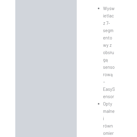
Wyśw
ietlac
z 7-
segm
ento
wy z
obsłu
gą
senso
rową
–
EasyS
ensor
Opty
malne
i
równ
omier