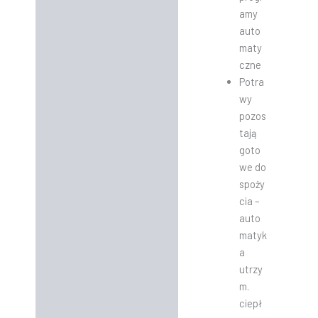
amy
auto
maty
czne
Potra
wy
pozos
tają
goto
we do
spoży
cia –
auto
matyk
a
utrzy
m.
ciepł