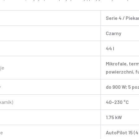
Serie 4 / Piek
Czarny
44 l
Mikrofale, term
je
powierzchni, fu
y
do 900 W; 5 po
karnik)
40–230 °C
1.75 kW
ne
AutoPilot 15 (4