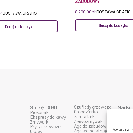
ZABUDOWY
8 299,00
zł
DOSTAWA GRATIS
zł
DOSTAWA GRATIS
Dodaj do koszyka
Dodaj do koszyka
Sprzęt AGD
Szuflady grzewcze
Marki
Chłodziarko
Piekarniki
Produk
zamrażarki
Ekspresy do kawy
Produk
Zlewozmywaki
Zmywarki
Produk
Agd do zabudowy
Płyty grzewcze
Produk
Aby zapewnić 
Agd wolno stojące
Okapy
Produk