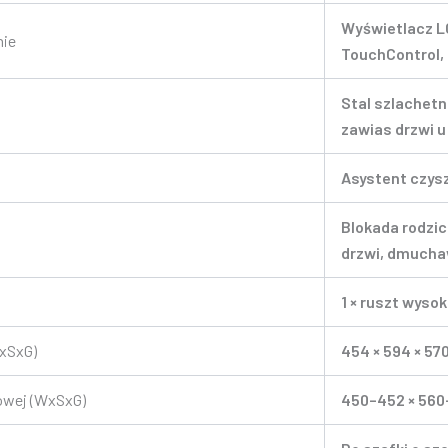
Wyświetlacz L
nie
TouchControl, 
Stal szlachetn
zawias drzwi u
Asystent czysz
Blokada rodzic
drzwi, dmucha
1 × ruszt wysoki
xSxG)
454 × 594 × 5
owej (WxSxG)
450–452 × 560