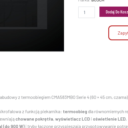
Dodaj Do Kos
Zapyt
zabudowy z termoobiegiem CMA583MB0 Serie 4 (60 × 45 cm, czarna)
rofalowa z funkcją piekarnika:
termoobieg
dla równomiernych r
pewniają
chowane pokrętła
,
wyświetlacz LCD
i
oświetlenie LED
,
 (do 900 W)
i tryby łączone przyspieszają przygotowywanie potra