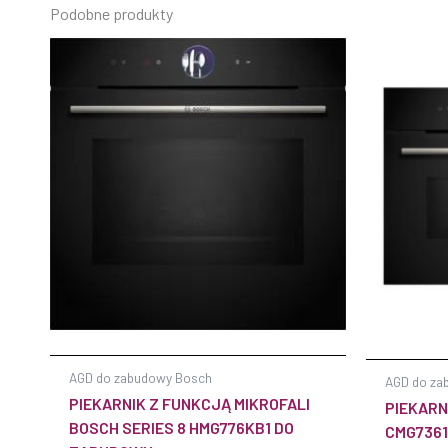
Podobne produkty
AGD do zabudowy Bosch
AGD do za
PIEKARNIK Z FUNKCJĄ MIKROFALI
PIEKAR
BOSCH SERIES 8 HMG776KB1 DO
CMG7361