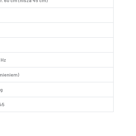
er. 60 cm (nisza 45 cm)
 Hz
emieniem)
kg
45