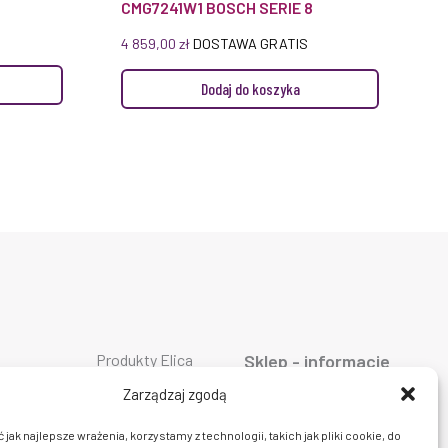
CMG7241W1 BOSCH SERIE 8
4 859,00
zł
DOSTAWA GRATIS
Dodaj do koszyka
Produkty Elica
Sklep - informacje
Produkty Falmec
ty AEG
O firmie
Produkty Geggenau
ty ASKO
Oferta
Zarządzaj zgodą
Produkty Liebherr
ty Bosch
AGD
Produkty Miele
ty Siemens
Dostawa i płatność
jak najlepsze wrażenia, korzystamy z technologii, takich jak pliki cookie, do
Produkty Smeg
ty Bora
Prawo do zwrotu