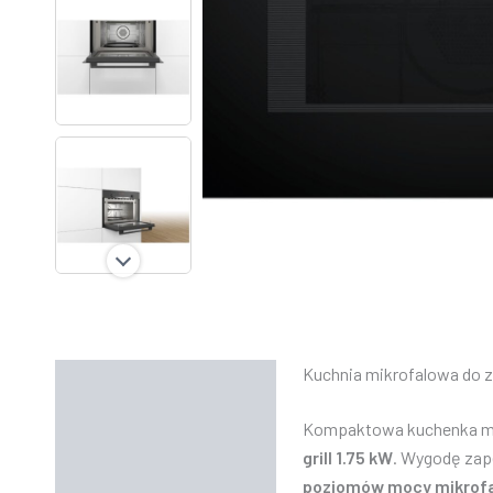
Kuchnia mikrofalowa do 
Opis
Kompaktowa kuchenka mik
Informacje dodatkowe
grill 1.75 kW
. Wygodę za
Instrukcje
poziomów mocy mikrofal