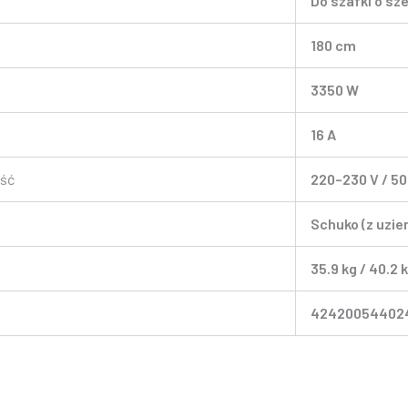
Do szafki o sz
180 cm
3350 W
16 A
ość
220–230 V / 50
Schuko (z uzi
35.9 kg / 40.2 
42420054402