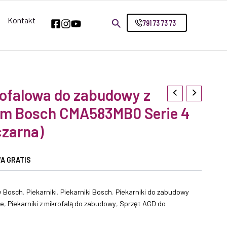
Kontakt
791 73 73 73
ofalowa do zabudowy z
em Bosch CMA583MB0 Serie 4
czarna)
A GRATIS
y Bosch
,
Piekarniki
,
Piekarniki Bosch
,
Piekarniki do zabudowy
ne
,
Piekarniki z mikrofalą do zabudowy
,
Sprzęt AGD do