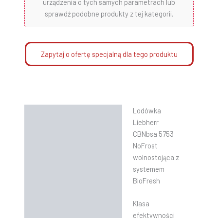
urządzenia o tych samych parametrach lub
sprawdź podobne produkty z tej kategorii.
Zapytaj o ofertę specjalną dla tego produktu
Lodówka
Opis
Liebherr
Informacje dodatkowe
CBNbsa 5753
NoFrost
Instrukcje
wolnostojąca z
systemem
BioFresh
Klasa
efektywności