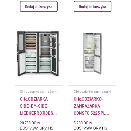
Dodaj do koszyka
Dodaj do koszyka
Chłodziarko zamrażarki
Chłodziarko zamrażarki
CHŁODZIARKA
CHŁODZIARKO-
SIDE-BY-SIDE
ZAMRAŻARKA
LIEBHERR XRCBS
CBNSFC 5223 PLUS
5295 PEAK
BIOFRESH
29 799,00
zł
5 299,00
zł
BIOFRESH
NOFROST
DOSTAWA GRATIS
DOSTAWA GRATIS