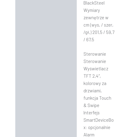
BlackSteel
Wymiary
zewnętrze w
cm (wys, / szer,
/gł,) 201,5 / 59,7
/ 67,5
Sterowanie
Sterowanie
Wyświetlacz
TFT 2,4″,
kolorowy za
drzwiami,
funkcja Touch
& Swipe
Interfejs
SmartDeviceBo
x: opcjonalnie
Alarm