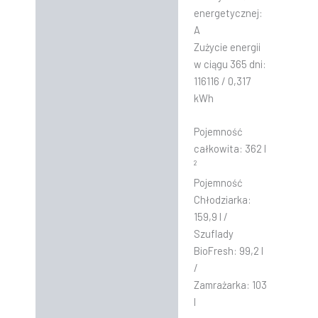
energetycznej:
A
Zużycie energii
w ciągu 365 dni:
116116 / 0,317
kWh
Pojemność
całkowita: 362 l
²
Pojemność
Chłodziarka:
159,9 l /
Szuflady
BioFresh: 99,2 l
/
Zamrażarka: 103
l