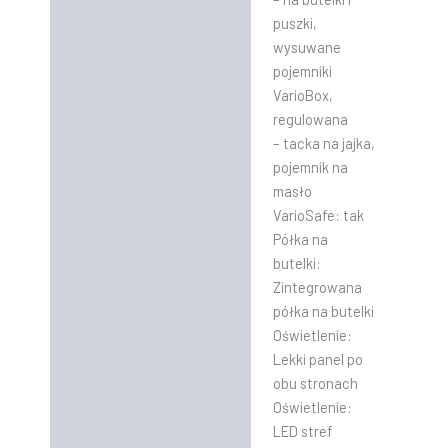
puszki,
wysuwane
pojemniki
VarioBox,
regulowana
– tacka na jajka,
pojemnik na
masło
VarioSafe: tak
Półka na
butelki:
Zintegrowana
półka na butelki
Oświetlenie:
Lekki panel po
obu stronach
Oświetlenie:
LED stref