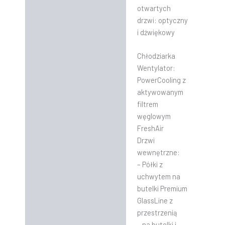
otwartych
drzwi: optyczny
i dźwiękowy
Chłodziarka
Wentylator:
PowerCooling z
aktywowanym
filtrem
węglowym
FreshAir
Drzwi
wewnętrzne:
– Półki z
uchwytem na
butelki Premium
GlassLine z
przestrzenią
– na butelki i