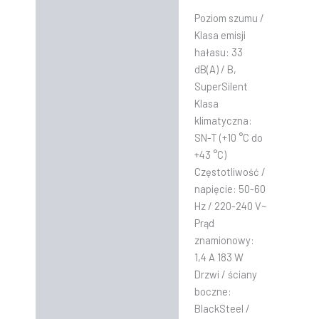
Poziom szumu /
Klasa emisji
hałasu: 33
dB(A) / B,
SuperSilent
Klasa
klimatyczna:
SN-T (+10 °C do
+43 °C)
Częstotliwość /
napięcie: 50-60
Hz / 220-240 V~
Prąd
znamionowy:
1,4 A 183 W
Drzwi / ściany
boczne:
BlackSteel /