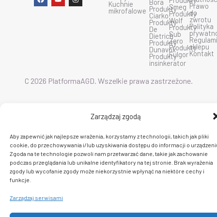
Produkty
Bora
a
o
n
Kuchnie
Prawo
Smeg
Produkty
c
u
s
mikrofalowe
do
Produkty
Ciarko
e
t
t
zwrotu
Wolf
Produkty
b
u
a
Polityka
Produkty
De
o
b
g
prywatn
Sub
Dietrich
o
e
r
Regulam
Zero
Produkty
k
a
sklepu
Produkty
Dunavox
m
Kontakt
Fulgor
Produkty
insinkerator
C 2026 PlatformaAGD. Wszelkie prawa zastrzeżone.
Zarządzaj zgodą
Aby zapewnić jak najlepsze wrażenia, korzystamy z technologii, takich jak pliki
cookie, do przechowywania i/lub uzyskiwania dostępu do informacji o urządzeni
Zgoda na te technologie pozwoli nam przetwarzać dane, takie jak zachowanie
podczas przeglądania lub unikalne identyfikatory na tej stronie. Brak wyrażenia
zgody lub wycofanie zgody może niekorzystnie wpłynąć na niektóre cechy i
funkcje.
Zarządzaj serwisami