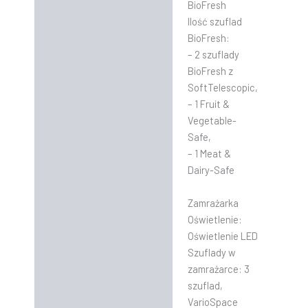
BioFresh
Ilość szuflad
BioFresh:
– 2 szuflady
BioFresh z
SoftTelescopic,
– 1 Fruit &
Vegetable-
Safe,
– 1 Meat &
Dairy-Safe
Zamrażarka
Oświetlenie:
Oświetlenie LED
Szuflady w
zamrażarce: 3
szuflad,
VarioSpace