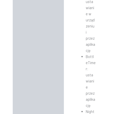
usta
wiani
e w
urząd
zeniu
i
przez
aplika
cję
Bottl
eTime
r:
usta
wiani
e
przez
aplika
cję
Night