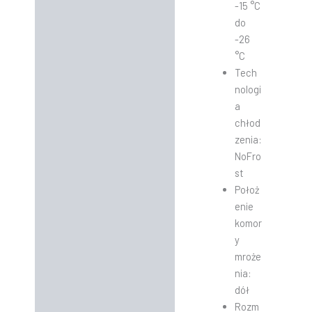
-15 °C
do
-26
°C
Tech
nologi
a
chłod
zenia:
NoFro
st
Położ
enie
komor
y
mroże
nia:
dół
Rozm