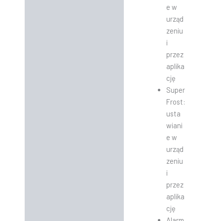
e w
urząd
zeniu
i
przez
aplika
cję
Super
Frost:
usta
wiani
e w
urząd
zeniu
i
przez
aplika
cję
Alarm