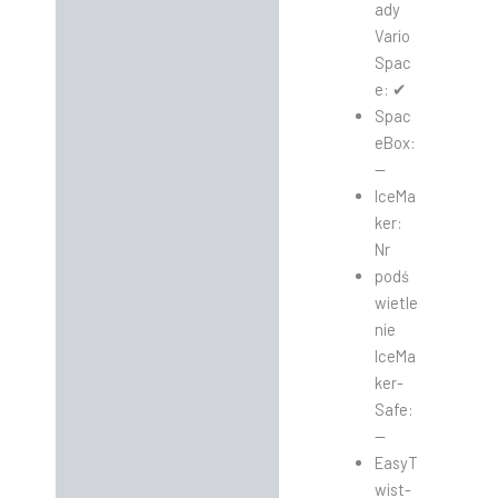
ady
Vario
Spac
e: ✔
Spac
eBox:
—
IceMa
ker:
Nr
podś
wietle
nie
IceMa
ker-
Safe:
—
EasyT
wist-