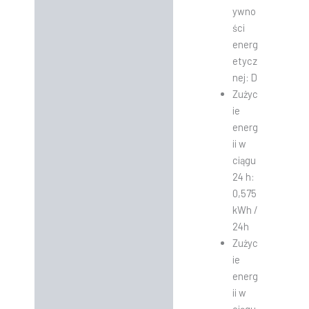
ywno
ści
energ
etycz
nej: D
Zużyc
ie
energ
ii w
ciągu
24 h:
0,575
kWh /
24h
Zużyc
ie
energ
ii w