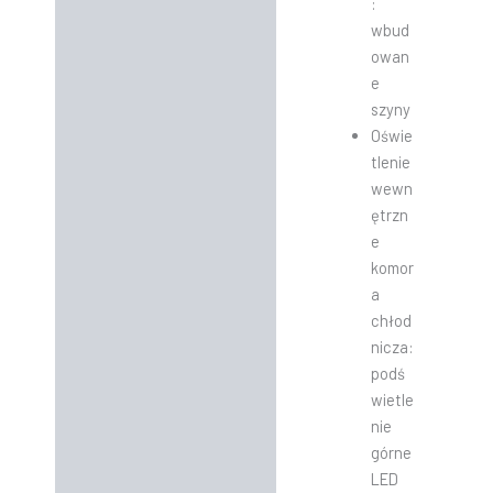
:
wbud
owan
e
szyny
Oświe
tlenie
wewn
ętrzn
e
komor
a
chłod
nicza:
podś
wietle
nie
górne
LED