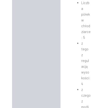
Liczb
a
półek
w
chłod
ziarce
: 5
z
tego
z
regul
acją
wyso
kości:
4
z
czego
z
możli