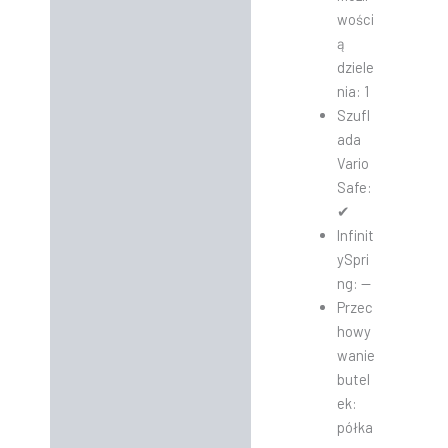
wości
ą
dziele
nia: 1
Szufl
ada
Vario
Safe:
✔
Infinit
ySpri
ng: —
Przec
howy
wanie
butel
ek:
półka