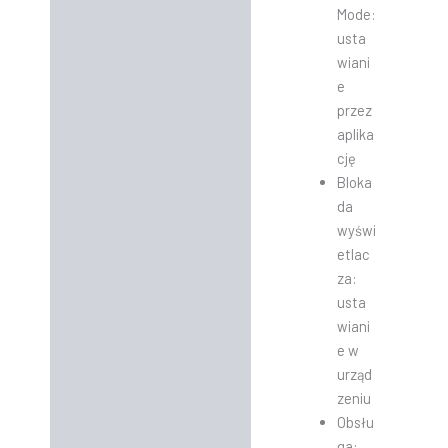
Mode:
usta
wiani
e
przez
aplika
cję
Bloka
da
wyświ
etlac
za:
usta
wiani
e w
urząd
zeniu
Obsłu
ga: