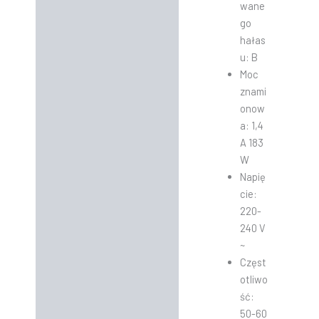
wane
go
hałas
u: B
Moc
znami
onow
a: 1,4
A 183
W
Napię
cie:
220-
240 V
~
Częst
otliwo
ść:
50-60