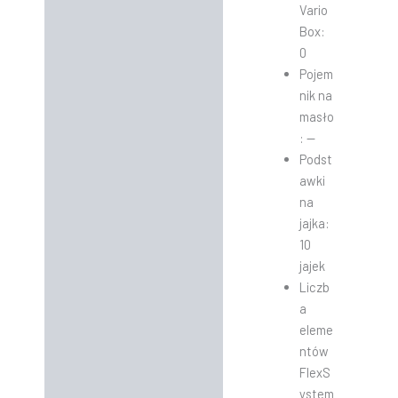
Vario
Box:
0
Pojem
nik na
masło
: —
Podst
awki
na
jajka:
10
jajek
Liczb
a
eleme
ntów
FlexS
ystem