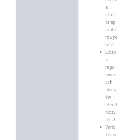
a
stref
temp
eratu
rowyc
h: 2
Liczb
a
regul
owan
ych
obieg
ów
chłod
niczy
ch: 2
Vario
Temp