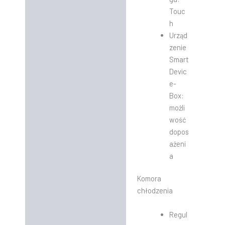
Touc
h
Urząd
zenie
Smart
Devic
e-
Box:
możli
wość
dopos
ażeni
a
Komora
chłodzenia
Regul