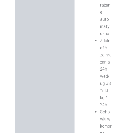
rażani
e:
auto
maty
czna
Zdoln
ość
zamra
żania
24h
wedł
ug GS
*: 10
kg /
24h
Scho
wki w
komor