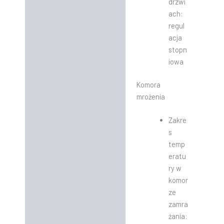
drzwi
ach:
regul
acja
stopn
iowa
Komora
mrożenia
Zakre
s
temp
eratu
ry w
komor
ze
zamra
żania: