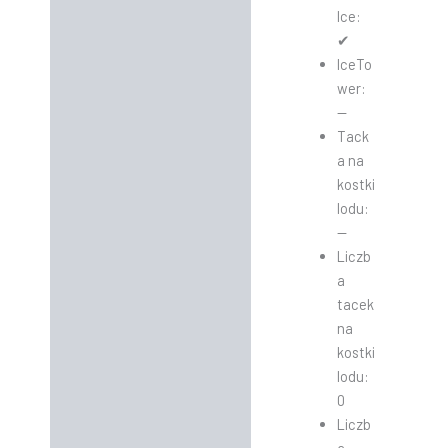
Ice:
✔
IceTo
wer:
—
Tack
a na
kostki
lodu:
—
Liczb
a
tacek
na
kostki
lodu:
0
Liczb