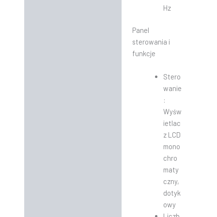
Hz
Panel
sterowania i
funkcje
Stero
wanie
:
Wyśw
ietlac
z LCD
mono
chro
maty
czny,
dotyk
owy
Liczb