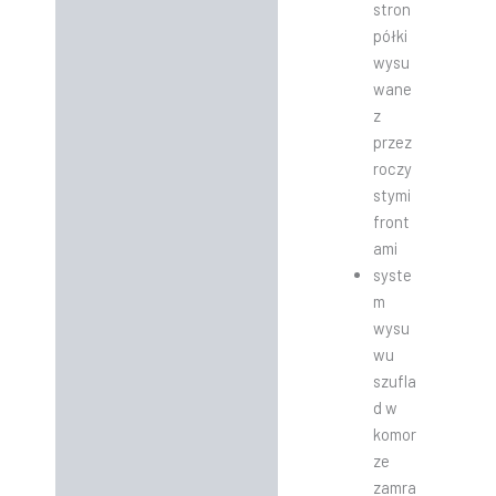
stron
półki
wysu
wane
z
przez
roczy
stymi
front
ami
syste
m
wysu
wu
szufla
d w
komor
ze
zamra