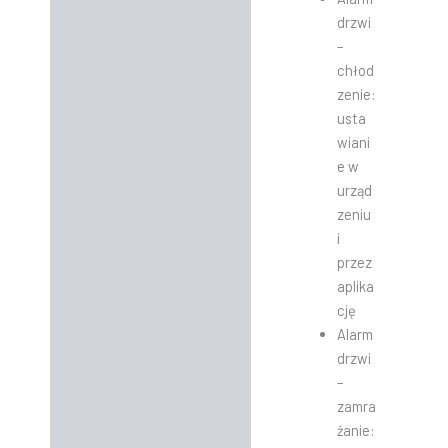
drzwi
–
chłod
zenie:
usta
wiani
e w
urząd
zeniu
i
przez
aplika
cję
Alarm
drzwi
–
zamra
żanie: