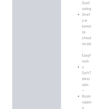
DuoC
ooling
Stref
y w
komor
ze
chłod
niczej
:
EasyF
resh
z
SoftT
elesc
opic:
—
Rozm
rażani
e: