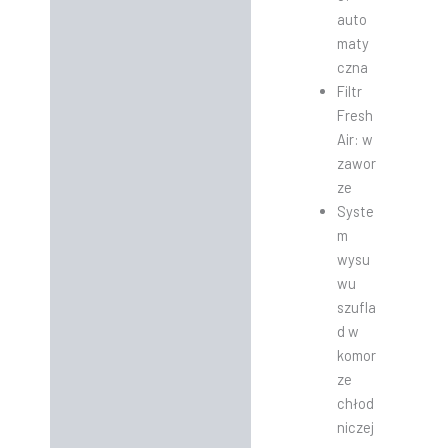
auto
maty
czna
Filtr
Fresh
Air: w
zawor
ze
Syste
m
wysu
wu
szufla
d w
komor
ze
chłod
niczej