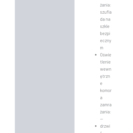
żania:
szufla
da na
szkle
bezpi
eczny
m
Oświe
tlenie
wewn
ętrzn
e
komor
a
zamra
żania:
—
drzwi