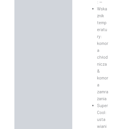
: —
Wska
źnik
temp
eratu
ry:
komor
a
chłod
nicza
&
komor
a
zamra
żania
Super
Cool:
usta
wiani