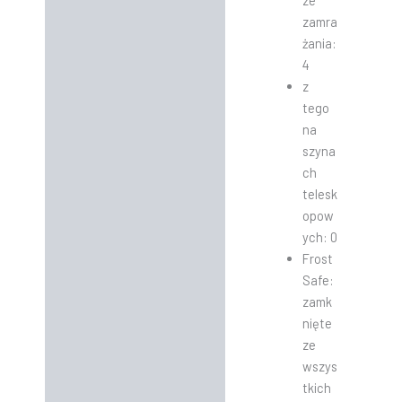
ze
zamra
żania:
4
z
tego
na
szyna
ch
telesk
opow
ych: 0
Frost
Safe:
zamk
nięte
ze
wszys
tkich