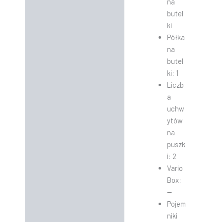
na
butel
ki
Półka
na
butel
ki: 1
Liczb
a
uchw
ytów
na
puszk
i: 2
Vario
Box:
—
Pojem
niki