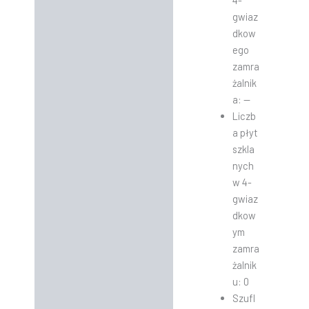
4-
gwiaz
dkow
ego
zamra
żalnik
a: —
Liczb
a płyt
szkla
nych
w 4-
gwiaz
dkow
ym
zamra
żalnik
u: 0
Szufl