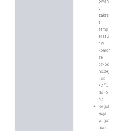
owan
y
zakre
s
temp
eratu
r w
komor
ze
chłod
niczej
: od
+2 °C
do +9
°C
Regul
acja
wilgot
ności: