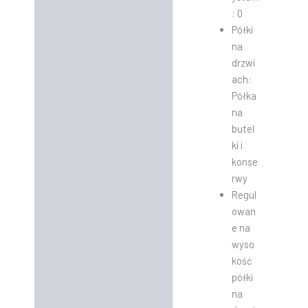
: 0
Półki
na
drzwi
ach:
Półka
na
butel
ki i
konse
rwy
Regul
owan
e na
wyso
kość
półki
na