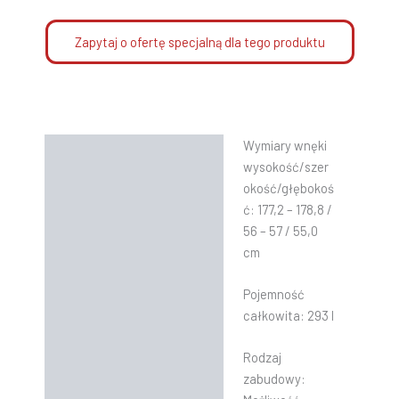
Zapytaj o ofertę specjalną dla tego produktu
Wymiary wnęki
Opis
wysokość/szer
Informacje dodatkowe
okość/głębokoś
ć: 177,2 – 178,8 /
Instrukcje
56 – 57 / 55,0
cm
Pojemność
całkowita: 293 l
Rodzaj
zabudowy: