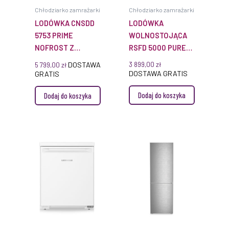
Chłodziarko zamrażarki
Chłodziarko zamrażarki
LODÓWKA CNSDD
LODÓWKA
5753 PRIME
WOLNOSTOJĄCA
NOFROST Z
RSFD 5000 PURE
SYSTEMEM
EASYFRESH
DOSTAWA
3 899,00
zł
5 799,00
zł
EASYFRESH
DOSTAWA GRATIS
GRATIS
Dodaj do koszyka
Dodaj do koszyka