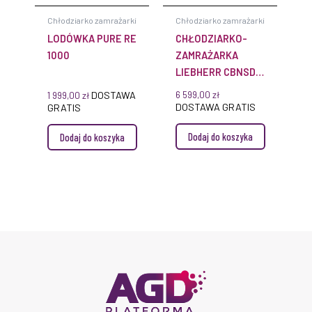
Chłodziarko zamrażarki
Chłodziarko zamrażarki
LODÓWKA PURE RE
CHŁODZIARKO-
1000
ZAMRAŻARKA
LIEBHERR CBNSDA
5223 PLUS
DOSTAWA
6 599,00
zł
1 999,00
zł
BIOFRESH
DOSTAWA GRATIS
GRATIS
NOFROST
Dodaj do koszyka
Dodaj do koszyka