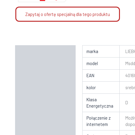
Zapytaj o ofertę specjalną dla tego produktu
Informacje dodatkowe
marka
LIEB
Instrukcje
model
Msdd
EAN
4016
kolor
sreb
Klasa
D
Energetyczna
Połączenie z
Możl
internetem
dopo