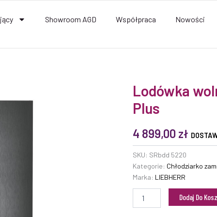
jący
Showroom AGD
Współpraca
Nowości
ilość
Lodówka wol
Lodówka
Plus
wolnostojąca
SRbdd
5220
4 899,00
zł
Plus
DOSTAW
SKU:
SRbdd 5220
Kategorie:
Chłodziarko zam
Marka:
LIEBHERR
Dodaj Do Kos