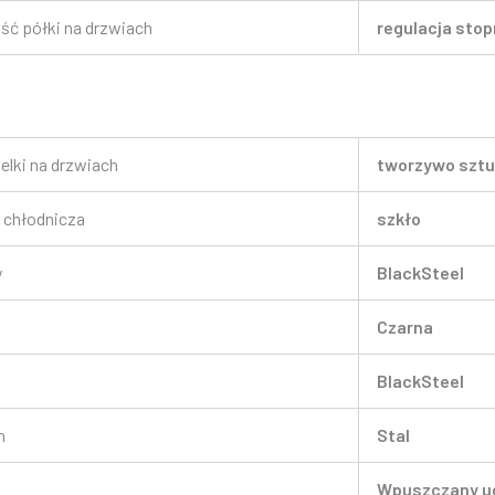
ć półki na drzwiach
regulacja sto
elki na drzwiach
tworzywo szt
 chłodnicza
szkło
y
BlackSteel
Czarna
BlackSteel
n
Stal
Wpuszczany uc