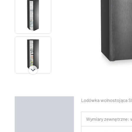
Lodówka wolnostojąca S
Opis
Informacje dodatkowe
Wymiary zewnętrzne: w
Instrukcje