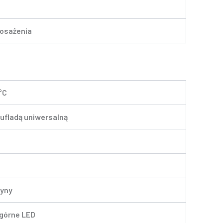
osażenia
°C
ufladą uniwersalną
yny
 górne LED