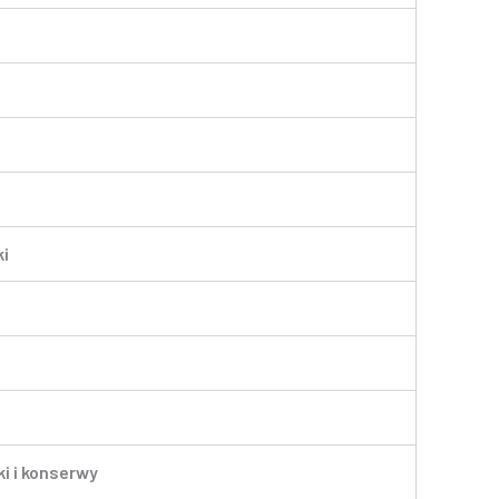
ki
ki i konserwy