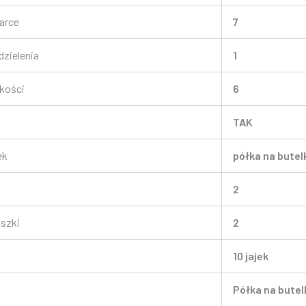
arce
7
dzielenia
1
okości
6
TAK
ek
półka na butel
2
szki
2
10 jajek
Półka na butel