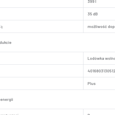
399 l
35 dB
ią
możliwość dop
dukcie
Lodówka wolno
401680313051
Plus
 energii