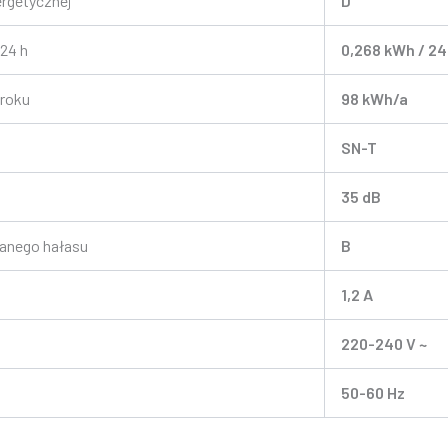
ergetycznej
D
 24 h
0,268 kWh / 2
 roku
98 kWh/a
SN-T
35 dB
anego hałasu
B
1,2 A
220-240 V ~
50-60 Hz