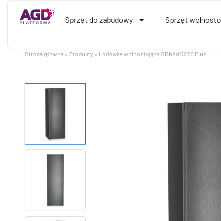
Przejdź
do
Sprzęt do zabudowy
Sprzęt wolnosto
treści
Strona główna
Produkty
Lodówka wolnostojąca SRbdd 5220 Plus