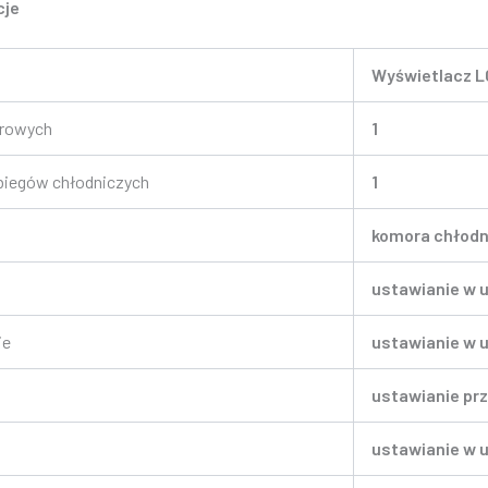
cje
Wyświetlacz 
urowych
1
biegów chłodniczych
1
komora chłodn
ustawianie w u
ie
ustawianie w u
ustawianie prz
ustawianie w 