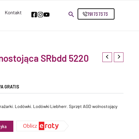
Kontakt
791 73 73 73
nostojąca SRbdd 5220
A GRATIS
rażarki
,
Lodówki
,
Lodówki Liebherr
,
Sprzęt AGD wolnostojący
zyka