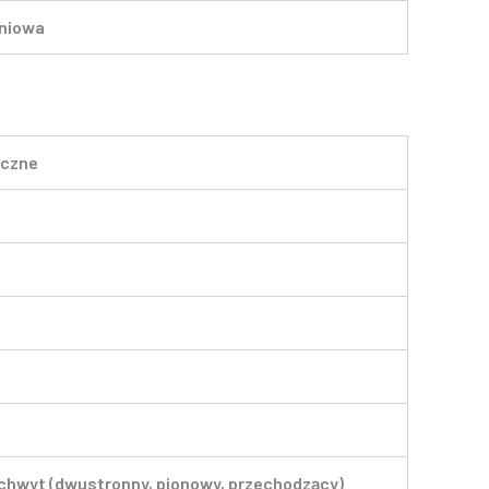
pniowa
uczne
hwyt (dwustronny, pionowy, przechodzący)