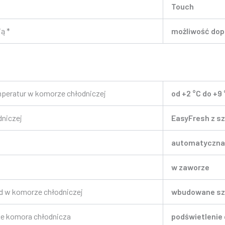
Touch
ą *
możliwość dop
peratur w komorze chłodniczej
od +2 °C do +9 
dniczej
EasyFresh z sz
automatyczna
w zaworze
d w komorze chłodniczej
wbudowane sz
e komora chłodnicza
podświetlenie