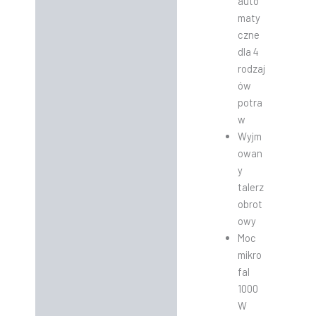
auto
maty
czne
dla 4
rodzaj
ów
potra
w
Wyjm
owan
y
talerz
obrot
owy
Moc
mikro
fal
1000
W