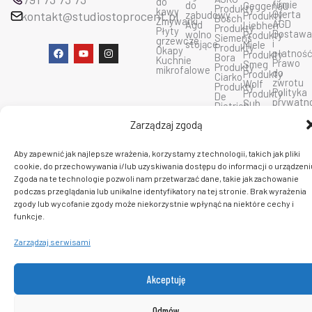
do
firmie
do
Geggenau
Produkty
kawy
Oferta
kontakt@studiostoprocent.pl
zabudowy
Produkty
Bosch
Zmywarki
AGD
Agd
Liebherr
Produkty
Płyty
Dostaw
wolno
Produkty
Siemens
grzewcze
i
stojące
Miele
Produkty
F
Y
I
Okapy
płatnoś
Produkty
Bora
a
o
n
Kuchnie
Prawo
Smeg
Produkty
c
u
s
mikrofalowe
do
Produkty
Ciarko
e
t
t
zwrotu
Wolf
Produkty
b
u
a
Polityka
Produkty
De
o
b
g
prywatn
Sub
Dietrich
o
e
r
Regulam
Zero
Produkty
k
a
sklepu
Produkty
Zarządzaj zgodą
Dunavox
m
Kontakt
Fulgor
Produkty
insinkerator
Aby zapewnić jak najlepsze wrażenia, korzystamy z technologii, takich jak pliki
cookie, do przechowywania i/lub uzyskiwania dostępu do informacji o urządzeni
C 2026 PlatformaAGD. Wszelkie prawa zastrzeżone.
Zgoda na te technologie pozwoli nam przetwarzać dane, takie jak zachowanie
podczas przeglądania lub unikalne identyfikatory na tej stronie. Brak wyrażenia
zgody lub wycofanie zgody może niekorzystnie wpłynąć na niektóre cechy i
funkcje.
Zarządzaj serwisami
Akceptuję
Odmów