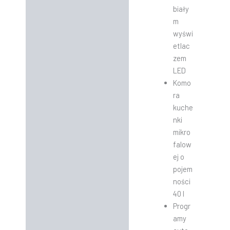
biały
m
wyświ
etlac
zem
LED
Komo
ra
kuche
nki
mikro
falow
ej o
pojem
ności
40 l
Progr
amy