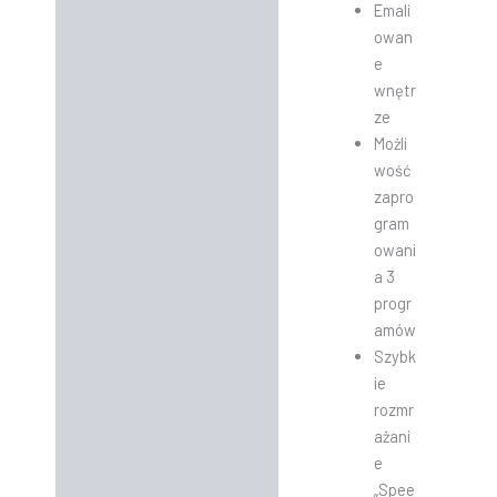
Emali
owan
e
wnętr
ze
Możli
wość
zapro
gram
owani
a 3
progr
amów
Szybk
ie
rozmr
ażani
e
„Spee