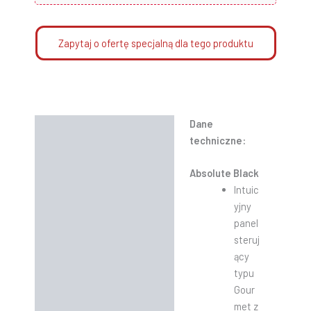
Zapytaj o ofertę specjalną dla tego produktu
Dane
Opis
techniczne:
Informacje dodatkowe
Absolute Black
Instrukcje
Intuic
yjny
panel
steruj
ący
typu
Gour
met z