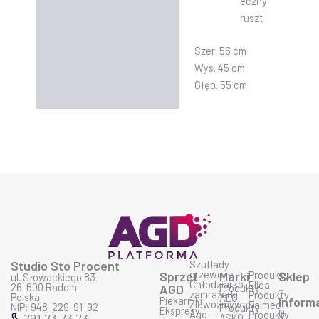
eczny
ruszt
Szer. 56 cm
Wys. 45 cm
Głęb. 55 cm
Studio Sto Procent
Szuflady
grzewcze
Sprzęt
Marki
Produkty
Sklep
ul. Słowackiego 83
Chłodziarko
Elica
26-600 Radom
AGD
Produkty
-
zamrażarki
Produkty
Polska
AEG
Piekarniki
inform
Zlewozmywaki
Falmec
NIP: 948-229-91-92
Produkty
Ekspresy
O
Agd
Produkty
791 73 73 73
ASKO