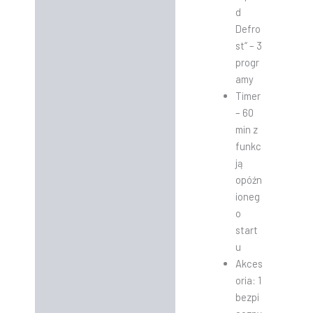
d
Defro
st“ – 3
progr
amy
Timer
– 60
min z
funkc
ją
opóźn
ioneg
o
start
u
Akces
oria: 1
bezpi