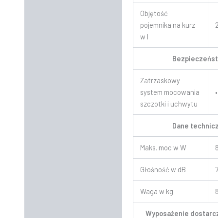
Objętość
pojemnika na kurz
w l
Bezpieczeńs
Zatrzaskowy
system mocowania
•
szczotki i uchwytu
Dane technic
Maks. moc w W
Głośność w dB
Waga w kg
Wyposażenie dostarc