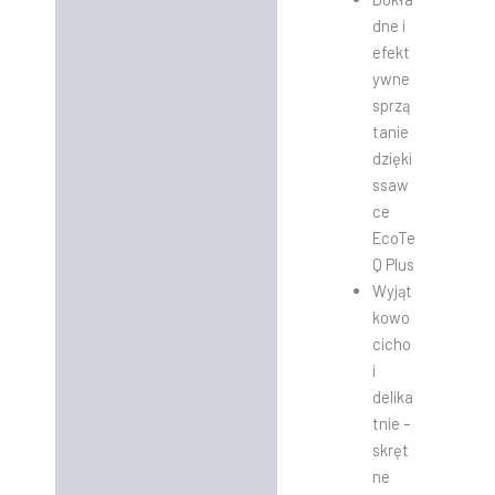
dne i
efekt
ywne
sprzą
tanie
dzięki
ssaw
ce
EcoTe
Q Plus
Wyjąt
kowo
cicho
i
delika
tnie –
skręt
ne