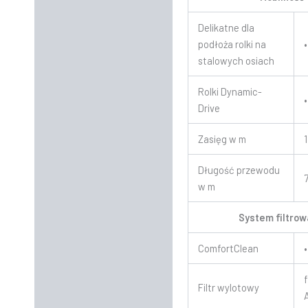
Delikatne dla
podłoża rolki na
•
stalowych osiach
Rolki Dynamic-
•
Drive
Zasięg w m
1
Długość przewodu
w m
System filtrow
ComfortClean
•
Filtr wylotowy