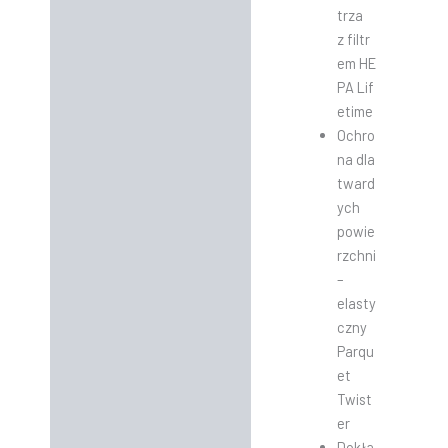
trza
z filtr
em HE
PA Lif
etime
Ochro
na dla
tward
ych
powie
rzchni
–
elasty
czny
Parqu
et
Twist
er
Dokła