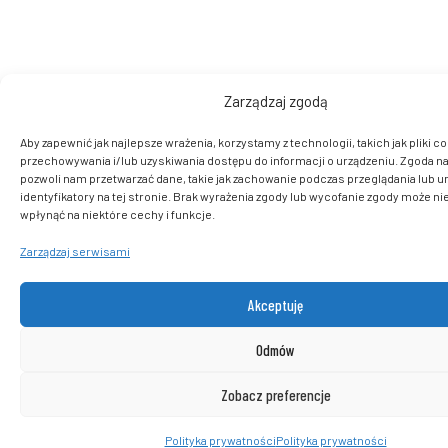
Zarządzaj zgodą
Aby zapewnić jak najlepsze wrażenia, korzystamy z technologii, takich jak pliki co
przechowywania i/lub uzyskiwania dostępu do informacji o urządzeniu. Zgoda na
pozwoli nam przetwarzać dane, takie jak zachowanie podczas przeglądania lub u
identyfikatory na tej stronie. Brak wyrażenia zgody lub wycofanie zgody może ni
wpłynąć na niektóre cechy i funkcje.
Zarządzaj serwisami
Akceptuję
Odmów
Zobacz preferencje
Polityka prywatności
Polityka prywatności