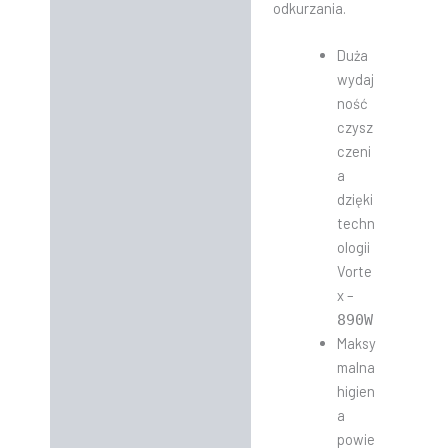
odkurzania.
Duża
wydaj
ność
czysz
czeni
a
dzięki
techn
ologii
Vorte
x –
890
W
Maksy
malna
higien
a
powie