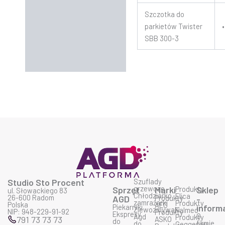
Szczotka do
parkietów Twister
•
SBB 300-3
Studio Sto Procent
Szuflady
grzewcze
Sprzęt
Marki
Produkty
Sklep
ul. Słowackiego 83
Chłodziarko
Elica
26-600 Radom
AGD
Produkty
-
zamrażarki
Produkty
Polska
AEG
Piekarniki
inform
Zlewozmywaki
Falmec
NIP: 948-229-91-92
Produkty
Ekspresy
O
Agd
Produkty
791 73 73 73
ASKO
do
firmie
do
Geggenau