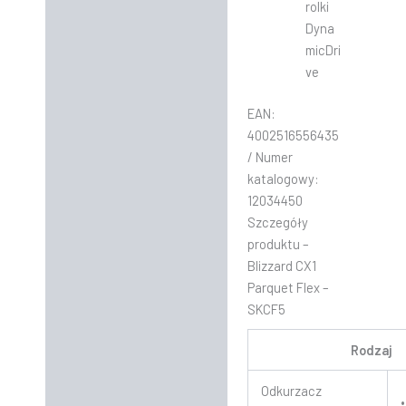
rolki
Dyna
micDri
ve
EAN:
4002516556435
/ Numer
katalogowy:
12034450
Szczegóły
produktu –
Blizzard CX1
Parquet Flex –
SKCF5
Rodzaj
Odkurzacz
•