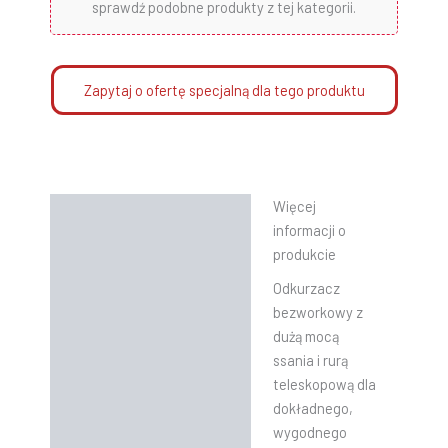
sprawdź podobne produkty z tej kategorii.
Zapytaj o ofertę specjalną dla tego produktu
Więcej
Opis
informacji o
Informacje dodatkowe
produkcie
Odkurzacz
Instrukcje
bezworkowy z
dużą mocą
ssania i rurą
teleskopową dla
dokładnego,
wygodnego