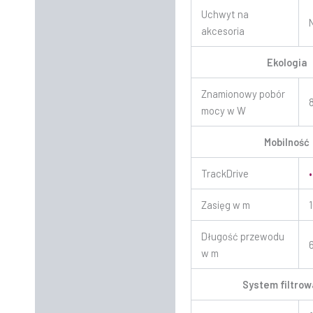
Uchwyt na
akcesoria
Ekologia
Znamionowy pobór
mocy w W
Mobilność
TrackDrive
•
Zasięg w m
Długość przewodu
w m
System filtrow