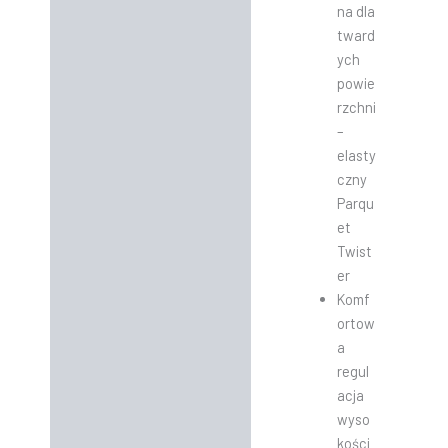
na dla
tward
ych
powie
rzchni
–
elasty
czny
Parqu
et
Twist
er
Komf
ortow
a
regul
acja
wyso
kości