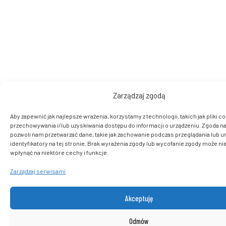
Zarządzaj zgodą
Aby zapewnić jak najlepsze wrażenia, korzystamy z technologii, takich jak pliki co
przechowywania i/lub uzyskiwania dostępu do informacji o urządzeniu. Zgoda na
pozwoli nam przetwarzać dane, takie jak zachowanie podczas przeglądania lub u
identyfikatory na tej stronie. Brak wyrażenia zgody lub wycofanie zgody może ni
wpłynąć na niektóre cechy i funkcje.
Zarządzaj serwisami
Akceptuję
Odmów