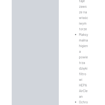
taje
zaws
ze na
właśc
iwym
torze
Maksy
malna
higien
a
powie
trza
dzięki
filtro
wi
HEPA
AirCle
an
Ochro