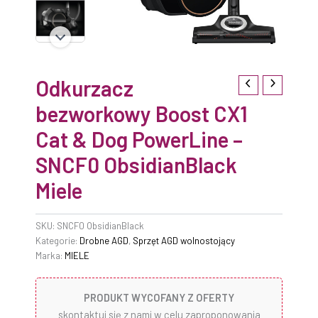
Odkurzacz
bezworkowy Boost CX1
Cat & Dog PowerLine –
SNCF0 ObsidianBlack
Miele
SKU:
SNCF0 ObsidianBlack
Kategorie:
Drobne AGD
,
Sprzęt AGD wolnostojący
Marka:
MIELE
PRODUKT WYCOFANY Z OFERTY
skontaktuj się z nami w celu zaproponowania