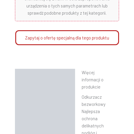
urządzenia o tych samych parametrach lub
sprawdź podobne produkty z tej kategorii.
Zapytaj o ofertę specjalną dla tego produktu
Więcej
Opis
informacji o
Informacje dodatkowe
produkcie
Odkurzacz
Instrukcje
bezworkowy
Najlepsza
ochrona
delikatnych
podłóg i