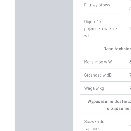
Filtr wylotowy
Objętość
pojemnika na kurz
w l
Dane technic
Maks. moc w W
Głośność w dB
Waga w kg
Wyposażenie dostarc
urządzenie
Ssawka do
•
tapicerki