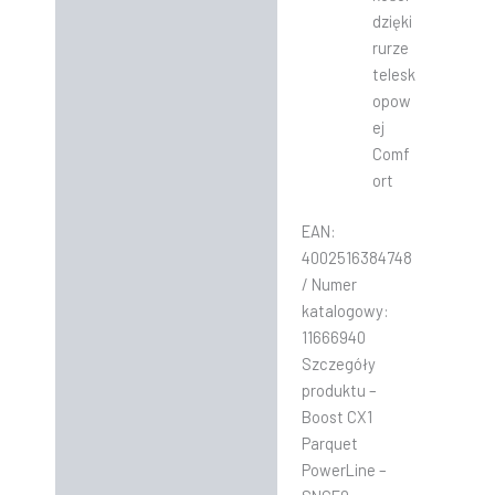
dzięki
rurze
telesk
opow
ej
Comf
ort
EAN:
4002516384748
/ Numer
katalogowy:
11666940
Szczegóły
produktu –
Boost CX1
Parquet
PowerLine –