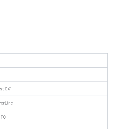
st CX1
erLine
RF0