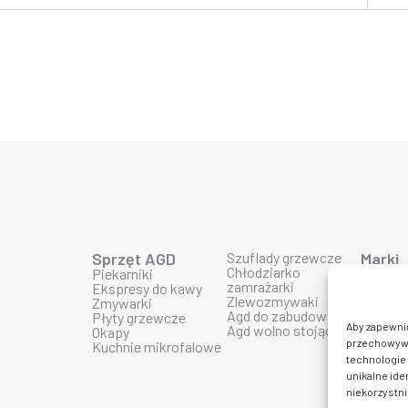
Sprzęt AGD
Szuflady grzewcze
Marki
Chłodziarko
Piekarniki
Produk
zamrażarki
Ekspresy do kawy
Produk
Zlewozmywaki
Zmywarki
Produk
Agd do zabudowy
Płyty grzewcze
Produk
Aby zapewnić 
Agd wolno stojące
Okapy
Produk
przechowywan
Kuchnie mikrofalowe
Produkt
technologie 
Produkt
Produk
unikalne ide
Produkt
niekorzystni