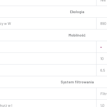
Ekologia
cy w W
890
Mobilność
•
10
m
6,5
System filtrowania
Filt
kurz w l
1,0