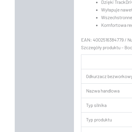
Dzięki TrackDr
Wyłapuje nawet 
Wszechstronne
Komfortowa reg
EAN: 4002516384779 / Nu
Szczegóły produktu – Bo
Odkurzacz bezworkow
Nazwa handlowa
Typ silnika
Typ produktu