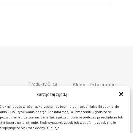
Produkty Elica
Sklep - informacje
Produkty Falmec
ty AEG
O firmie
Produkty Geggenau
ty ASKO
Oferta
Zarządzaj zgodą
Produkty Liebherr
ty Bosch
AGD
Produkty Miele
ty Siemens
Dostawa i płatność
jak najlepsze wrażenia, korzystamy z technologii, takich jak pliki cookie, do
Produkty Smeg
ty Bora
Prawo do zwrotu
ia i/lub uzyskiwania dostępu do informacji o urządzeniu. Zgoda na te
Produkty Wolf
y Ciarko
Polityka prywatności
Produkty Sub Zero
pozwoli nam przetwarzać dane, takie jak zachowanie podczas przeglądania lub
y De Dietrich
Regulamin sklepu
Produkty Fulgor
ty Dunavox
Kontakt
ntyfikatory na tej stronie. Brak wyrażenia zgody lub wycofanie zgody może
y insinkerator
e wpłynąć na niektóre cechy i funkcje.