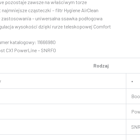
ive pozostaje zawsze na właściwym torze
najmniejsze cząsteczki – filtr Hygiene AirClean
 zastosowania – uniwersalna ssawka podłogowa
ulacja wysokości dzięki rurze teleskopowej Comfort
mer katalogowy: 11666980
ost CX1 PowerLine – SNRF0
Rodzaj
y
•
Boo
Pow
SN