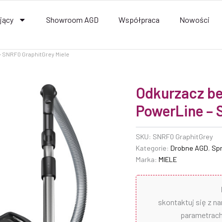
jący
Showroom AGD
Współpraca
Nowości
 SNRF0 GraphitGrey Miele
Odkurzacz b
PowerLine – 
SKU:
SNRF0 GraphitGrey
Kategorie:
Drobne AGD
,
Spr
Marka:
MIELE
skontaktuj się z n
parametrach 