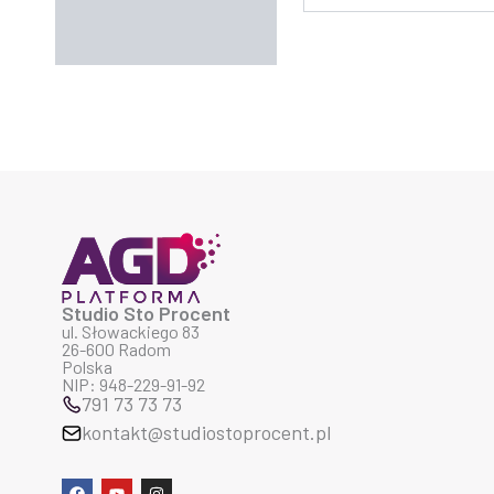
Studio Sto Procent
ul. Słowackiego 83
26-600 Radom
Polska
NIP: 948-229-91-92
791 73 73 73
kontakt@studiostoprocent.pl
F
Y
I