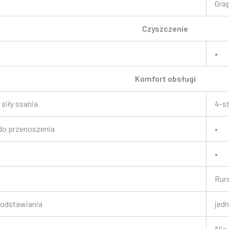
Gra
Czyszczenie
•
Komfort obsługi
 siły ssania
4-s
do przenoszenia
•
•
Rur
 odstawiania
jed
Nie