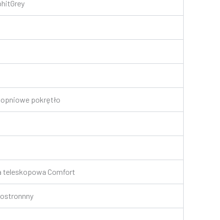
phitGrey
topniowe pokrętło
a teleskopowa Comfort
nostronnny