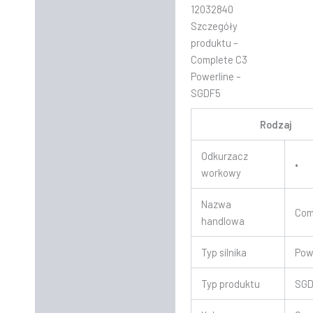
12032840
Szczegóły
produktu –
Complete C3
Powerline –
SGDF5
Rodzaj
Odkurzacz
•
workowy
Nazwa
Com
handlowa
Typ silnika
Pow
Typ produktu
SG