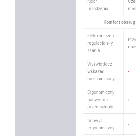
Kolor
Cze
urządzenia
ma
Komfort obsług
Elektroniczna
Przy
regulacja siły
noż
ssania
Wyświetlacz
wskazań
•
poziomu mocy
Ergonomiczny
uchwyt do
•
przenoszenia
Uchwyt
•
ergonomiczny