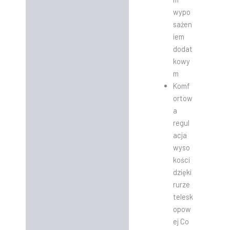
wypo
sażen
iem
dodat
kowy
m
Komf
ortow
a
regul
acja
wyso
kości
dzięki
rurze
telesk
opow
ej Co