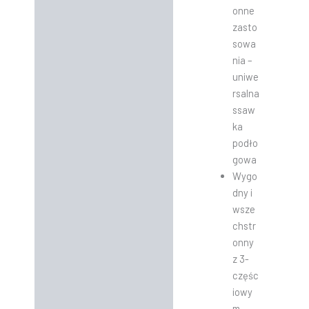
onne
zasto
sowa
nia –
uniwe
rsalna
ssaw
ka
podło
gowa
Wygo
dny i
wsze
chstr
onny
z 3-
częśc
iowy
m