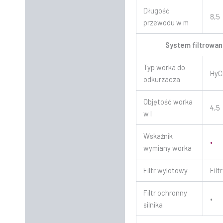
Długość
8,5
przewodu w m
System filtrowan
Typ worka do
HyC
odkurzacza
Objętość worka
4,5
w l
Wskaźnik
•
wymiany worka
Filtr wylotowy
Filt
Filtr ochronny
•
silnika