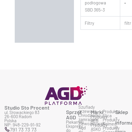
podłogowa
•
SBD 365-3
Filtry
filt
Studio Sto Procent
Szuflady
grzewcze
Sprzęt
Marki
Produkty
Sklep
ul. Słowackiego 83
Chłodziarko
Elica
26-600 Radom
AGD
Produkty
-
zamrażarki
Produkty
Polska
AEG
Piekarniki
inform
Zlewozmywaki
Falmec
NIP: 948-229-91-92
Produkty
Ekspresy
O
Agd
Produkty
791 73 73 73
ASKO
do
firmie
do