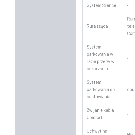
System Silence
•
Rur
Rura ssąca
tel
Com
System
parkowania w
•
razie przerw w
odkurzaniu
System
parkowania do
obu
odstawiania
Zwijanie kabla
•
Comfort
Uchwyt na
Nie