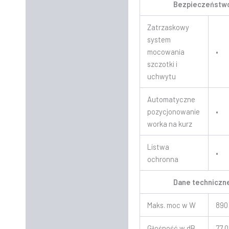
Bezpieczeństw
Zatrzaskowy
system
mocowania
•
szczotki i
uchwytu
Automatyczne
pozycjonowanie
•
worka na kurz
Listwa
•
ochronna
Dane techniczn
Maks. moc w W
890
Głośność w dB
77,0