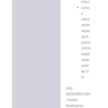
mfort
Łatw
e
odkur
zanie
więks
zych
powie
rzchni
dzięki
zasię
gowi
do 12
m
EAN:
4002516554394
/ Numer
katalogowy: