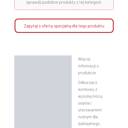
sprawdź podobne produkty z tej kategorii.
Zapytaj o ofertę specjalną dla tego produktu
Więcej
Opis
informacji o
Informacje dodatkowe
produkcie
Odkurzacz
Instrukcje
workowy z
wysoką mocą
ssania i
sterowaniem
nożnym dla
dokładnego,