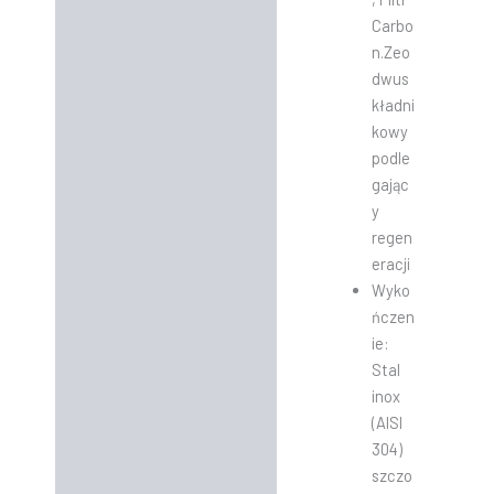
Carbo
n.Zeo
dwus
kładni
kowy
podle
gając
y
regen
eracji
Wyko
ńczen
ie:
Stal
inox
(AISI
304)
szczo