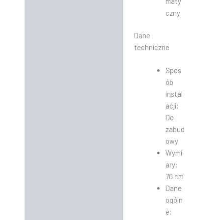
maty
czny
Dane
techniczne
Spos
ób
instal
acji:
Do
zabud
owy
Wymi
ary:
70 cm
Dane
ogóln
e: