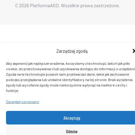
C 2026 PlatformaAGD. Wszelkie prawa zastrzeżone.
Zarządzaj zgodą
Aby zapewnić jak najlepsze wrażenia, korzystamy z technologii, takich jak pliki
cookie, do przechowywania i/lub uzyskiwania dostępu do informacji o urządzeni
Zgoda na te technologie pozwoli nam przetwarzać dane, takie jak zachowanie
podczas przeglądania lub unikalne identyfikatory na tej stronie. Brak wyrażenia
zgody lub wycofanie zgody może niekorzystnie wpłynąć na niektóre cechy i
funkcje.
Zarządzaj serwisami
Akceptuję
Odmów