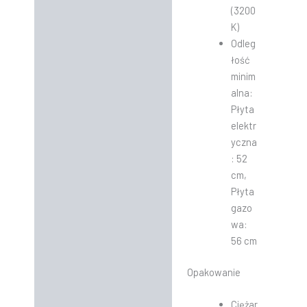
(3200
K)
Odleg
łość
minim
alna:
Płyta
elektr
yczna
: 52
cm,
Płyta
gazo
wa:
56 cm
Opakowanie
Ciężar