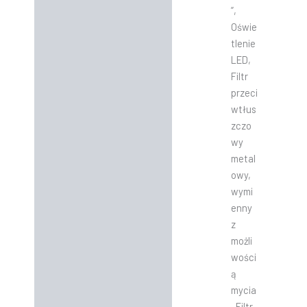
”,
Oświe
tlenie
LED,
Filtr
przeci
wtłus
zczo
wy
metal
owy,
wymi
enny
z
możli
wości
ą
mycia
, Filtr