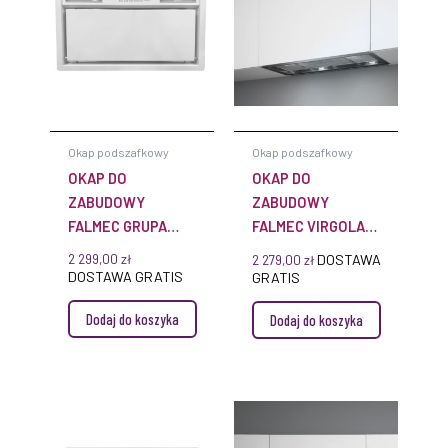
Okap podszafkowy
Okap podszafkowy
OKAP DO
OKAP DO
ZABUDOWY
ZABUDOWY
FALMEC GRUPA
FALMEC VIRGOLA
SILNIKOWA PLUS
EVO 60 CZARNY
2 299,00
zł
DOSTAWA
2 279,00
zł
70 BIAŁY 800 M³/H
DOSTAWA GRATIS
GRATIS
Dodaj do koszyka
Dodaj do koszyka