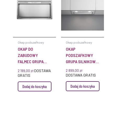
Okap podszafkowy
Okap podszafkowy
OKAP DO
OKAP
ZABUDOWY
PODSZAFKOWY
FALMEC GRUPA
GRUPA SILNIKOWA
SILNIKOWA PLUS
MURANO 50 BIALY
DOSTAWA
2 899,00
zł
2 199,00
zł
50 INOX 800 M³/H
DOSTAWA GRATIS
GRATIS
Dodaj do koszyka
Dodaj do koszyka