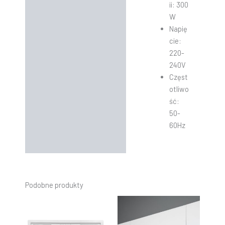
ii: 300
W
Napię
cie:
220-
240V
Częst
otliwo
ść:
50-
60Hz
Podobne produkty