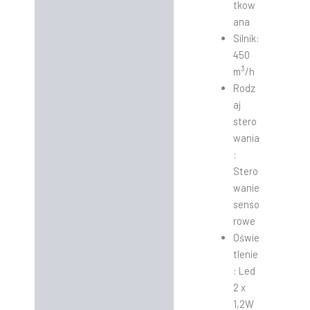
tkow
ana
Silnik:
450
3
m
/h
Rodz
aj
stero
wania
:
Stero
wanie
senso
rowe
Oświe
tlenie
: Led
2 x
1,2W