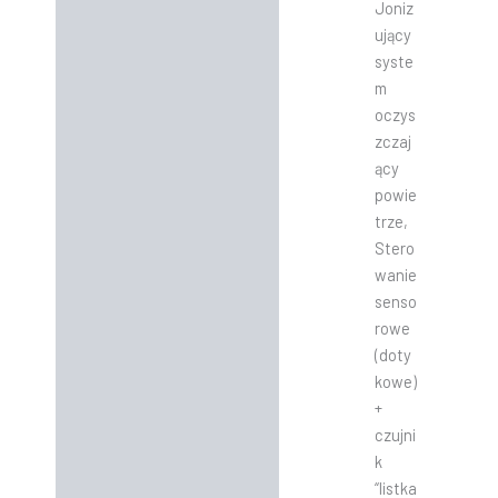
Joniz
ujący
syste
m
oczys
zczaj
ący
powie
trze,
Stero
wanie
senso
rowe
(doty
kowe)
+
czujni
k
“listka