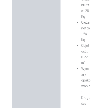
brutt
o: 28
Kg
Ciężar
netto
: 24
Kg
Objęt
ość:
0.22
3
m
Wymi
ary
opako
wania
:
Długo
ść: