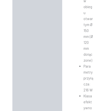
w
obieg
u
otwar
tym Ø
150
mm (Ø
120
mm
dołąc
zone)
Para
metry
przyłą
cza:
216 W
Klasa
efekt
ywno