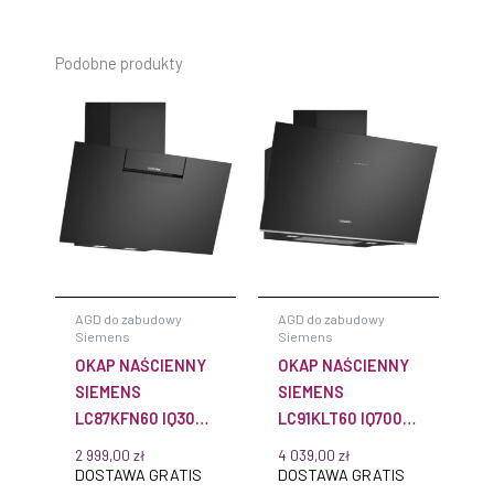
Podobne produkty
AGD do zabudowy
AGD do zabudowy
Siemens
Siemens
OKAP NAŚCIENNY
OKAP NAŚCIENNY
SIEMENS
SIEMENS
LC87KFN60 IQ300
LC91KLT60 IQ700
80 CM CZARNE
90 CM CZARNE
2 999,00
zł
4 039,00
zł
SZKŁO
SZKŁO
DOSTAWA GRATIS
DOSTAWA GRATIS