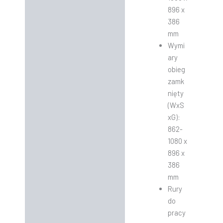
896 x
386
mm
Wymi
ary
obieg
zamk
nięty
(WxS
xG):
862-
1080 x
896 x
386
mm
Rury
do
pracy