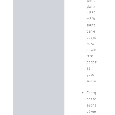
went
ylator
a 580
m3/h
skute
cznie
oczys
zcza
powie
trze
podcz
as
goto
wania
.
Energ
ooszc
zędne
oświe