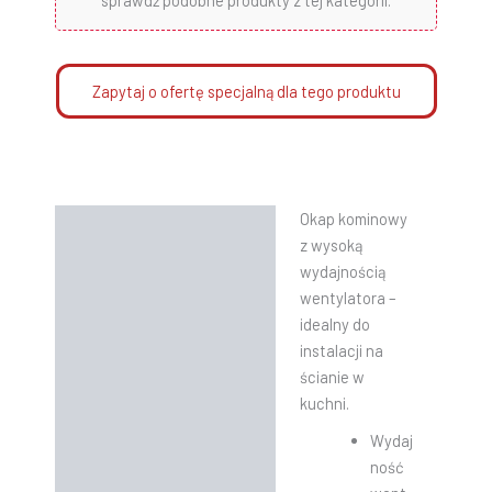
sprawdź podobne produkty z tej kategorii.
Zapytaj o ofertę specjalną dla tego produktu
Okap kominowy
Opis
z wysoką
Informacje dodatkowe
wydajnością
wentylatora –
Instrukcje
idealny do
instalacji na
ścianie w
kuchni.
Wydaj
ność