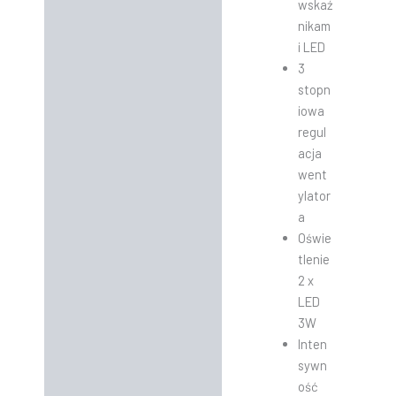
wskaź
nikam
i LED
3
stopn
iowa
regul
acja
went
ylator
a
Oświe
tlenie
2 x
LED
3W
Inten
sywn
ość