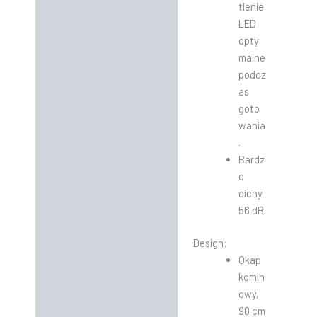
tlenie
LED
opty
malne
podcz
as
goto
wania
.
Bardz
o
cichy
56 dB.
Design:
Okap
komin
owy,
90 cm