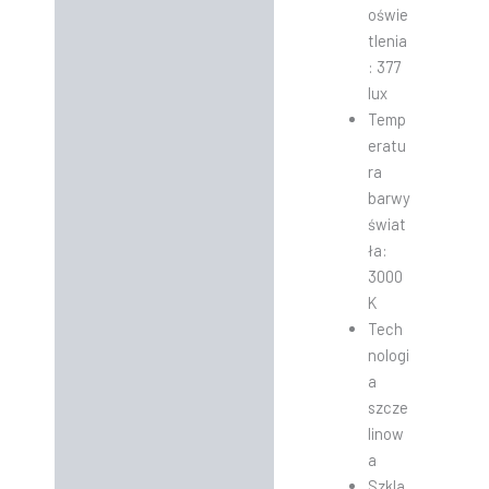
oświe
tlenia
: 377
lux
Temp
eratu
ra
barwy
świat
ła:
3000
K
Tech
nologi
a
szcze
linow
a
Szkla