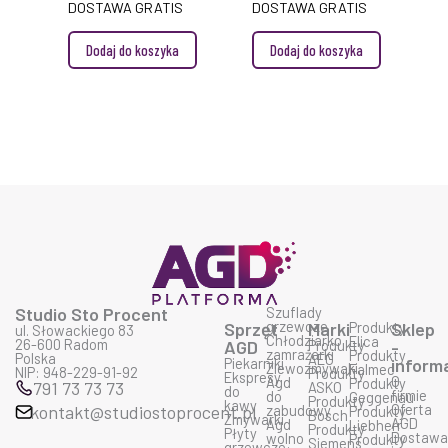
SZKŁO
SZKŁO
DOSTAWA GRATIS
DOSTAWA GRATIS
Dodaj do koszyka
Dodaj do koszyka
Studio Sto Procent
Szuflady
grzewcze
Sprzęt
Marki
Produkty
Sklep
ul. Słowackiego 83
Chłodziarko
Elica
26-600 Radom
AGD
Produkty
-
zamrażarki
Produkty
Polska
AEG
Piekarniki
inform
Zlewozmywaki
Falmec
NIP: 948-229-91-92
Produkty
Ekspresy
O
Agd
Produkty
791 73 73 73
ASKO
do
firmie
do
Geggenau
Produkty
kawy
Oferta
kontakt@studiostoprocent.pl
zabudowy
Produkty
Bosch
Zmywarki
AGD
Agd
Liebherr
Produkty
Płyty
Dostaw
wolno
Produkty
Siemens
grzewcze