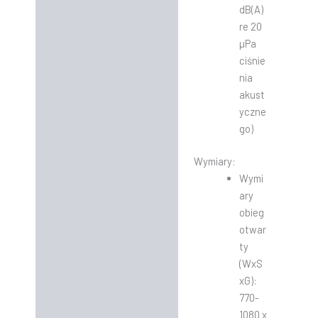
dB(A)
re 20
µPa
ciśnie
nia
akust
yczne
go)
Wymiary:
Wymi
ary
obieg
otwar
ty
(WxS
xG):
770-
1080 x