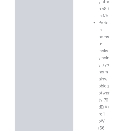
ylator
a 580
m3/h
Pozio
m
hałas
u:
maks
ymaln
y tryb
norm
alny,
obieg
otwar
ty:70
dB(A)
re 1
pW
(56