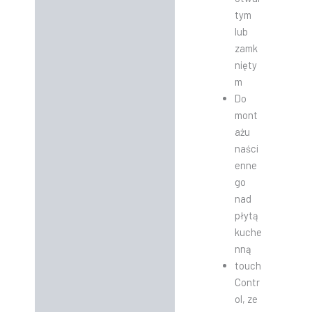
tym
lub
zamk
nięty
m
Do
mont
ażu
naści
enne
go
nad
płytą
kuche
nną
touch
Contr
ol, ze