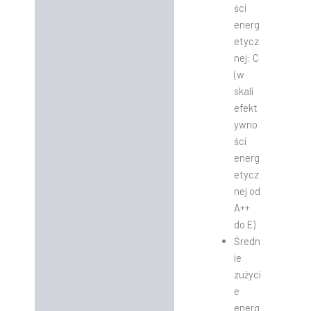
ści
energ
etycz
nej: C
(w
skali
efekt
ywno
ści
energ
etycz
nej od
A++
do E)
Średn
ie
zużyci
e
energ