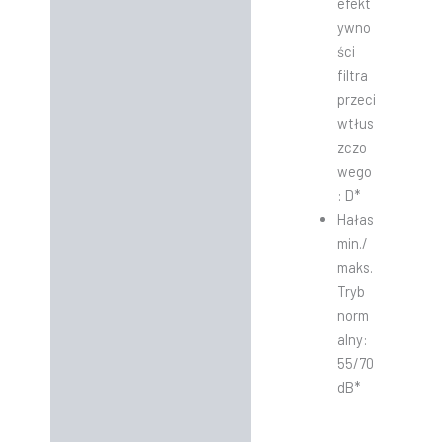
efekt
ywno
ści
filtra
przeci
wtłus
zczo
wego
: D*
Hałas
min./
maks.
Tryb
norm
alny:
55/70
dB*