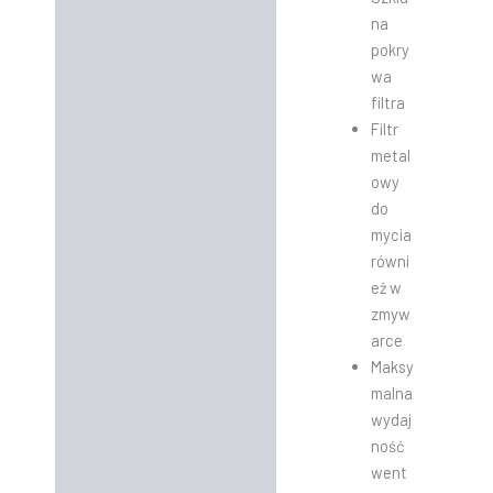
na
pokry
wa
filtra
Filtr
metal
owy
do
mycia
równi
eż w
zmyw
arce
Maksy
malna
wydaj
ność
went