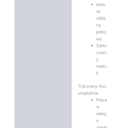
biały
ze
szkla
ną
pokry
wą
Szkło
czarn
y
nadru
k
Tryb pracy, moc
urządzenia:
Praca
w
obieg
u
otwar