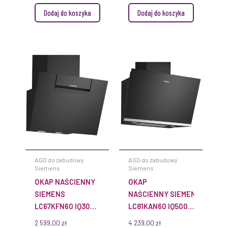
Dodaj do koszyka
Dodaj do koszyka
AGD do zabudowy
AGD do zabudowy
Siemens
Siemens
OKAP NAŚCIENNY
OKAP
SIEMENS
NAŚCIENNY SIEMENS
LC67KFN60 IQ300
LC81KAN60 IQ500
60 CM CZARNE
80 CM CZARNE
2 599,00
zł
4 239,00
zł