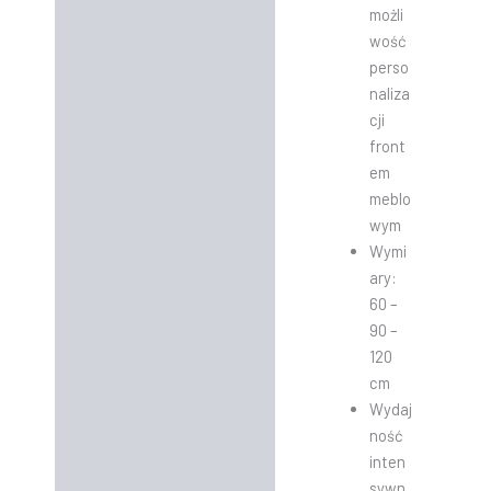
możli
wość
perso
naliza
cji
front
em
meblo
wym
Wymi
ary:
60 –
90 –
120
cm
Wydaj
ność
inten
sywn