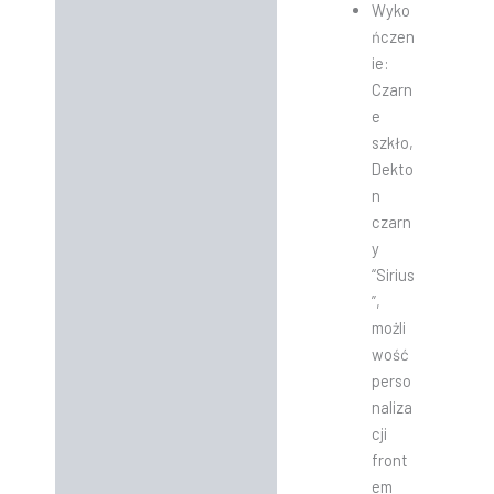
Wyko
ńczen
ie:
Czarn
e
szkło,
Dekto
n
czarn
y
“Sirius
”,
możli
wość
perso
naliza
cji
front
em