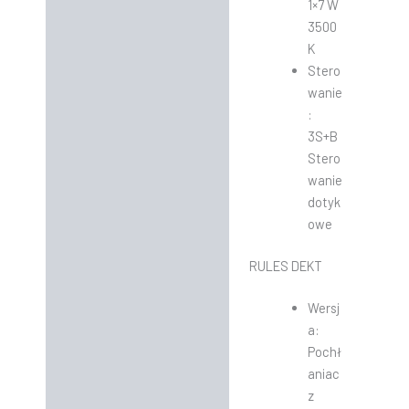
1×7 W
3500
K
Stero
wanie
:
3S+B
Stero
wanie
dotyk
owe
RULES DEKT
Wersj
a:
Pochł
aniac
z