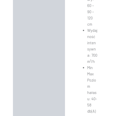
60 –
90 –
120
cm
Wydaj
ność
inten
sywn
a: 700
m³/h
Min
Max
Pozio
m
hałas
u: 40-
58
db(A)