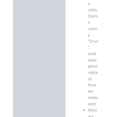
e
szkło,
Dekto
n
czarn
y
“Sirius
”,
możli
wość
perso
naliza
cji
front
em
meblo
wym
Wymi
ary: