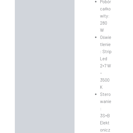
Pobór
całko
wity:
280
W
Oświe
tlenie
: Strip
Led
2×7 W
–
3500
K
Stero
wanie
:
3S+B
Elekt
onicz