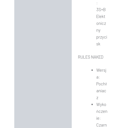
:
3S+B
Elekt
onicz
ny
przyci
sk
RULES NAKED
Wersj
a:
Pochł
aniac
z
Wyko
ńczen
ie:
Czarn