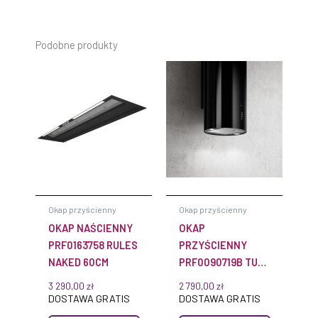
Podobne produkty
Okap przyścienny
Okap przyścienny
OKAP NAŚCIENNY
OKAP
PRF0163758 RULES
PRZYŚCIENNY
NAKED 60CM
PRF0090719B TUBE
PRO 43CM CZARNY
3 290,00
zł
2 790,00
zł
DOSTAWA GRATIS
DOSTAWA GRATIS