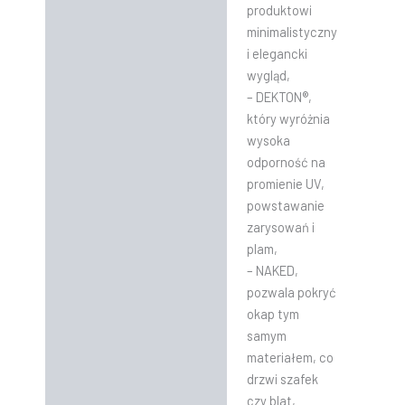
produktowi
minimalistyczny
i elegancki
wygląd,
– DEKTON®,
który wyróżnia
wysoka
odporność na
promienie UV,
powstawanie
zarysowań i
plam,
– NAKED,
pozwala pokryć
okap tym
samym
materiałem, co
drzwi szafek
czy blat,