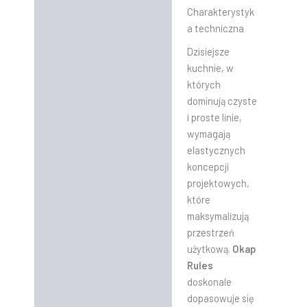
Charakterystyk
a techniczna
Dzisiejsze
kuchnie, w
których
dominują czyste
i proste linie,
wymagają
elastycznych
koncepcji
projektowych,
które
maksymalizują
przestrzeń
użytkową.
Okap
Rules
doskonale
dopasowuje się