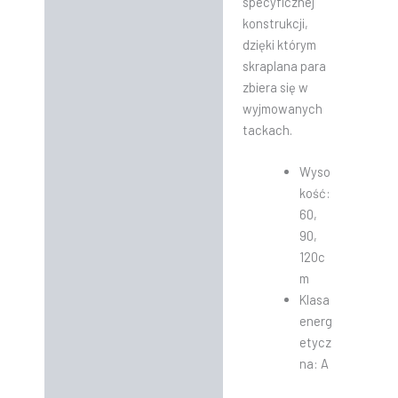
specyficznej
konstrukcji,
dzięki którym
skraplana para
zbiera się w
wyjmowanych
tackach.
Wyso
kość:
60,
90,
120c
m
Klasa
energ
etycz
na: A