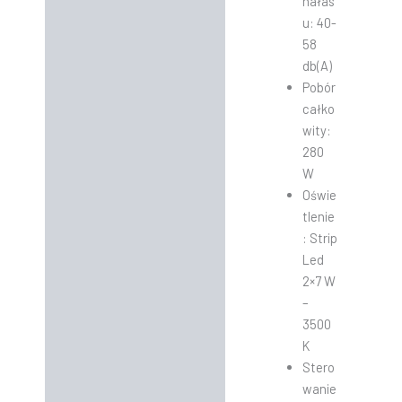
hałas
u: 40-
58
db(A)
Pobór
całko
wity:
280
W
Oświe
tlenie
: Strip
Led
2×7 W
–
3500
K
Stero
wanie