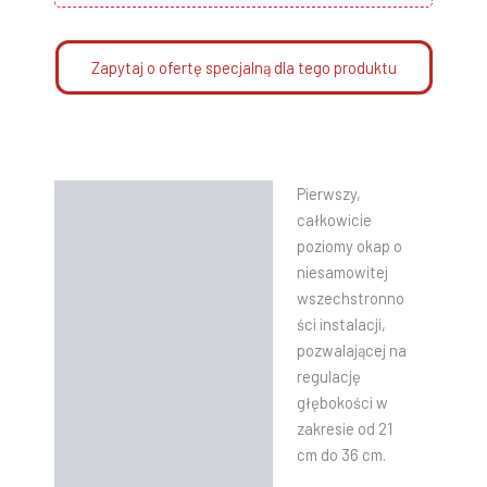
Zapytaj o ofertę specjalną dla tego produktu
Pierwszy,
Opis
całkowicie
Informacje dodatkowe
poziomy okap o
niesamowitej
Instrukcje
wszechstronno
ści instalacji,
pozwalającej na
regulację
głębokości w
zakresie od 21
cm do 36 cm.