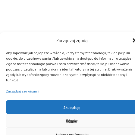
Zarządzaj zgodą
Aby zapewnić jak najlepsze wrażenia, korzystamy z technologii, takich jak pliki
cookie, do przechowywania i/lub uzyskiwania dostępu do informacji o urządzeni
Zgoda na te technologie pozwoli nam przetwarzać dane, takie jak zachowanie
podczas przeglądania lub unikalne identyfikatory na tej stronie. Brak wyrażenia
zgody lub wycofanie zgody może niekorzystnie wpłynąć na niektóre cechy i
funkcje.
Zarządzaj serwisami
Akceptuję
Odmów
Zobacz preferencje
0