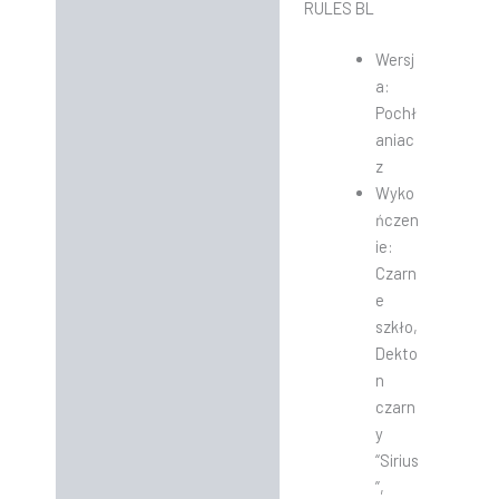
RULES BL
Wersj
a:
Pochł
aniac
z
Wyko
ńczen
ie:
Czarn
e
szkło,
Dekto
n
czarn
y
“Sirius
”,