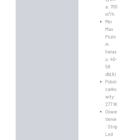
a: 700
m³/h
Min
Max
Pozio
m
hałas
u: 40-
58
db(A)
Pobór
całko
wity:
277 W
Oświe
tlenie
: Strip
Led