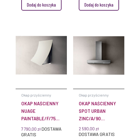
Dodaj do koszyka
Dodaj do koszyka
Okap przyścienny
Okap przyścienny
OKAP NAŚCIENNY
OKAP NAŚCIENNY
NUAGE
SPOT URBAN
PAINTABLE/F/75
ZINC/A/90
PRF0098374 STAL
PRF0147737 EFEKT
DOSTAWA
2 590,00
zł
7 790,00
zł
NIERDZEWNA
OCYNKOWANEJ
DOSTAWA GRATIS
GRATIS