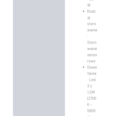
W
Rodz
aj
stero
wania
:
Stero
wanie
senso
rowe
Oświe
tlenie
: Led
2 x
1,2W
(2700
K –
5600