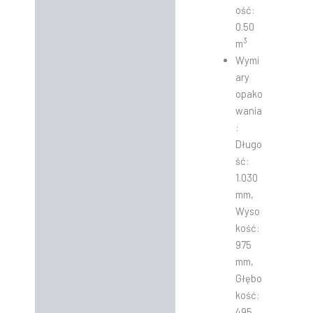
ość:
0.50
3
m
Wymi
ary
opako
wania
:
Długo
ść:
1.030
mm,
Wyso
kość:
975
mm,
Głębo
kość:
495