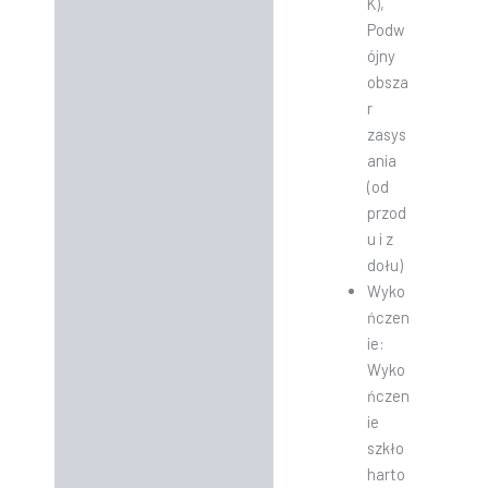
K),
Podw
ójny
obsza
r
zasys
ania
(od
przod
u i z
dołu)
Wyko
ńczen
ie:
Wyko
ńczen
ie
szkło
harto