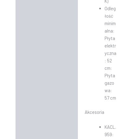
K)
Odleg
łość
minim
alna:
Płyta
elektr
yczna
: 52
cm:
Płyta
gazo
wa:
57 cm
Akcesoria
KACL.
959: