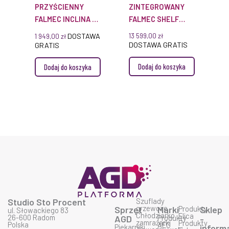
PRZYŚCIENNY
ZINTEGROWANY
FALMEC INCLINA 90
FALMEC SHELF
CZARNY 750 M³/H
ELEMENTS 120 CM
DOSTAWA
13 599,00
zł
1 949,00
zł
CZARNY MAT Z
DOSTAWA GRATIS
GRATIS
TECHNOLOGIĄ
Dodaj do koszyka
Dodaj do koszyka
MULTI-AIR I
FILTREM
CARBON.ZEO
Studio Sto Procent
Szuflady
grzewcze
Sprzęt
Marki
Produkty
Sklep
ul. Słowackiego 83
Chłodziarko
Elica
26-600 Radom
AGD
Produkty
-
zamrażarki
Produkty
Polska
AEG
Piekarniki
inform