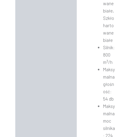
wane
białe,
Szkło
harto
wane
białe
Silnik:
800
3
m
/h
Maksy
malna
głośn
ość:
54 db
Maksy
malna
moc
silnika
: 224