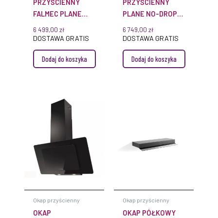
PRZYŚCIENNY
PRZYŚCIENNY
FALMEC PLANE
PLANE NO-DROP
PLUS 120 CM INOX
ISOLA 90
6 499,00
zł
6 749,00
zł
WYCIĄG
DOSTAWA GRATIS
DOSTAWA GRATIS
SZCZELINOWY
Dodaj do koszyka
Dodaj do koszyka
OŚWIETLENIE
DYNAMIC LED
STEROWANIE Z
PŁYTY
Okap przyścienny
Okap przyścienny
OKAP
OKAP PÓŁKOWY