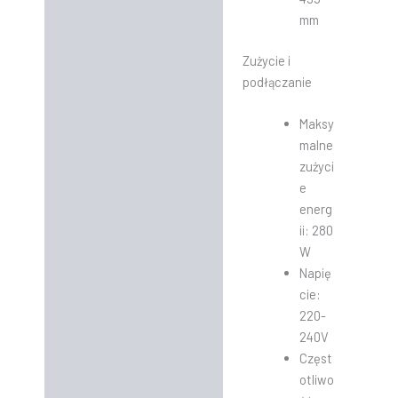
mm
Zużycie i
podłączanie
Maksy
malne
zużyci
e
energ
ii: 280
W
Napię
cie:
220-
240V
Częst
otliwo