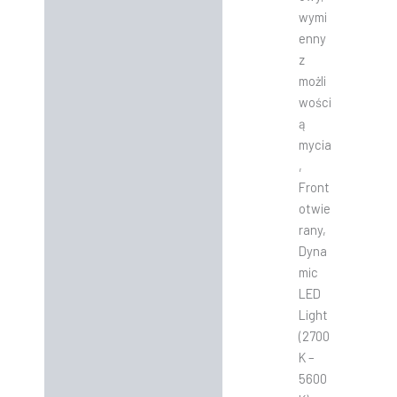
wymi
enny
z
możli
wości
ą
mycia
,
Front
otwie
rany,
Dyna
mic
LED
Light
(2700
K –
5600