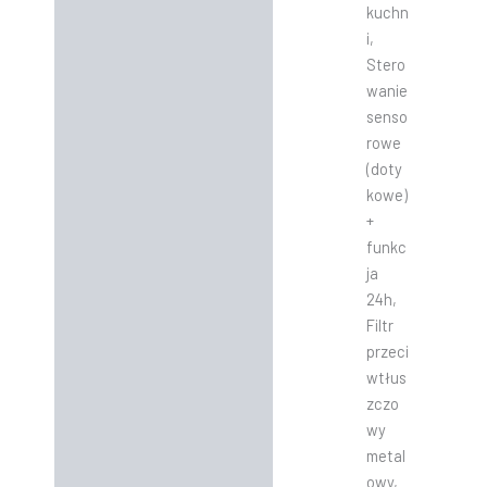
kuchn
i,
Stero
wanie
senso
rowe
(doty
kowe)
+
funkc
ja
24h,
Filtr
przeci
wtłus
zczo
wy
metal
owy,