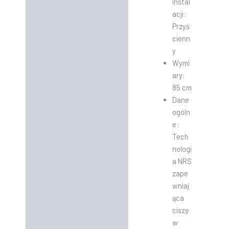
instal
acji:
Przyś
cienn
y
Wymi
ary:
85 cm
Dane
ogóln
e:
Tech
nologi
a NRS
zape
wniaj
ąca
ciszę
w