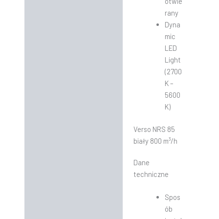
otwie
rany
Dyna
mic
LED
Light
(2700
K –
5600
K)
Verso NRS 85
biały 800 m³/h
Dane
techniczne
Spos
ób