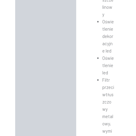
linow
y
Oświe
tlenie
dekor
acyjn
e led
Oświe
tlenie
led
Filtr
przeci
wtłus
zczo
wy
metal
owy,
wymi