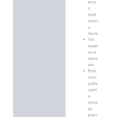
enny,
z
możli
wości
ą
mycia
Filtr
węglo
wy w
zesta
wie
Możli
wość
podłą
czeni
a
wycią
gu
przez