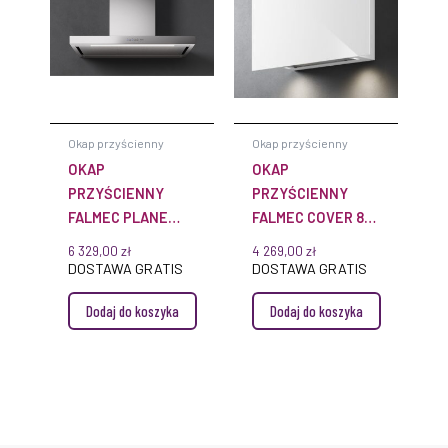
Okap przyścienny
Okap przyścienny
OKAP
OKAP
PRZYŚCIENNY
PRZYŚCIENNY
FALMEC PLANE
FALMEC COVER 85
PLUS NRS 90 CM
BIAŁY
6 329,00
zł
4 269,00
zł
CICHY WYCIĄG
DOSTAWA GRATIS
DOSTAWA GRATIS
SZCZELINOWY
Dodaj do koszyka
Dodaj do koszyka
WYDAJNOŚĆ 800
M³/H