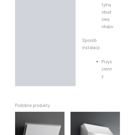
tylną
obud
owę
okapu
Sposób
instalacji:
Przyś
cienn
y
Podobne produkty