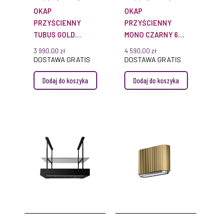
OKAP
OKAP
PRZYŚCIENNY
PRZYŚCIENNY
TUBUS GOLD
MONO CZARNY 60
STEEL ⌀ 38 CIARKO
CM CIARKO
3 990,00
zł
4 590,00
zł
CDP3801ZS
CDP6003B
DOSTAWA GRATIS
DOSTAWA GRATIS
Dodaj do koszyka
Dodaj do koszyka