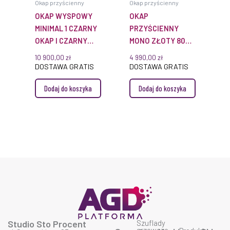
Okap przyścienny
Okap przyścienny
OKAP WYSPOWY
OKAP
MINIMAL 1 CZARNY
PRZYŚCIENNY
OKAP I CZARNY
MONO ZŁOTY 80
PANEL FABRYCZNY
CM CIARKO
10 900,00
zł
4 990,00
zł
120CM CIARKO
CDP8001G
DOSTAWA GRATIS
DOSTAWA GRATIS
CDW1201C
Dodaj do koszyka
Dodaj do koszyka
Studio Sto Procent
Szuflady