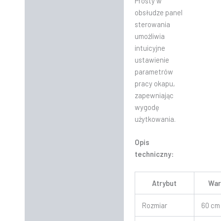
Prosty w
obsłudze panel
sterowania
umożliwia
intuicyjne
ustawienie
parametrów
pracy okapu,
zapewniając
wygodę
użytkowania.
Opis
techniczny:
Atrybut
War
Rozmiar
60 cm