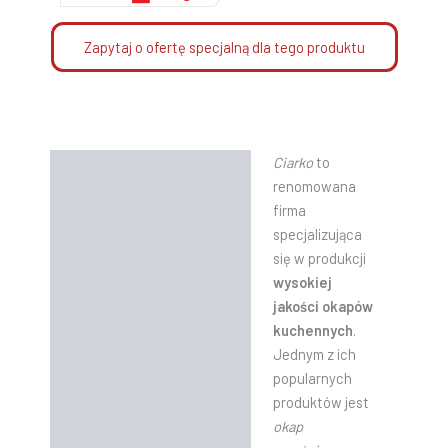
Zapytaj o ofertę specjalną dla tego produktu
Ciarko
to
Opis
renomowana
Informacje dodatkowe
firma
specjalizująca
Instrukcje
się w produkcji
wysokiej
jakości okapów
kuchennych
.
Jednym z ich
popularnych
produktów jest
okap