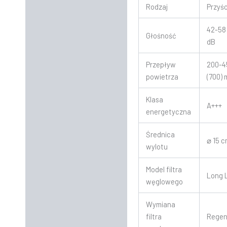
Rodzaj
Przyś
42-58 
Głośność
dB
Przepływ
200-4
powietrza
(700)
Klasa
A+++
energetyczna
Średnica
⌀ 15 
wylotu
Model filtra
Long L
węglowego
Wymiana
filtra
Regen