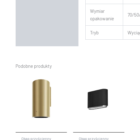
Wymiar
70/50
opakowanie
Tryb
Wycią
Podobne produkty
Okap przyścienny
Okap przyścienny