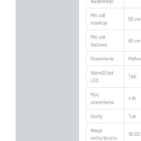
węglowego
Min. odl.
55 cm
Indukcja
Min. odl.
65 cm
Gazowa
Oświetlenie
Plafo
Warm2Cold
TAK
LED
Moc
4 W
oświetlenia
Gesty
Tak
Waga
16/22
netto/brutto