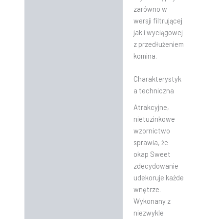
zarówno w
wersji filtrującej
jak i wyciągowej
z przedłużeniem
komina.
Charakterystyk
a techniczna
Atrakcyjne,
nietuzinkowe
wzornictwo
sprawia, że
okap Sweet
zdecydowanie
udekoruje każde
wnętrze.
Wykonany z
niezwykle