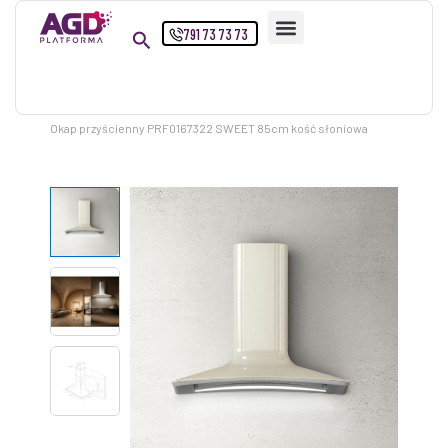
Przejdź
791 73 73 73
do
treści
Strona główna
Produkty
Okap przyścienny PRF0167322 SWEET 85cm kość słoniowa