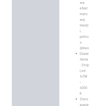
wa,
efekt
mato
wej
miedz
i,
peltro
x,
żeliwo
Oświe
tlenie
: Strip
Led
1x7W
–
4000
K
Stero
wanie