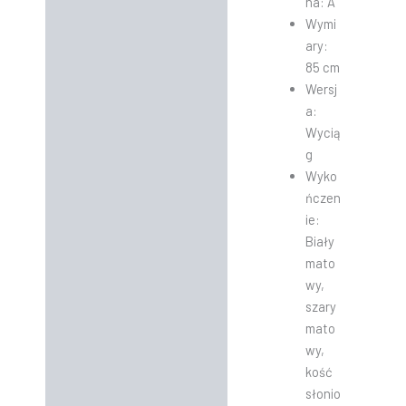
na: A
Wymi
ary:
85 cm
Wersj
a:
Wycią
g
Wyko
ńczen
ie:
Biały
mato
wy,
szary
mato
wy,
kość
słonio