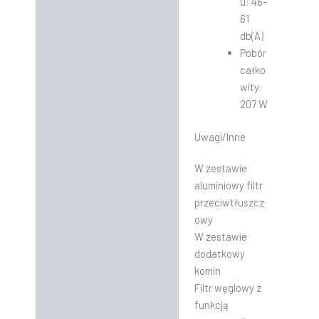
u: 46-
61
db(A)
Pobór
całko
wity:
207 W
Uwagi/Inne
W zestawie
aluminiowy filtr
przeciwtłuszcz
owy
W zestawie
dodatkowy
komin
Filtr węglowy z
funkcją