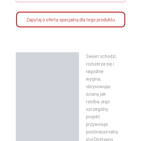
Zapytaj o ofertę specjalną dla tego produktu
Sweet schodzi,
Opis
rozszerza się i
Informacje dodatkowe
łagodnie
wygina,
Instrukcje
obrysowując
ścianę jak
rzeźba, jego
szczególny
projekt
przywołuje
postindustrialny
styl.Dostępny