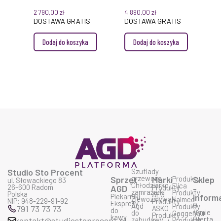
PRF0147738 KOLOR
SWEET 85CM
2 790,00
zł
4 890,00
zł
ŻELIWA
PELTROX
DOSTAWA GRATIS
DOSTAWA GRATIS
Dodaj do koszyka
Dodaj do koszyka
Studio Sto Procent
Szuflady
grzewcze
Sprzęt
Marki
Produkty
Sklep
ul. Słowackiego 83
Chłodziarko
Elica
26-600 Radom
AGD
Produkty
-
zamrażarki
Produkty
Polska
AEG
Piekarniki
inform
Zlewozmywaki
Falmec
NIP: 948-229-91-92
Produkty
Ekspresy
O
Agd
Produkty
791 73 73 73
ASKO
do
firmie
do
Geggenau
Produkty
kawy
Oferta
kontakt@studiostoprocent.pl
zabudowy
Produkty