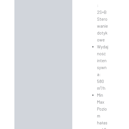
:
2S+B
Stero
wanie
dotyk
owe
Wydaj
ność
inten
sywn
a:
580
m³/h
Min
Max
Pozio
m
hałas