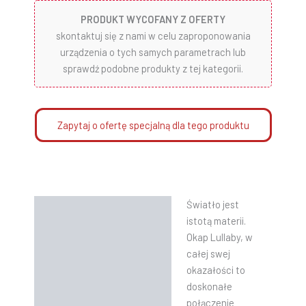
PRODUKT WYCOFANY Z OFERTY
skontaktuj się z nami w celu zaproponowania
urządzenia o tych samych parametrach lub
sprawdź podobne produkty z tej kategorii.
Zapytaj o ofertę specjalną dla tego produktu
Światło jest
Opis
istotą materii.
Informacje dodatkowe
Okap Lullaby, w
całej swej
Instrukcje
okazałości to
doskonałe
połączenie