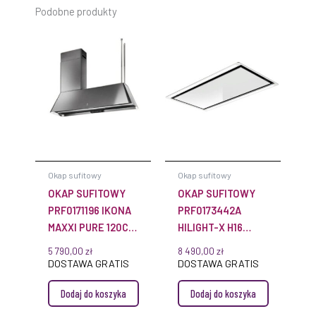
Podobne produkty
Okap sufitowy
Okap sufitowy
OKAP SUFITOWY
OKAP SUFITOWY
PRF0171196 IKONA
PRF0173442A
MAXXI PURE 120CM
HILIGHT-X H16
STAL NIERDZEWNA
100CM BIAŁY
5 790,00
zł
8 490,00
zł
DOSTAWA GRATIS
DOSTAWA GRATIS
Dodaj do koszyka
Dodaj do koszyka