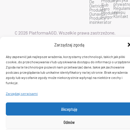
Polityka
Produkty
De
o
b
g
prywatn
Sub
Dietrich
o
e
r
Regulam
Zero
Produkty
k
a
sklepu
Produkty
Dunavox
m
Kontakt
Fulgor
Produkty
insinkerator
C 2026 PlatformaAGD. Wszelkie prawa zastrzeżone.
Zarządzaj zgodą
Aby zapewnić jak najlepsze wrażenia, korzystamy z technologii, takich jak pliki
cookie, do przechowywania i/lub uzyskiwania dostępu do informacji o urządzeni
Zgoda na te technologie pozwoli nam przetwarzać dane, takie jak zachowanie
podczas przeglądania lub unikalne identyfikatory na tej stronie. Brak wyrażenia
zgody lub wycofanie zgody może niekorzystnie wpłynąć na niektóre cechy i
funkcje.
Zarządzaj serwisami
Akceptuję
Odmów