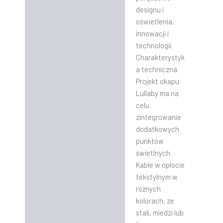
designu i
oświetlenia,
innowacji i
technologii.
Charakterystyk
a techniczna
Projekt okapu
Lullaby ma na
celu
zintegrowanie
dodatkowych
punktów
świetlnych.
Kable w oplocie
tekstylnym w
różnych
kolorach, ze
stali, miedzi lub