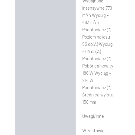
Wydajność
intensywna 770
m³/h Wyciąg –
483 m³/h
Pochłaniacz (*)
Poziom hałasu
53 db(A) Wyciąg
– 64 db(A)
Pochłaniacz (*)
Pobór całkowity
188 W Wyciąg –
214 W
Pochłaniacz (*)
Średnica wylotu
150 mm
Uwagi/Inne
W zestawie