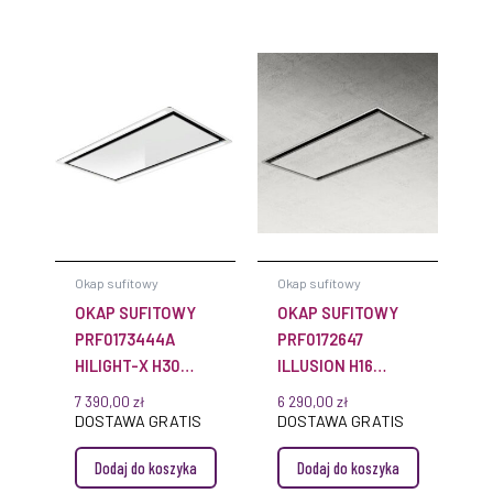
Okap sufitowy
Okap sufitowy
OKAP SUFITOWY
OKAP SUFITOWY
PRF0173444A
PRF0172647
HILIGHT-X H30
ILLUSION H16
100CM BIAŁY
100CM STAL
7 390,00
zł
6 290,00
zł
NIERDZEWNA
DOSTAWA GRATIS
DOSTAWA GRATIS
Dodaj do koszyka
Dodaj do koszyka