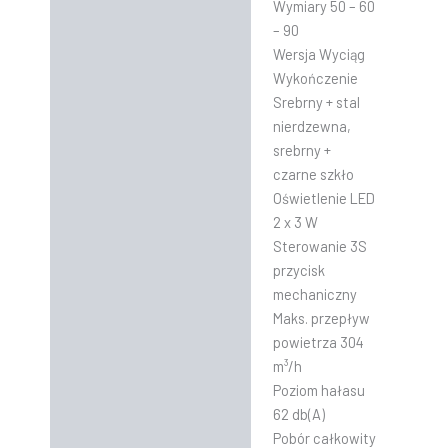
Wymiary 50 – 60
– 90
Wersja Wyciąg
Wykończenie
Srebrny + stal
nierdzewna,
srebrny +
czarne szkło
Oświetlenie LED
2 x 3 W
Sterowanie 3S
przycisk
mechaniczny
Maks. przepływ
powietrza 304
m³/h
Poziom hałasu
62 db(A)
Pobór całkowity