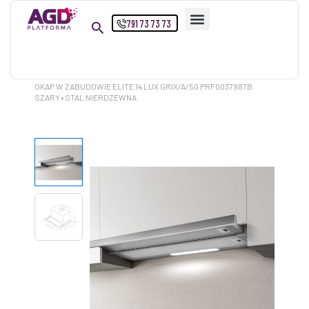
Przejdź
791 73 73 73
do
treści
Strona główna
Produkty
OKAP W ZABUDOWIE ELITE 14 LUX GRIX/A/50 PRF0037987B
SZARY+STAL NIERDZEWNA