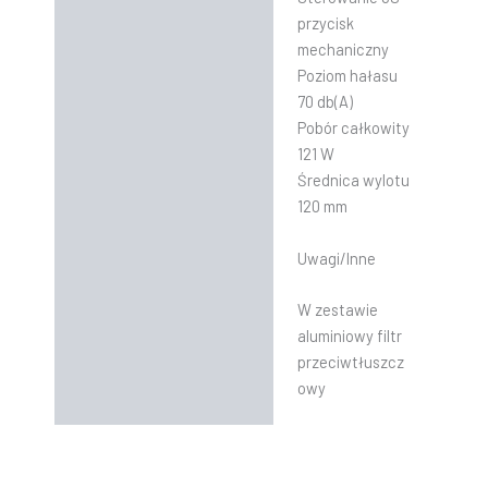
przycisk
mechaniczny
Poziom hałasu
70 db(A)
Pobór całkowity
121 W
Średnica wylotu
120 mm
Uwagi/Inne
W zestawie
aluminiowy filtr
przeciwtłuszcz
owy