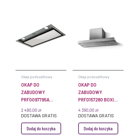
Okap podszafkowy
Okap podszafkowy
OKAP DO
OKAP DO
ZABUDOWY
ZABUDOWY
PRF0097795A
PRF0157280 BOXIN
BOXIN PLUS 60CM
NO DRIP 120CM
2 490,00
zł
4 390,00
zł
STAL NIERDZEWNA
STAL NIERDZEWNA
DOSTAWA GRATIS
DOSTAWA GRATIS
Dodaj do koszyka
Dodaj do koszyka