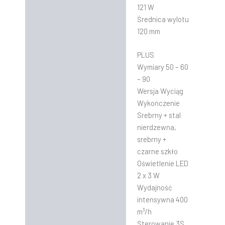
121 W
Średnica wylotu
120 mm
PLUS
Wymiary 50 – 60
– 90
Wersja Wyciąg
Wykończenie
Srebrny + stal
nierdzewna,
srebrny +
czarne szkło
Oświetlenie LED
2 x 3 W
Wydajność
intensywna 400
m³/h
Sterowanie 3S