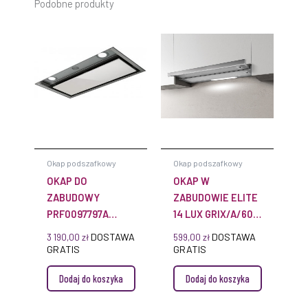
Podobne produkty
Okap podszafkowy
Okap podszafkowy
OKAP DO
OKAP W
ZABUDOWY
ZABUDOWIE ELITE
PRF0097797A
14 LUX GRIX/A/60
BOXIN PLUS 120CM
PRF0126053
DOSTAWA
DOSTAWA
3 190,00
zł
599,00
zł
STAL NIERDZEWNA
SZARY+STAL
GRATIS
GRATIS
NIERDZEWNA
Dodaj do koszyka
Dodaj do koszyka