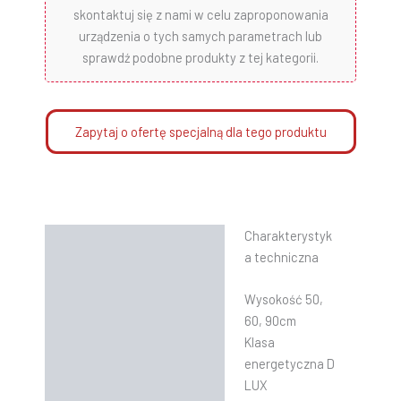
skontaktuj się z nami w celu zaproponowania
urządzenia o tych samych parametrach lub
sprawdź podobne produkty z tej kategorii.
Zapytaj o ofertę specjalną dla tego produktu
Charakterystyk
Opis
a techniczna
Informacje dodatkowe
Wysokość 50,
Instrukcje
60, 90cm
Klasa
energetyczna D
LUX