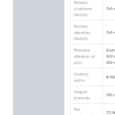
Wymiary
urządzenia
345 
(WxSxG)
Wymiary
zabudowy
345 
(WxSxG)
Minimalna
Elek
odległość od
500 
płyty
650
Średnica
Ø 15
wylotu
Długość
150 
przewodu
Moc
172 