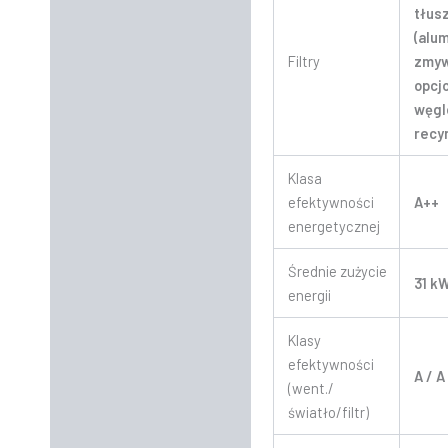
tłus
(alu
Filtry
zmyw
opcjo
węgl
recyr
Klasa
efektywności
A++
energetycznej
Średnie zużycie
31 k
energii
Klasy
efektywności
A / A
(went./
światło/filtr)