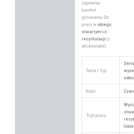
zapewnia
komfort
gotowania. Do
pracy w
obiegu
otwartym
lub
recyrkulacji
(z
akcesoriami).
Seri
Seria / Typ
wyse
zabu
Kolor
Czar
Wyci
otwar
Tryb pracy
recy
(obi