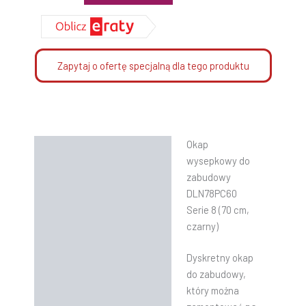
Zapytaj o ofertę specjalną dla tego produktu
Okap
Opis
wysepkowy do
Informacje dodatkowe
zabudowy
DLN78PC60
Instrukcje
Serie 8 (70 cm,
czarny)
Dyskretny okap
do zabudowy,
który można