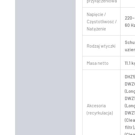
przyłączeniowa
Napięcie /
220–
Częstotliwość /
60 Hz
Natężenie
Schu
Rodzaj wtyczki
uzie
Masa netto
11.1 k
DHZ5
DWZ
(Long
DWZ1
Akcesoria
(Lon
(recyrkulacja)
DWZ1
(Clea
filtr
(Clea