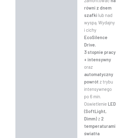
zamontować
na
równi z dnem
szafki
lub nad
wyspą. Wydajny
i cichy
EcoSilence
Drive
,
3 stopnie pracy
+ intensywny
oraz
automatyczny
powrót
z trybu
intensywnego
po 6 min.
Oświetlenie
LED
(SoftLight,
Dimm)
z
2
temperaturami
światła