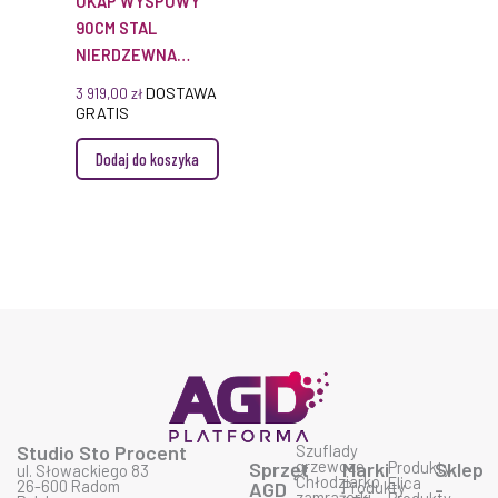
OKAP WYSPOWY
90CM STAL
NIERDZEWNA
DIB98JQ50
DOSTAWA
3 919,00
zł
GRATIS
Dodaj do koszyka
Studio Sto Procent
Szuflady
grzewcze
Sprzęt
Marki
Produkty
Sklep
ul. Słowackiego 83
Chłodziarko
Elica
26-600 Radom
AGD
Produkty
-
zamrażarki