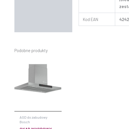
zest
Kod EAN
4242
Podobne produkty
AGD do zabudowy
Bosch