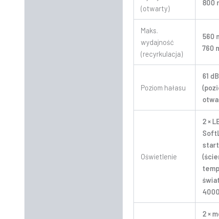
800 
(otwarty)
Maks.
560 
wydajność
760 
(recyrkulacja)
61 dB
Poziom hałasu
(poz
otwa
2 × L
Soft
star
Oświetlenie
(ście
temp
świa
4000
2 × m