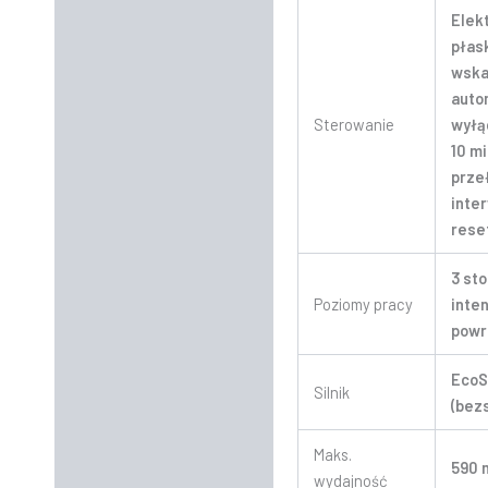
Elek
płask
wska
auto
Sterowanie
wyłą
10 mi
prze
inte
rese
3 sto
Poziomy pracy
inte
powr
EcoS
Silnik
(bez
Maks.
590 
wydajność