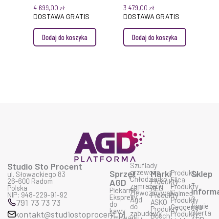
76 CM BIAŁY Z
SILNIKOWA PLUS
4 699,00
zł
3 479,00
zł
WYCIĄGIEM
NO-DROP 90 CM
DOSTAWA GRATIS
DOSTAWA GRATIS
SZCZELINOWYM I
STAL INOX
Dodaj do koszyka
Dodaj do koszyka
FILTREM
STEROWANIE Z
CARBON.ZEO
PŁYTY
WYDAJNOŚĆ 800
M³/H
Studio Sto Procent
Szuflady
grzewcze
Sprzęt
Marki
Produkty
Sklep
ul. Słowackiego 83
Chłodziarko
Elica
26-600 Radom
AGD
Produkty
-
zamrażarki
Produkty
Polska
AEG
Piekarniki
inform
Zlewozmywaki
Falmec
NIP: 948-229-91-92
Produkty
Ekspresy
O
Agd
Produkty
791 73 73 73
ASKO
do
firmie
do
Geggenau
Produkty
kawy
Oferta
kontakt@studiostoprocent.pl
zabudowy
Produkty
Bosch
Zmywarki