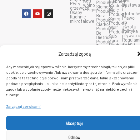
AGD
Agd
Liebherr
Produkty
Płyty
Dostaw
wolno
Produkty
Siemens
grzewcze
i
stojące
Miele
Produkty
F
Y
I
Okapy
płatnoś
Produkty
Bora
a
o
n
Kuchnie
Prawo
Smeg
Produkty
c
u
s
mikrofalowe
do
Produkty
Ciarko
e
t
t
zwrotu
Wolf
Produkty
b
u
a
Polityka
Produkty
De
o
b
g
prywatn
Sub
Dietrich
o
e
r
Regulam
Zero
Produkty
k
a
sklepu
Produkty
Dunavox
m
Kontakt
Fulgor
Produkty
Zarządzaj zgodą
insinkerator
C 2026 PlatformaAGD. Wszelkie prawa zastrzeżone.
Aby zapewnić jak najlepsze wrażenia, korzystamy z technologii, takich jak pliki
cookie, do przechowywania i/lub uzyskiwania dostępu do informacji o urządzeni
Zgoda na te technologie pozwoli nam przetwarzać dane, takie jak zachowanie
podczas przeglądania lub unikalne identyfikatory na tej stronie. Brak wyrażenia
zgody lub wycofanie zgody może niekorzystnie wpłynąć na niektóre cechy i
funkcje.
Zarządzaj serwisami
Akceptuję
Odmów