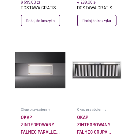
6 599,00
zł
4 299,00
zł
CZARNY Z
PRZESUWNYM
DOSTAWA GRATIS
DOSTAWA GRATIS
TECHNOLOGIĄ NRS
FRONTEM Z
Dodaj do koszyka
Dodaj do koszyka
STEROWANIE Z
DYNAMICZNYM
PŁYTY
OŚWIETLENIEM
LED
Okap przyścienny
Okap przyścienny
OKAP
OKAP
ZINTEGROWANY
ZINTEGROWANY
FALMEC PARALLEL
FALMEC GRUPA