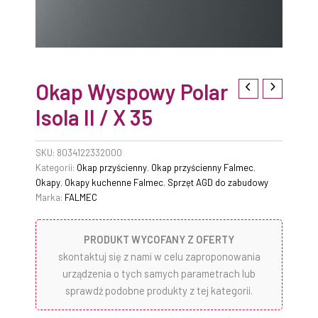
Okap Wyspowy Polar
Isola II / X 35
SKU:
8034122332000
Kategorii:
Okap przyścienny
,
Okap przyścienny Falmec
,
Okapy
,
Okapy kuchenne Falmec
,
Sprzęt AGD do zabudowy
Marka:
FALMEC
PRODUKT WYCOFANY Z OFERTY
skontaktuj się z nami w celu zaproponowania
urządzenia o tych samych parametrach lub
sprawdź podobne produkty z tej kategorii.