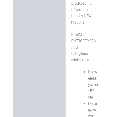
prędkości: 3
Oświetlenie:
Led 4 x 1,2W
(3200K)
KLASA
ENERGETYCZN
A: B
Odległość
minimalna:
Płyta
elektr
yczna
: 52
cm
Płyta
gazo
wa: