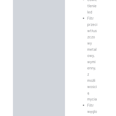
tlenie
led
Filtr
przeci
wtłus
zczo
wy
metal
owy,
wymi
enny,
z
możli
wości
ą
mycia
Filtr
węglo