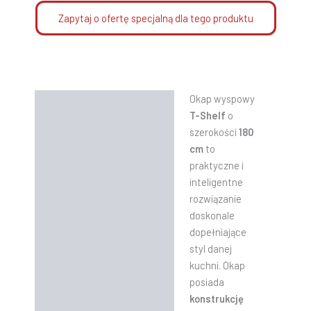
Zapytaj o ofertę specjalną dla tego produktu
Okap wyspowy
Opis
T-Shelf
o
Informacje dodatkowe
szerokości
180
cm
to
Instrukcje
praktyczne i
inteligentne
rozwiązanie
doskonale
dopełniające
styl danej
kuchni. Okap
posiada
konstrukcję