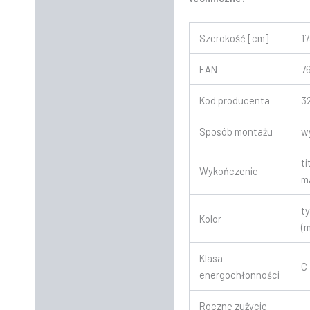
Szerokość [cm]
1
EAN
7
Kod producenta
3
Sposób montażu
w
t
Wykończenie
m
t
Kolor
(
Klasa
C
energochłonności
Roczne zużycie