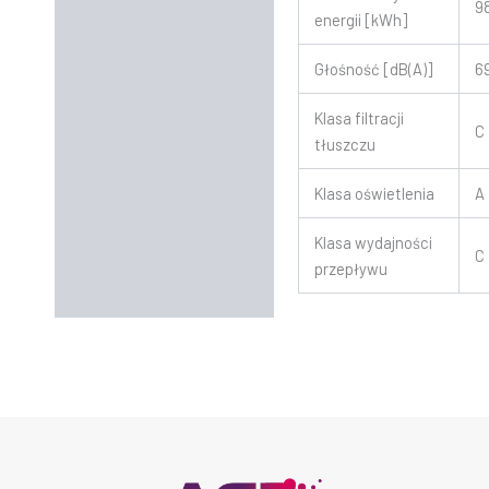
9
energii [kWh]
Głośność [dB(A)]
6
Klasa filtracji
C
tłuszczu
Klasa oświetlenia
A
Klasa wydajności
C
przepływu