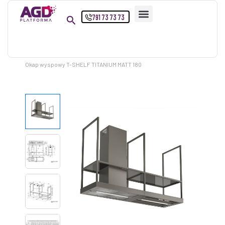
Przejdź
791 73 73 73
do
treści
Strona główna
Produkty
Okap wyspowy T-SHELF TITANIUM MATT 180