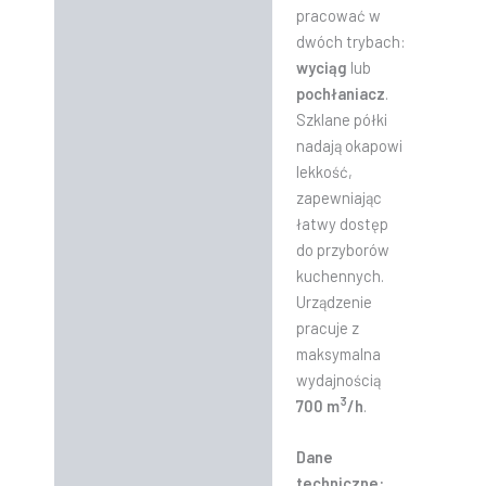
pracować w
dwóch trybach:
wyciąg
lub
pochłaniacz
.
Szklane półki
nadają okapowi
lekkość,
zapewniając
łatwy dostęp
do przyborów
kuchennych.
Urządzenie
pracuje z
maksymalna
wydajnością
3
700 m
/h
.
Dane
techniczne: