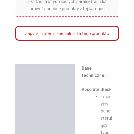
urządzenia o tych samych parametrach lub
sprawdź podobne produkty z tej kategorii.
Zapytaj o ofertę specjalną dla tego produktu
Dane
Opis
techniczne:
Informacje dodatkowe
Absolute Black
Instrukcje
Intuic
yjny
panel
steruj
ący
typu