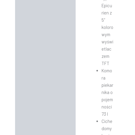
Epicu
rien z
5”
koloro
wym
wyświ
etlac
zem
TFT
Komo
ra
piekar
nika o
pojem
ności
73 l
Ciche
domy