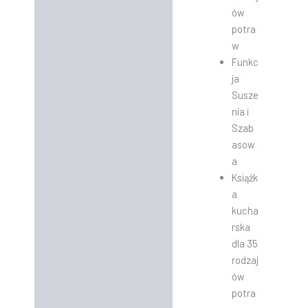
ów
potra
w
Funkc
ja
Susze
nia i
Szab
asow
a
Książk
a
kucha
rska
dla 35
rodzaj
ów
potra