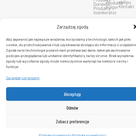
sklepu
Produkty
Dunavox
m
Kontakt
Fulgor
Produkty
insinkerator
C 2026 PlatformaAGD. Wszelkie prawa zastrzeżone.
Zarządzaj zgodą
Aby zapewnić jak najlepsze wrażenia, korzystamy z technologii, takich jak pliki
cookie, do przechowywania i/lub uzyskiwania dostępu do informacji o urządzeni
Zgoda na te technologie pozwoli nam przetwarzać dane, takie jak zachowanie
podczas przeglądania lub unikalne identyfikatory na tej stronie. Brak wyrażenia
zgody lub wycofanie zgody może niekorzystnie wpłynąć na niektóre cechy i
funkcje.
Zarządzaj serwisami
Akceptuję
Odmów
Zobacz preferencje
0
Polityka prywatności
Polityka prywatności