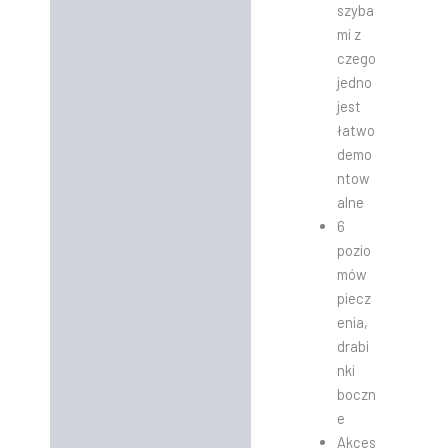
szyba
mi z
czego
jedno
jest
łatwo
demo
ntow
alne
6
pozio
mów
piecz
enia,
drabi
nki
boczn
e
Akces