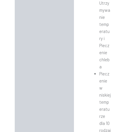
Utrzy
mywa
nie
temp
eratu
ry i
Piecz
enie
chleb
a
Piecz
enie
w
niskiej
temp
eratu
rze
dla 10
rodzaj