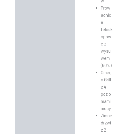
w
Prow
adnic
e
telesk
opow
e z
wysu
wem
(60%)
Omeg
a Grill
z 4
pozio
mami
mocy
Zimne
drzwi
z 2