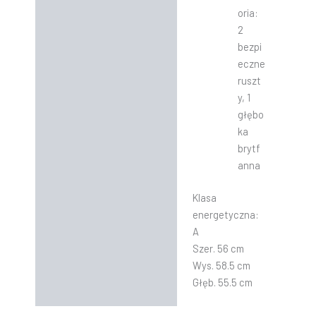
oria:
2
bezpi
eczne
ruszt
y, 1
głębo
ka
brytf
anna
Klasa
energetyczna:
A
Szer. 56 cm
Wys. 58.5 cm
Głęb. 55.5 cm