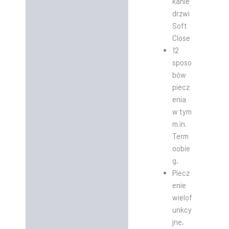
kanie
drzwi
Soft
Close
12
sposo
bów
piecz
enia
w tym
m.in.
Term
oobie
g,
Piecz
enie
wielof
unkcy
jne,