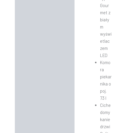
Gour
met z
biały
m
wyświ
etlac
zem
LED
Komo
ra
piekar
nika o
poj.
73 l
Ciche
domy
kanie
drzwi