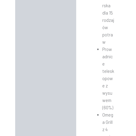
rska
dla 15
rodzaj
ów
potra
w
Prow
adnic
e
telesk
opow
e z
wysu
wem
(60%)
Omeg
a Grill
z 4