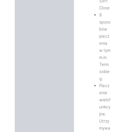
Soft
Close
9
sposo
bów
piecz
enia
w tym
m.in.
Term
oobie
g,
Piecz
enie
wielof
unkcy
jne,
Utrzy
mywa