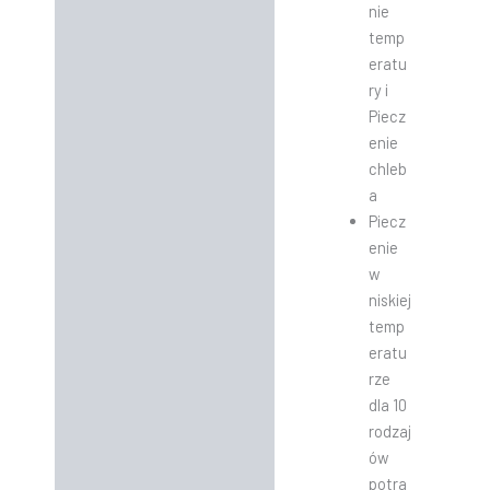
nie
temp
eratu
ry i
Piecz
enie
chleb
a
Piecz
enie
w
niskiej
temp
eratu
rze
dla 10
rodzaj
ów
potra