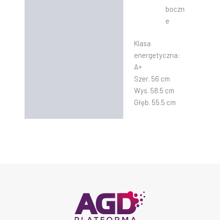
boczn
e
Klasa
energetyczna:
A+
Szer. 56 cm
Wys. 58.5 cm
Głęb. 55.5 cm