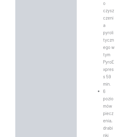
o
czysz
czeni
a
pyroli
tyczn
ego w
tym
PyroE
xpres
s 59
min.
6
pozio
mów
piecz
enia,
drabi
nki