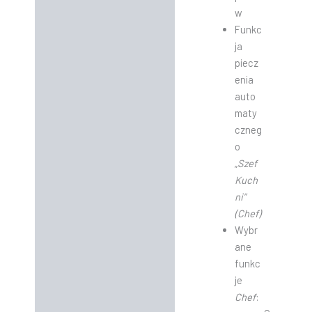
w
Funkc
ja
piecz
enia
auto
maty
czneg
o
„
Szef
Kuch
ni”
(Chef)
Wybr
ane
funkc
je
Chef
: