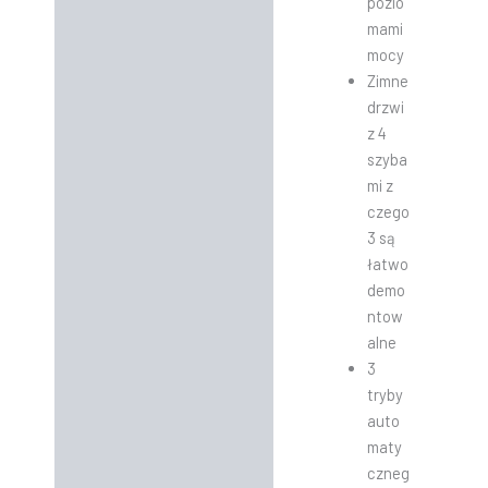
pozio
mami
mocy
Zimne
drzwi
z 4
szyba
mi z
czego
3 są
łatwo
demo
ntow
alne
3
tryby
auto
maty
czneg