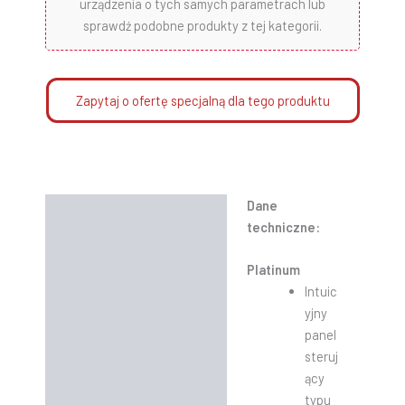
urządzenia o tych samych parametrach lub
sprawdź podobne produkty z tej kategorii.
Zapytaj o ofertę specjalną dla tego produktu
Dane
Opis
techniczne:
Informacje dodatkowe
Platinum
Instrukcje
Intuic
yjny
panel
steruj
ący
typu