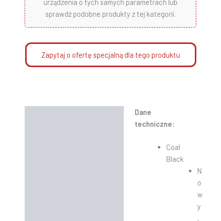
urządzenia o tych samych parametrach lub
sprawdź podobne produkty z tej kategorii.
Zapytaj o ofertę specjalną dla tego produktu
Dane
Opis
techniczne:
Informacje dodatkowe
Coal
Instrukcje
Black
N
o
w
y
,